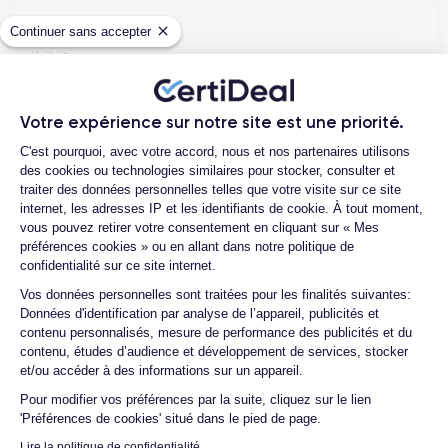
Henri D.
Continuer sans accepter
12/07/26
Bonne expérience
Votre expérience sur notre site est une priorité.
Plateforme de Gestion du Consentemen
C'est pourquoi, avec votre accord, nous et nos partenaires utilisons
des cookies ou technologies similaires pour stocker, consulter et
Ambroise V.
traiter des données personnelles telles que votre visite sur ce site
internet, les adresses IP et les identifiants de cookie. À tout moment,
10/07/26
vous pouvez retirer votre consentement en cliquant sur « Mes
préférences cookies » ou en allant dans notre politique de
Franchement super content ! J'ai acheté mon iPhone 14 Pro
confidentialité sur ce site internet.
chez eux et rien à redire, il est nickel. La batterie a été
Axeptio consent
Vos données personnelles sont traitées pour les finalités suivantes:
changée ...
Données d'identification par analyse de l’appareil, publicités et
contenu personnalisés, mesure de performance des publicités et du
contenu, études d’audience et développement de services, stocker
et/ou accéder à des informations sur un appareil.
Marc B.
09/07/26
Pour modifier vos préférences par la suite, cliquez sur le lien
'Préférences de cookies' situé dans le pied de page.
Très bien, service impeccable, satisfait de mon achat. Je
Lire la politique de confidentialité