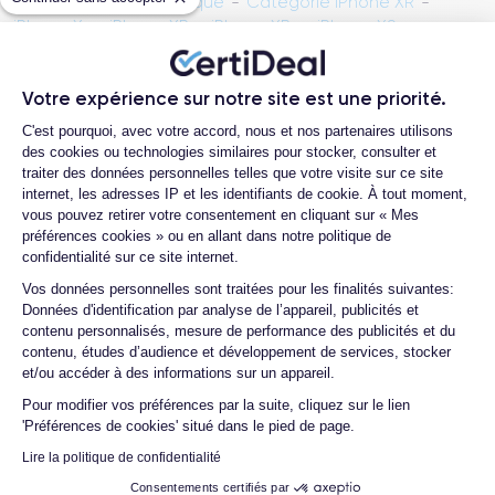
iPhone XR fiche technique
-
Catégorie iPhone XR
-
iPhone X vs iPhone XR
-
iPhone XR vs iPhone XS
Votre expérience sur notre site est une priorité.
Plateforme de Gestion du Consentemen
C'est pourquoi, avec votre accord, nous et nos partenaires utilisons
des cookies ou technologies similaires pour stocker, consulter et
Méthodes de Paiement
traiter des données personnelles telles que votre visite sur ce site
internet, les adresses IP et les identifiants de cookie. À tout moment,
vous pouvez retirer votre consentement en cliquant sur « Mes
Livraison avec
préférences cookies » ou en allant dans notre politique de
confidentialité sur ce site internet.
Axeptio consent
Vos données personnelles sont traitées pour les finalités suivantes:
Paiement 100% sécurisé
Données d'identification par analyse de l’appareil, publicités et
contenu personnalisés, mesure de performance des publicités et du
contenu, études d’audience et développement de services, stocker
et/ou accéder à des informations sur un appareil.
Pour modifier vos préférences par la suite, cliquez sur le lien
'Préférences de cookies' situé dans le pied de page.
Qui sommes-nous ?
Lire la politique de confidentialité
Démocratiser le reconditionné
Consentements certifiés par