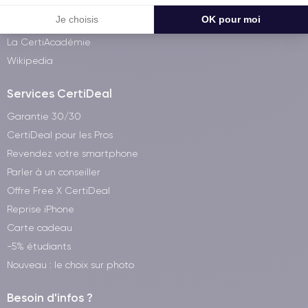
Visitez notre atelier
Je choisis
OK pour moi
iPhone à 60€
La CertiAcadémie
Wikipedia
Services CertiDeal
Garantie 30/30
CertiDeal pour les Pros
Revendez votre smartphone
Parler à un conseiller
Offre Free X CertiDeal
Reprise iPhone
Carte cadeau
-5% étudiants
Nouveau : le choix sur photo
Besoin d'infos ?