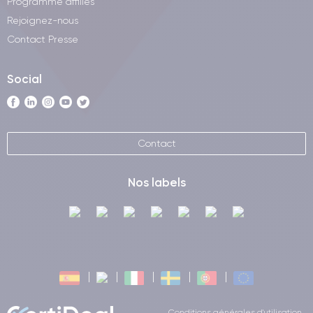
Programme affiliés
rapides et efficaces et d'optimiser l'autonomie de la batterie.
Rejoignez-nous
Contact Presse
En outre, l'iPhone XR dispose de
3 GO de RAM
, ice qui
signifie que les utilisateurs peuvent exécuter plusieurs
applications simultanément sans affecter les performances
Social
globales de l'appareil.
Le système d'exploitation iOS, conçu spécifiquement pour les
appareils Apple, est une autre caractéristique qui garantit des
Contact
performances optimales sur l'iPhone XR. iOS est connu pour
ses performances fluides et rapides, ce qui signifie que les
Nos labels
applications s'ouvrent instantanément et que la navigation est
fluide et transparente.
Audio de l'iPhone XR
L'iPhone XR est un smartphone qui offre une excellente qualité
audio aux utilisateurs qui apprécient la musique, les films et
d'autres contenus multimédias sur leur appareil mobile. Cet
appareil est équipé d'une technologie audio avancée qui
Conditions générales d'utilisation