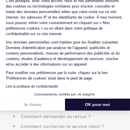
C'est pourquoi, avec votre accord, nous et nos partenaires utilisons
smartphone découvrez la
fiche technique de l'iPhone XR.
Quels sont les accessoires inclus dans
des cookies ou technologies similaires pour stocker, consulter et
la commande ?
traiter des données personnelles telles que votre visite sur ce site
internet, les adresses IP et les identifiants de cookie. À tout moment,
Le lancement de l'iPhone XR
Quelles garanties offrez-vous sur vos
vous pouvez retirer votre consentement en cliquant sur « Mes
produits ?
préférences cookies » ou en allant dans notre politique de
iPhone XR
L'
a été lancé en
septembre 2018
, dans le cadre de
confidentialité sur ce site internet.
la 11e génération d'appareils mobiles d'Apple. Ce lancement
Quels sont vos modes de paiement ?
Axeptio consent
est intervenu à un moment où les smartphones connaissaient
Vos données personnelles sont traitées pour les finalités suivantes:
Est-il possible de payer l'iPhone XR en
Données d'identification par analyse de l’appareil, publicités et
une évolution majeure en termes de design et de
plusieurs fois ?
contenu personnalisés, mesure de performance des publicités et du
fonctionnalités. À l'époque, bon nombre des appareils les plus
contenu, études d’audience et développement de services, stocker
populaires sur le marché présentaient des écrans plus grands,
Que se passe-t-il après avoir passé la
et/ou accéder à des informations sur un appareil.
commande ?
des cadres plus petits et des designs sans bouton d'accueil.
Pour modifier vos préférences par la suite, cliquez sur le lien
L'iPhone XR s'est inscrit dans cette tendance, offrant un grand
Quelle société utilisez-vous pour
'Préférences de cookies' situé dans le pied de page.
écran sans sacrifier la qualité de l'image ou l'autonomie de la
l'expédition ?
batterie.
Lire la politique de confidentialité
Quels sont les délais de livraison ?
Consentements certifiés par
En outre, l'iPhone XR a introduit une nouvelle gamme de
Que se passe-t-il si je change d'avis
Je choisis
OK pour moi
couleurs dans la gamme d'appareils mobiles d'Apple, ce qui
après avoir acheté/reçu le produit ?
en fait une option plus attrayante pour les utilisateurs à la
Comment demander un retour ?
recherche d'un smartphone au look plus personnalisé.
Comment contacter le service client ?