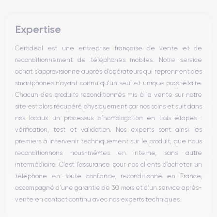
Bouton Mute
Boutons volume
Expertise
Haut parleur
Microphone
Certideal est une entreprise française de vente et de
Bouton Home
reconditionnement de téléphones mobiles. Notre service
Bluetooth
achat s’approvisionne auprès d’opérateurs qui reprennent des
WiFi
smartphones n’ayant connu qu’un seul et unique propriétaire.
Réseau
Chacun des produits reconditionnés mis à la vente sur notre
Vibreur
site est alors récupéré physiquement par nos soins et suit dans
Prise USB
nos locaux un processus d’homologation en trois étapes :
vérification, test et validation. Nos experts sont ainsi les
premiers à intervenir techniquement sur le produit, que nous
reconditionnons nous-mêmes en interne, sans autre
intermédiaire. C’est l’assurance pour nos clients d’acheter un
téléphone en toute confiance, reconditionné en France,
accompagné d’une garantie de 30 mois et d’un service après-
vente en contact continu avec nos experts techniques.