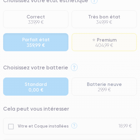
Choisissez votre état esthétique
?
Correct
Très bon état
339,99 €
349,99 €
Parfait état
⭐ Premium
359,99 €
404,99 €
⭐ Premium
Choisissez votre batterie
?
● Écran : Pièce d'origine Apple. Qualité Impeccable.
● Batterie : usage intensif.
Standard
Batterie neuve
0,00 €
29,99 €
● Seuls 5% de nos téléphones ont un grade Premium.
Cela peut vous intéresser
18,99 €
?
Vitre et Coque installées