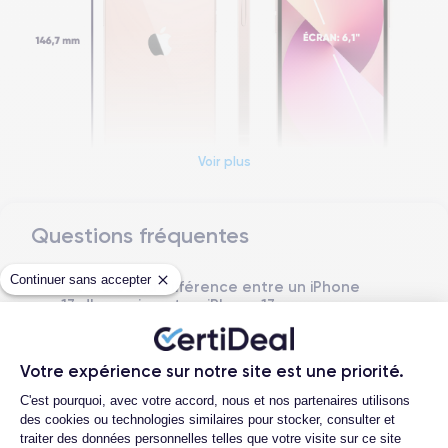
Voir plus
Questions fréquentes
Dimensions et poids iPhone 13
Continuer sans accepter
Quelle est la différence entre un iPhone
Date de sortie
Système exploitation
13 d'occasion et un iPhone 13
24/09/2021
iOS (iOS 26)
reconditionné ?
Dimensions
Poids
Quelle est la durée de vie d'un iPhone 13
Votre expérience sur notre site est une priorité.
146.7×71.5×7.65 mm
173 g
reconditionné ?
Plateforme de Gestion du Consentemen
C'est pourquoi, avec votre accord, nous et nos partenaires utilisons
Quelles sont les options disponibles sur
Écran
Résolution écran
des cookies ou technologies similaires pour stocker, consulter et
les batteries ?
OLED 6.1 pouces
2340 x 1080 pixels
traiter des données personnelles telles que votre visite sur ce site