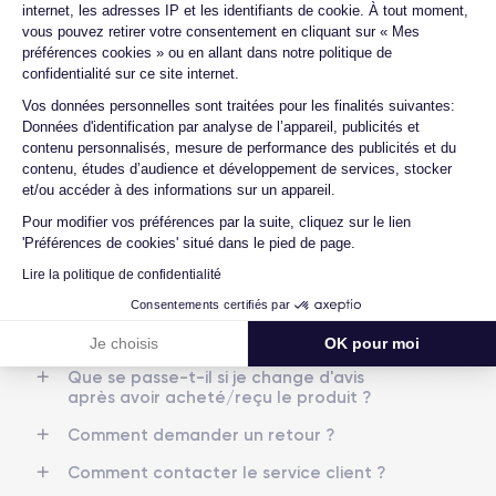
internet, les adresses IP et les identifiants de cookie. À tout moment,
Quels sont les accessoires inclus dans la
vous pouvez retirer votre consentement en cliquant sur « Mes
commande ?
RAM
Memoire interne
préférences cookies » ou en allant dans notre politique de
4 Go
128,256,512 Go
Quelles garanties offrez-vous sur vos
confidentialité sur ce site internet.
produits ?
Axeptio consent
Nom de la puce
Nombre de cœurs
Vos données personnelles sont traitées pour les finalités suivantes:
Puce A15 Bionic
6
Données d'identification par analyse de l’appareil, publicités et
Quels sont vos modes de paiement ?
contenu personnalisés, mesure de performance des publicités et du
Est-il possible de payer l'iPhone 13 en
contenu, études d’audience et développement de services, stocker
Nom GPU
Fréq. processeur
plusieurs fois ?
et/ou accéder à des informations sur un appareil.
GPU 4 cœurs
3.23 GHz
Pour modifier vos préférences par la suite, cliquez sur le lien
Que se passe-t-il après avoir passé la
commande ?
Caméra
Caméra Frontale
'Préférences de cookies' situé dans le pied de page.
12 Mpx
12 Mpx
Lire la politique de confidentialité
Quelle société utilisez-vous pour
l'expédition ?
Consentements certifiés par
Résolution vidéo
Recharge rapide
4K - 3840 x 2160 px
Oui, minimum 18W
Quels sont les délais de livraison ?
Je choisis
OK pour moi
Que se passe-t-il si je change d'avis
Batterie
Type de SIM
après avoir acheté/reçu le produit ?
3240 mAh
Nano-SIM + eSIM
Comment demander un retour ?
Réseau mobile
Débloqué
Comment contacter le service client ?
5G
Oui, tous opérateurs