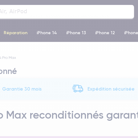
Réparation
iPhone 14
iPhone 13
iPhone 12
iPhone
o Max
iPhone 14 Pro Max
iPhone 11
iPhone 12 Pro
iP
4 Pro Max
ionné
Garantie 30 mois
Expédition sécurisée
o Max reconditionnés garant