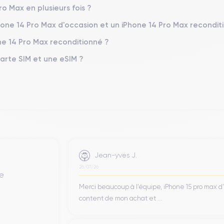
formances exceptionnelles
A16 Bionic
, alimenté par la puce
d'A
ro Max en plusieurs fois ?
 CPU à 6 cœurs et un GPU à 5 cœurs, ce qui se traduit par une rapid
s de stockage vont de
128 Go à 1 To
, permettant de stocker une gra
Phone 14 Pro Max d'occasion et un iPhone 14 Pro Max recondit
ne 14 Pro Max reconditionné ?
Carte SIM et une eSIM ?
d'une qualité exceptionnelle, conçue pour immerger pleinement l'ut
imensionnel enveloppant, tandis que ses haut-parleurs améliorés gar
rts de ce modèle, offrant une expérience visuelle de très haute qual
 des noirs profonds, grâce à une excellente gestion du contraste et
Jean-yves J.
26/07/26
de
Merci beaucoup à l’équipe, iPhone 15 pro max d
content de mon achat et ...
méra triple impressionnant, conçu pour capturer des images d'une 
els
pour des photos ultra-détaillées, un ultra grand-angle avec u