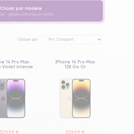
Choisir par modèle
de - grade esthétique vérifié
Classer par
ne 14 Pro Max
iPhone 14 Pro Max
 Violet intense
128 Go Or
529,99 €
539,99 €