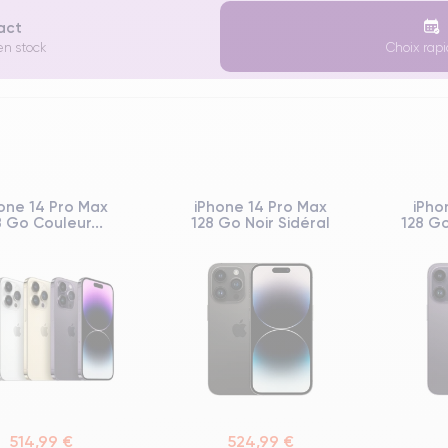
xact
en stock
Choix rapi
one 14 Pro Max
iPhone 14 Pro Max
iPho
8 Go Couleur...
128 Go Noir Sidéral
128 Go
514,99 €
524,99 €