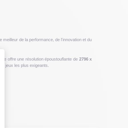
e meilleur de la performance, de l'innovation et du
èle offre une résolution époustouflante de
2796 x
les jeux les plus exigeants.
 : Personnalisez vos Options
mensions de
160,7 x 77,6 x 7,85 mm
et un poids de
 robuste. Son grand écran Super Retina XDR de 6,7