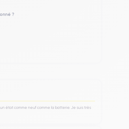
pple, la plus puissante à ce jour. Ce processeur,
ité et une efficacité énergétique améliorées pour
nde quantité de données sans compromis.
ionné ?
ilisateur dans un son riche et clair. Grâce à la
antissent une clarté sonore exceptionnelle à tout
ité. Doté d'un écran
Super Retina XDR OLED
de
 une luminosité maximale impressionnante pouvant
’un état comme neuf comme la batterie. Je suis très
qualité exceptionnelle sous tous les angles. Le
n champ de vision de 120 degrés idéal pour les