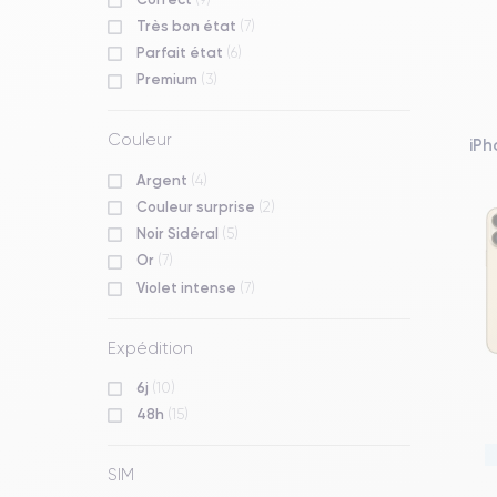
Très bon état
(7)
Parfait état
(6)
Premium
(3)
Couleur
iPh
Argent
(4)
Couleur surprise
(2)
Noir Sidéral
(5)
Or
(7)
Violet intense
(7)
Expédition
6j
(10)
48h
(15)
SIM