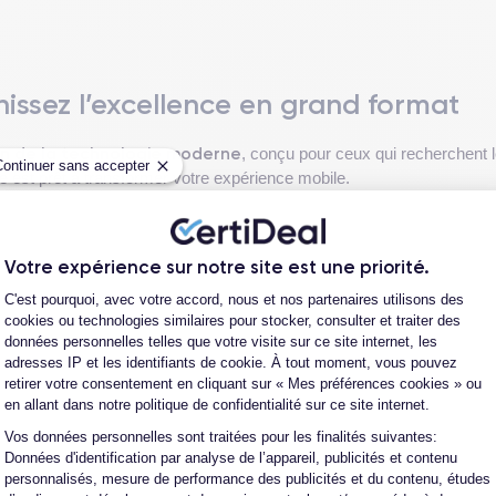
nissez l’excellence en grand format
on de la technologie moderne
, conçu pour ceux qui recherchent l
Continuer sans accepter
 est prêt à transformer votre expérience mobile.
ProMotion
avec la technologie
pour une fluidité exemplaire, ce mod
puissance exceptionnelle
qui garantit une
pour les applications et 
Votre expérience sur notre site est une priorité.
Plateforme de Gestion du Consentement
C'est pourquoi, avec votre accord, nous et nos partenaires utilisons des
 la
fiche technique de l'iPhone 14 Pro Max
.
cookies ou technologies similaires pour stocker, consulter et traiter des
données personnelles telles que votre visite sur ce site internet, les
adresses IP et les identifiants de cookie. À tout moment, vous pouvez
retirer votre consentement en cliquant sur « Mes préférences cookies » ou
en allant dans notre politique de confidentialité sur ce site internet.
Voir plus
Vos données personnelles sont traitées pour les finalités suivantes:
tique moderne
et
fonctionnalité avancée
. Ce modèle, avec ses di
Axeptio consent
Données d'identification par analyse de l’appareil, publicités et contenu
n dos en verre mat texturé, offrant une prise en main confortable et
personnalisés, mesure de performance des publicités et du contenu, études
vant des bordures fines, rendant chaque interaction plus immersive.