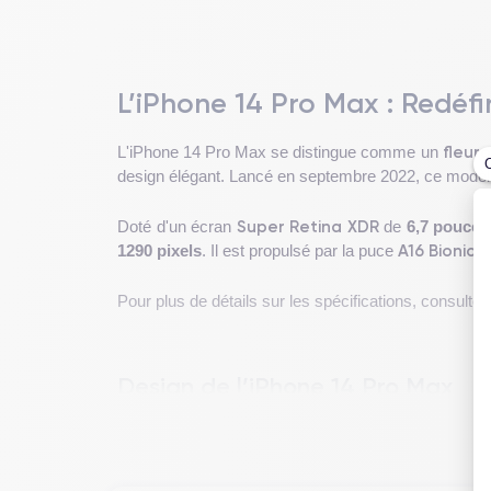
L’iPhone 14 Pro Max : Redéfi
fleur
L'iPhone 14 Pro Max se distingue comme un
design élégant. Lancé en septembre 2022, ce modèle
Super Retina XDR
Doté d'un écran
de
6,7 pouces
A16 Bionic
1290 pixels
. Il est propulsé par la puce
, 
Pour plus de détails sur les spécifications, consultez
Design de l’iPhone 14 Pro Max
Le design de l'iPhone 14 Pro Max rassemble
esthé
240 g
, présente un châssis en acier inoxydable et u
pouces maximise l'espace d'affichage tout en conser