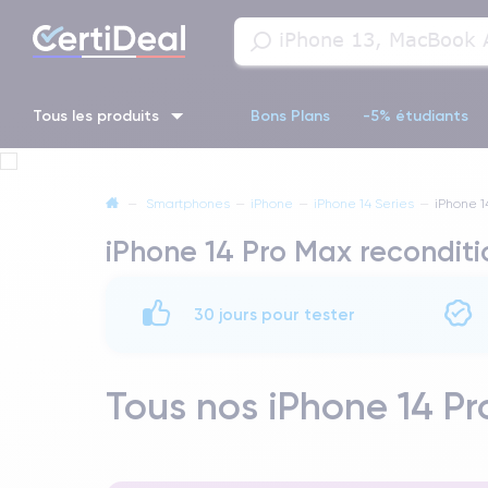
Tous les produits
Bons Plans
-5% étudiants
iPhone 16
iPhone 14 Pro
iPhone 13 Pro
iPhone 13 Pr
—
Smartphones
—
iPhone
—
iPhone 14 Series
—
iPhone 1
iPhone 14 Pro Max recondit
iPhone 11 Pro
iPhone 14 pro
30 jours pour tester
Tous nos iPhone 14 Pr