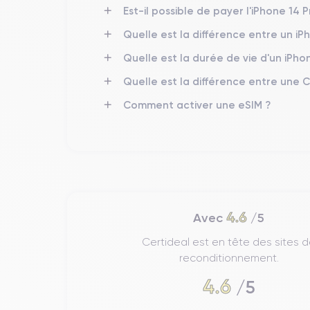
per
L'iPhone 14 Pro Max est conçu pour offrir des
Est-il possible de payer l'iPhone 14 P
fabriqué avec une technologie de
4 nm
, intègre un
gérer des tâches intensives sans effort. Les option
Quelle est la différence entre un i
Quelle est la durée de vie d'un iPho
Audio de l’iPhone 14 Pro Max
Quelle est la différence entre une 
L'iPhone 14 Pro Max
offre une expérience audio 
Comment activer une eSIM ?
Dolby Atmos
technologie
, il propose un son trid
volume.
Écran de l'iPhone 14 Pro Max
L'écran de l'iPhone 14 Pro Max est un des points fo
6,7 pouces
, il affiche des couleurs éclatantes et
4.6
Avec
/5
atteindre
2000 nits
pour le contenu HDR.
Certideal est en tête des sites 
reconditionnement.
Appareil photo de l’iPhone 14 Pro Max
4.6
/5
L'iPhone 14 Pro Max est équipé d'un système de ca
module comprend un grand-angle de
48 mégapix