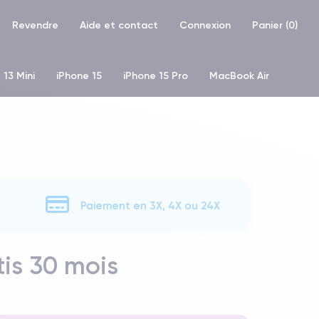
Revendre
Aide et contact
Connexion
Panier (
0
)
 13 Mini
iPhone 15
iPhone 15 Pro
MacBook Air
hone XR
iPhone SE 2 (2020)
iPhone X
iPhone XS
Paiement en 3X, 4X ou 24X
is 30 mois