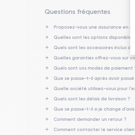
Questions fréquentes
Finitions de l'iPhone 14 Pro Max
Les finitions de l'iPhone 14 Pro Max sont conçues p
Proposez-vous une assurance en cas
graphite, l'or, l'argent, et le bleu
comme le
Quelles sont les options disponibles 
permettant également de
minimiser les empreintes 
Quels sont les accessoires inclus d
Quelles garanties offrez-vous sur vo
Connectivité de l’iPhone 14 Pro Max
Quels sont vos modes de paiement 
L'iPhone 14 Pro Max offre des
performances de
ultrarapides. Il supporte également le
Wi-Fi 6E
pour
Que se passe-t-il après avoir pass
gamme d'accessoires, tandis que la fonction
AirDr
avec support GNSS, garantissant une localisation fi
Quelle société utilisez-vous pour l'e
Quels sont les délais de livraison ?
Que se passe-t-il si je change d'avi
Caractéristiques techniques de l
Comment demander un retour ?
Performances de l’iPhone 14 Pro Max
Comment contacter le service clien