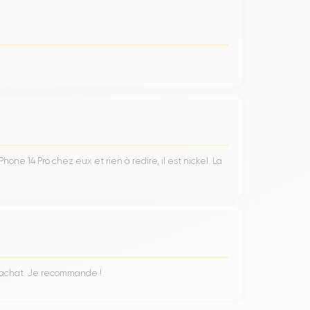
Grâce à l'efficience de la puce
A16 Bionic
et des
charge intermédiaire. Pour les utilisateurs ayant
 la batterie en environ 30 minutes
avec un
ne 14 Pro chez eux et rien à redire, il est nickel. La
6 Go,
1869€
pour 512 Go et
2129€
pour 1 To.
iPhone 14 Pro
ant leur budget de choisir un
n achat. Je recommande !
 le gaspillage des ressources et la production de