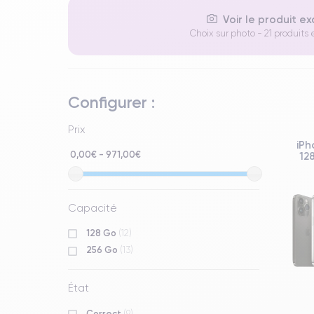
Voir le produit e
Choix sur photo - 21 produits 
Configurer :
Prix
iPh
0,00€ - 971,00€
12
Capacité
128 Go
(12)
256 Go
(13)
État
Correct
(9)