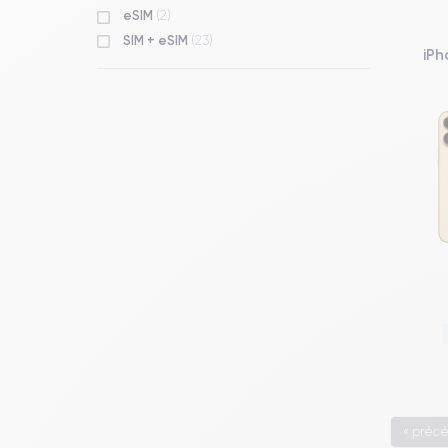
eSIM
(2)
SIM + eSIM
(23)
iPh
« préc