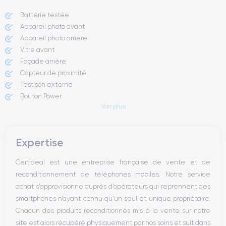
Batterie testée
Appareil photo avant
Appareil photo arrière ​
Vitre avant ​
Façade arrière
Capteur de proximité
Test son externe
Bouton Power
Voir plus
Prise Jack ou Lightening
Bouton Mute
Boutons volume
Expertise
Haut parleur
Microphone
Certideal est une entreprise française de vente et de
Bouton Home
reconditionnement de téléphones mobiles. Notre service
Bluetooth
achat s’approvisionne auprès d’opérateurs qui reprennent des
WiFi
smartphones n’ayant connu qu’un seul et unique propriétaire.
Réseau
Chacun des produits reconditionnés mis à la vente sur notre
Vibreur
site est alors récupéré physiquement par nos soins et suit dans
Prise USB