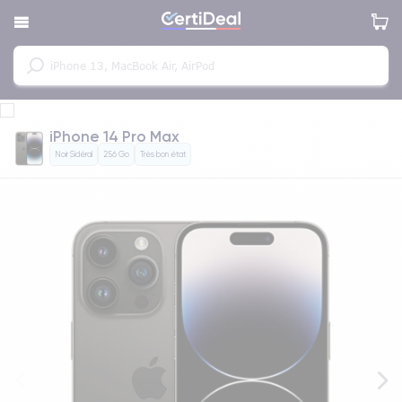
iPhone 14 Pro Max
Noir Sidéral
256 Go
Très bon état