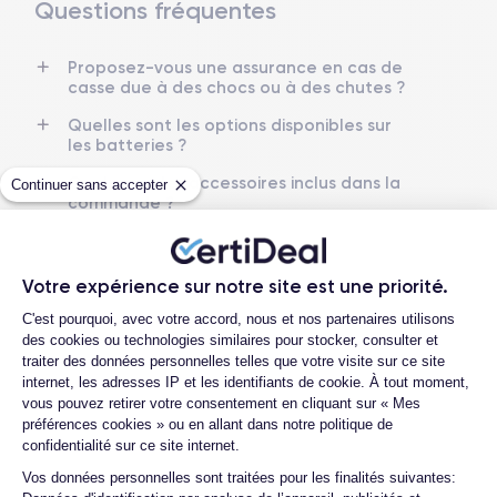
Questions fréquentes
Dimensions et poids iPhone 14 Pro Max
Proposez-vous une assurance en cas de
Date de sortie
Système exploitation
casse due à des chocs ou à des chutes ?
16/09/2022
iOS (iOS 26)
Quelles sont les options disponibles sur
Dimensions
Poids
les batteries ?
160.7×77.6×7.85 mm
240 g
Quels sont les accessoires inclus dans la
Continuer sans accepter
commande ?
Écran
Résolution écran
OLED 6.7 pouces
2796 x 1290 pixels
Quelles garanties offrez-vous sur vos
produits ?
RAM
Memoire interne
Votre expérience sur notre site est une priorité.
Quels sont vos modes de paiement ?
6 Go
128,256 ,512 Go et 1 To
Plateforme de Gestion du Consentemen
C'est pourquoi, avec votre accord, nous et nos partenaires utilisons
Que se passe-t-il après avoir passé la
des cookies ou technologies similaires pour stocker, consulter et
Nom de la puce
Nombre de cœurs
commande ?
traiter des données personnelles telles que votre visite sur ce site
Puce A16 Bionic
6
internet, les adresses IP et les identifiants de cookie. À tout moment,
Quelle société utilisez-vous pour
vous pouvez retirer votre consentement en cliquant sur « Mes
l'expédition ?
Nom GPU
Fréq. processeur
préférences cookies » ou en allant dans notre politique de
GPU 5 cœurs
3.1 GHz
confidentialité sur ce site internet.
Quels sont les délais de livraison ?
Axeptio consent
Vos données personnelles sont traitées pour les finalités suivantes:
Que se passe-t-il si je change d'avis
Caméra
Caméra Frontale