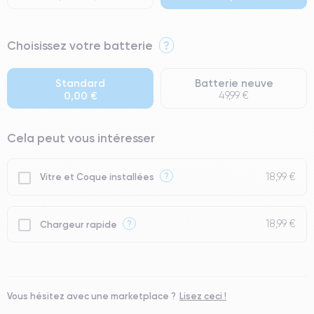
⭐ Premium
Choisissez votre batterie
?
● Écran : Pièce d'origine Apple. Qualité Impeccable.
● Batterie : usage intensif.
Standard
Batterie neuve
0,00 €
49,99 €
● Seuls 5% de nos téléphones ont un grade Premium.
Cela peut vous intéresser
18,99 €
?
Vitre et Coque installées
18,99 €
?
Chargeur rapide
Vous hésitez avec une marketplace ?
Lisez ceci !