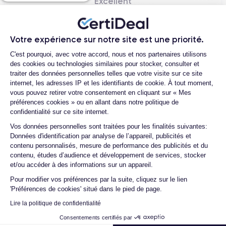
Excellent
Votre expérience sur notre site est une priorité.
Plateforme de Gestion du Consentemen
C'est pourquoi, avec votre accord, nous et nos partenaires utilisons
des cookies ou technologies similaires pour stocker, consulter et
traiter des données personnelles telles que votre visite sur ce site
internet, les adresses IP et les identifiants de cookie. À tout moment,
vous pouvez retirer votre consentement en cliquant sur « Mes
préférences cookies » ou en allant dans notre politique de
Jean-yves J.
confidentialité sur ce site internet.
26/07/26
Axeptio consent
Vos données personnelles sont traitées pour les finalités suivantes:
Données d'identification par analyse de l’appareil, publicités et
Merci beaucoup à l’équipe, iPhone 15 pro max d’un état comme
contenu personnalisés, mesure de performance des publicités et du
neuf comme la batterie. Je suis très content de mon achat et
contenu, études d’audience et développement de services, stocker
...
et/ou accéder à des informations sur un appareil.
Pour modifier vos préférences par la suite, cliquez sur le lien
'Préférences de cookies' situé dans le pied de page.
Henri D.
Lire la politique de confidentialité
12/07/26
Consentements certifiés par