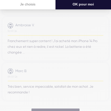
Bonne expérience
Je choisis
OK pour moi
Ambroise V.
10/07/26
Franchement super content ! J'ai acheté mon iPhone 14 Pro
chez eux et rien à redire, il est nickel. La batterie a été
changée ...
Marc B.
09/07/26
Très bien, service impeccable, satisfait de mon achat. Je
recommande !