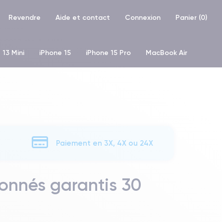
Revendre
Aide et contact
Connexion
Panier (
0
)
 13 Mini
iPhone 15
iPhone 15 Pro
MacBook Air
hone XR
iPhone SE 2 (2020)
iPhone X
iPhone XS
Paiement en 3X, 4X ou 24X
onnés garantis 30