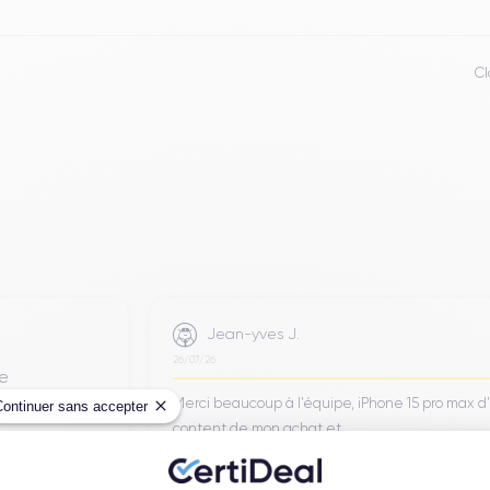
Cl
Jean-yves J.
26/07/26
de
Merci beaucoup à l’équipe, iPhone 15 pro max d
Continuer sans accepter
content de mon achat et ...