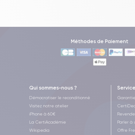
Méthodes de Paiement
Qui sommes-nous ?
Servic
Démocratiser le reconditionné
Garanti
Visitez notre atelier
CertiDea
iPhone à 60€
Revende
La CertiAcadémie
Parler à 
Wikipedia
Offre Fr