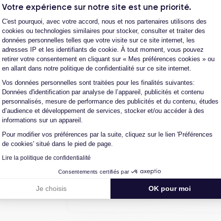
Votre expérience sur notre site est une priorité.
Henri D.
Plateforme de Gestion du Consentement
C'est pourquoi, avec votre accord, nous et nos partenaires utilisons des
12/07/26
cookies ou technologies similaires pour stocker, consulter et traiter des
données personnelles telles que votre visite sur ce site internet, les
Bonne expérience
adresses IP et les identifiants de cookie. À tout moment, vous pouvez
retirer votre consentement en cliquant sur « Mes préférences cookies » ou
en allant dans notre politique de confidentialité sur ce site internet.
Ambroise V.
Vos données personnelles sont traitées pour les finalités suivantes:
Axeptio consent
Données d'identification par analyse de l’appareil, publicités et contenu
10/07/26
personnalisés, mesure de performance des publicités et du contenu, études
d’audience et développement de services, stocker et/ou accéder à des
Franchement super content ! J'ai acheté mon iPho
informations sur un appareil.
batterie a été changée ...
Pour modifier vos préférences par la suite, cliquez sur le lien 'Préférences
de cookies' situé dans le pied de page.
Lire la politique de confidentialité
Marc B.
Consentements certifiés par
09/07/26
Je choisis
OK pour moi
Très bien, service impeccable, satisfait de mo