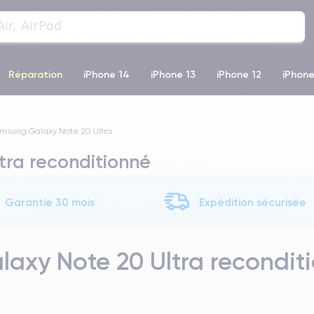
Réparation
iPhone 14
iPhone 13
iPhone 12
iPhone
o Max
iPhone 14 Pro Max
iPhone 11
iPhone 12 Pro
iP
msung Galaxy Note 20 Ultra
ra reconditionné
Garantie 30 mois
Expédition sécurisée
axy Note 20 Ultra reconditi