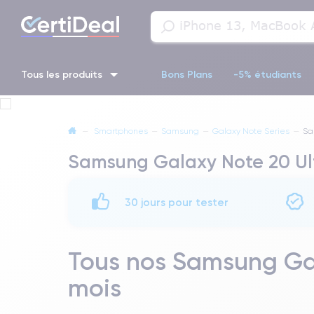
Tous les produits
Bons Plans
-5% étudiants
iPhone 16
iPhone 14 Pro
iPhone 13 Pro
iPhone 13 Pr
—
Smartphones
—
Samsung
—
Galaxy Note Series
—
Sa
Samsung Galaxy Note 20 Ult
iPhone 11 Pro
iPhone 14 pro
30 jours pour tester
Tous nos Samsung Gal
mois