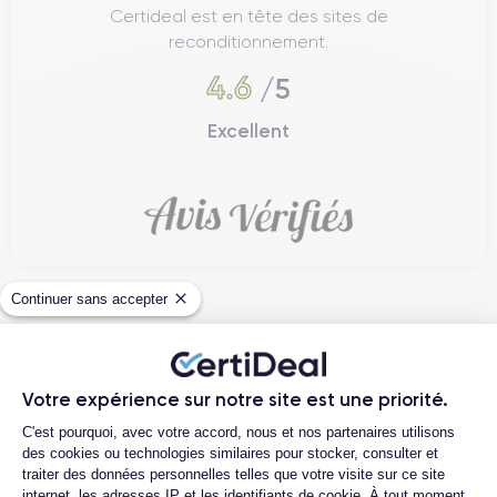
Certideal est en tête des sites de
reconditionnement.
4.6
/5
Excellent
Continuer sans accepter
Jean-yves J.
26/07/26
Votre expérience sur notre site est une priorité.
Plateforme de Gestion du Consentemen
Merci beaucoup à l’équipe, iPhone 15 pro max d’un état comme
C'est pourquoi, avec votre accord, nous et nos partenaires utilisons
des cookies ou technologies similaires pour stocker, consulter et
neuf comme la batterie. Je suis très content de mon achat et
traiter des données personnelles telles que votre visite sur ce site
...
internet, les adresses IP et les identifiants de cookie. À tout moment,