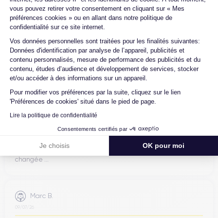
vous pouvez retirer votre consentement en cliquant sur « Mes
préférences cookies » ou en allant dans notre politique de
confidentialité sur ce site internet.
Henri D.
Axeptio consent
12/07/26
Vos données personnelles sont traitées pour les finalités suivantes:
Données d'identification par analyse de l’appareil, publicités et
Bonne expérience
contenu personnalisés, mesure de performance des publicités et du
contenu, études d’audience et développement de services, stocker
et/ou accéder à des informations sur un appareil.
Pour modifier vos préférences par la suite, cliquez sur le lien
'Préférences de cookies' situé dans le pied de page.
Ambroise V.
Lire la politique de confidentialité
10/07/26
Consentements certifiés par
Franchement super content ! J'ai acheté mon iPhone 14 Pro
Je choisis
OK pour moi
chez eux et rien à redire, il est nickel. La batterie a été
changée ...
Marc B.
09/07/26