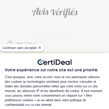
Jean-yves J.
Continuer sans accepter
26/07/26
Merci beaucoup à l’équipe, iPhone 15 pro max d’un état comme
neuf comme la batterie. Je suis très content de mon achat et
Votre expérience sur notre site est une priorité.
...
Plateforme de Gestion du Consentemen
C'est pourquoi, avec votre accord, nous et nos partenaires utilisons
des cookies ou technologies similaires pour stocker, consulter et
traiter des données personnelles telles que votre visite sur ce site
Henri D.
internet, les adresses IP et les identifiants de cookie. À tout moment,
12/07/26
vous pouvez retirer votre consentement en cliquant sur « Mes
préférences cookies » ou en allant dans notre politique de
Bonne expérience
confidentialité sur ce site internet.