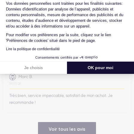
Axeptio consent
Vos données personnelles sont traitées pour les finalités suivantes:
Données d'identification par analyse de l’appareil, publicités et
contenu personnalisés, mesure de performance des publicités et du
contenu, études d’audience et développement de services, stocker
Ambroise V.
et/ou accéder à des informations sur un appareil.
10/07/26
Pour modifier vos préférences par la suite, cliquez sur le lien
Franchement super content ! J'ai acheté mon iPhone 14 Pro
'Préférences de cookies' situé dans le pied de page.
chez eux et rien à redire, il est nickel. La batterie a été
Lire la politique de confidentialité
changée ...
Consentements certifiés par
Je choisis
OK pour moi
Marc B.
09/07/26
Très bien, service impeccable, satisfait de mon achat. Je
recommande !
Voir tous les avis