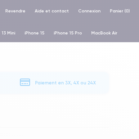
Revendre
Aide et contact
Connexion
Panier (
0
)
 13 Mini
iPhone 15
iPhone 15 Pro
MacBook Air
hone XR
iPhone SE 2 (2020)
iPhone X
iPhone XS
Paiement en 3X, 4X ou 24X