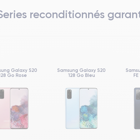
eries reconditionnés garant
ung Galaxy S20
Samsung Galaxy S20
Samsu
128 Go Rose
128 Go Bleu
FE