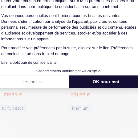
retirer votre consentement en cliquant sur « Mes préférences cookies » ou
en allant dans notre politique de confidentialité sur ce site internet.
Vos données personnelles sont traitées pour les finalités suivantes:
Axeptio consent
Données d'identification par analyse de l’appareil, publicités et contenu
ung Galaxy S20
Samsung Galaxy S20
us 128 Go Noir
128 Go Gris
personnalisés, mesure de performance des publicités et du contenu, études
Cosmique
d’audience et développement de services, stocker et/ou accéder à des
informations sur un appareil.
Pour modifier vos préférences par la suite, cliquez sur le lien 'Préférences
de cookies' situé dans le pied de page.
Lire la politique de confidentialité
Consentements certifiés par
Je choisis
OK pour moi
219,99 €
231,99 €
Parfait état
Premium