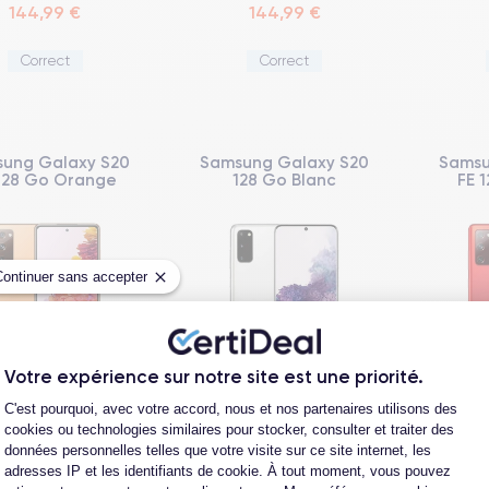
144,99 €
144,99 €
Correct
Correct
ung Galaxy S20
Samsung Galaxy S20
Samsu
128 Go Orange
128 Go Blanc
FE 
Continuer sans accepter
Votre expérience sur notre site est une priorité.
Plateforme de Gestion du Consentement
C'est pourquoi, avec votre accord, nous et nos partenaires utilisons des
159,99 €
164,99 €
cookies ou technologies similaires pour stocker, consulter et traiter des
données personnelles telles que votre visite sur ce site internet, les
Correct
Très bon état
T
adresses IP et les identifiants de cookie. À tout moment, vous pouvez