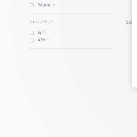
Rouge
(1)
Expédition
Sams
Pl
6j
(9)
48h
(1)