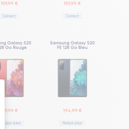
159,99 €
159,99 €
Correct
Correct
ng Galaxy S20
Samsung Galaxy S20
128 Go Rouge
FE 128 Go Bleu
 : Personnalisez vos Options
179,99 €
194,99 €
rès bon état
Parfait état