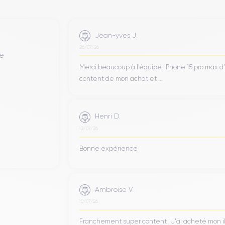
Jean-yves J.
26/07/26
de
Merci beaucoup à l’équipe, iPhone 15 pro max d
content de mon achat et ...
Henri D.
12/07/26
Bonne expérience
Ambroise V.
10/07/26
Franchement super content ! J'ai acheté mon iPho