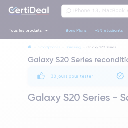
Tous les produits
Bons Plans
-5% étudiants
—
Smartphones
—
Samsung
—
Galaxy S20 Series
iPhone 16
iPhone 14 Pro
iPhone 13 Pro
iPhone 13 Pr
Galaxy S20 Series recondit
iPhone 11 Pro
iPhone 14 pro
30 jours pour tester
Galaxy S20 Series - 