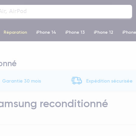
Réparation
iPhone 14
iPhone 13
iPhone 12
iPhone
o Max
iPhone 14 Pro Max
iPhone 11
iPhone 12 Pro
iP
ionné
Garantie 30 mois
Expédition sécurisée
Samsung reconditionné