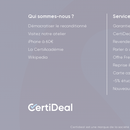
Qui sommes-nous ?
Servic
Démocratiser le reconditionné
Garanti
Visitez notre atelier
CertiDea
iPhone à 60€
Revende
La CertiAcadémie
Parler à 
Wikipedia
Offre Fr
Reprise 
Carte c
-5% étud
Nouveau 
Certideal est une marque de la société V