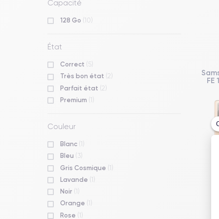
Capacité
128 Go
(10)
État
Correct
(5)
Sams
Très bon état
(2)
FE 
Parfait état
(2)
Premium
(1)
Couleur
Blanc
(1)
Bleu
(3)
Gris Cosmique
(1)
Lavande
(1)
Noir
(1)
Orange
(1)
Rose
(1)