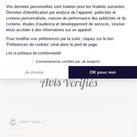
Axeptio consent
Vos données personnelles sont traitées pour les finalités suivantes:
Données d'identification par analyse de l’appareil, publicités et
4.6
Avec
/5
contenu personnalisés, mesure de performance des publicités et du
contenu, études d’audience et développement de services, stocker
Certideal est en tête des sites de
et/ou accéder à des informations sur un appareil.
reconditionnement.
Pour modifier vos préférences par la suite, cliquez sur le lien
4.6
'Préférences de cookies' situé dans le pied de page.
/5
Lire la politique de confidentialité
Excellent
Consentements certifiés par
Je choisis
OK pour moi
Jean-yves J.
26/07/26