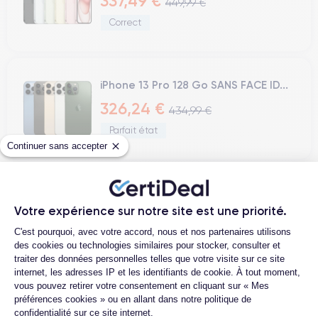
337,49 €
449,99 €
Correct
iPhone 13 Pro 128 Go SANS FACE ID...
326,24 €
434,99 €
Parfait état
Continuer sans accepter
iPhone 14 Plus 128 Go sans FACE ID...
Votre expérience sur notre site est une priorité.
314,99 €
419,99 €
Plateforme de Gestion du Consentemen
C'est pourquoi, avec votre accord, nous et nos partenaires utilisons
Parfait état
des cookies ou technologies similaires pour stocker, consulter et
traiter des données personnelles telles que votre visite sur ce site
internet, les adresses IP et les identifiants de cookie. À tout moment,
vous pouvez retirer votre consentement en cliquant sur « Mes
« précédent
suivant »
préférences cookies » ou en allant dans notre politique de
confidentialité sur ce site internet.