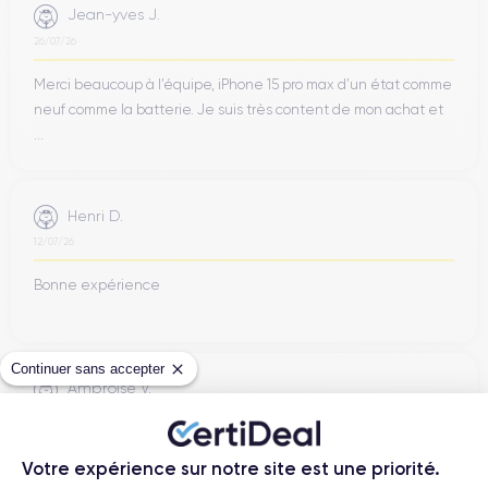
Jean-yves J.
26/07/26
Merci beaucoup à l’équipe, iPhone 15 pro max d’un état comme
neuf comme la batterie. Je suis très content de mon achat et
...
Henri D.
12/07/26
Bonne expérience
Continuer sans accepter
Ambroise V.
10/07/26
Franchement super content ! J'ai acheté mon iPhone 14 Pro
Votre expérience sur notre site est une priorité.
chez eux et rien à redire, il est nickel. La batterie a été