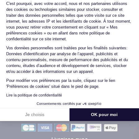
Plateforme de Gestion du Consentemen
C'est pourquoi, avec votre accord, nous et nos partenaires utilisons
changée ...
des cookies ou technologies similaires pour stocker, consulter et
traiter des données personnelles telles que votre visite sur ce site
internet, les adresses IP et les identifiants de cookie. À tout moment,
vous pouvez retirer votre consentement en cliquant sur « Mes
Marc B.
préférences cookies » ou en allant dans notre politique de
09/07/26
confidentialité sur ce site internet.
Axeptio consent
Vos données personnelles sont traitées pour les finalités suivantes:
Très bien, service impeccable, satisfait de mon achat. Je
Données d'identification par analyse de l’appareil, publicités et
recommande !
contenu personnalisés, mesure de performance des publicités et du
contenu, études d’audience et développement de services, stocker
et/ou accéder à des informations sur un appareil.
Pour modifier vos préférences par la suite, cliquez sur le lien
Voir tous les avis
'Préférences de cookies' situé dans le pied de page.
Lire la politique de confidentialité
Consentements certifiés par
Je choisis
OK pour moi
Méthodes de Paiement