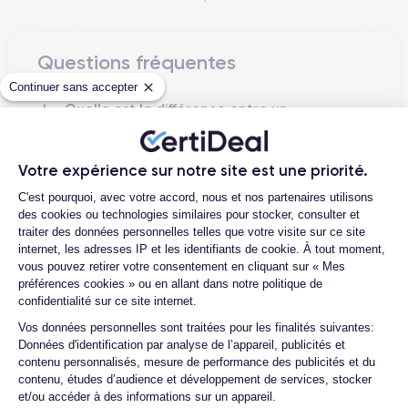
immersive grâce à la
technologie Super Retina XDR
. La
résolution est de 1080 x 2340 pixels
, avec une
densité de
pixels de 476 ppi
Questions fréquentes
. En outre, l'iPhone 13 mini est équipé d'un
système de protection frontale Ceramic Shield, qui promet une
Continuer sans accepter
meilleure résistance aux chocs et aux chutes.
Quelle est la différence entre un
iPhone 13 Mini d'occasion et un iPhone
L'appareil photo est un autre domaine dans lequel l'iPhone 13
13 Mini reconditionné ?
mini se distingue. L'appareil est doté d'un système de
caméra
Votre expérience sur notre site est une priorité.
Quelle est la durée de vie d'un iPhone
à double objectif
, avec une caméra principale de 12 MP et
Plateforme de Gestion du Consentemen
13 Mini reconditionné ?
C'est pourquoi, avec votre accord, nous et nos partenaires utilisons
une caméra ultra grand-angle de 12 MP. En outre, l'iPhone 13
des cookies ou technologies similaires pour stocker, consulter et
Quelles sont les options disponibles sur
mini dispose d'une caméra frontale de 12 MP, idéale pour les
traiter des données personnelles telles que votre visite sur ce site
les batteries ?
selfies et les appels vidéo.
internet, les adresses IP et les identifiants de cookie. À tout moment,
Quels sont les accessoires inclus dans
vous pouvez retirer votre consentement en cliquant sur « Mes
Le processeur est l'un des points forts de l'iPhone 13 mini.
la commande ?
préférences cookies » ou en allant dans notre politique de
confidentialité sur ce site internet.
L'appareil est équipé de la nouvelle
puce A15 Bionic
, qui
Quelles garanties offrez-vous sur vos
promet des performances encore plus rapides que les
Axeptio consent
Vos données personnelles sont traitées pour les finalités suivantes:
produits ?
modèles précédents. La puce A15 Bionic est conçue pour
Données d'identification par analyse de l’appareil, publicités et
Quels sont vos modes de paiement ?
mieux gérer les fonctionnalités avancées de l'appareil.
contenu personnalisés, mesure de performance des publicités et du
contenu, études d’audience et développement de services, stocker
Est-il possible de payer l'iPhone 13 Mini
et/ou accéder à des informations sur un appareil.
iPhone 13 mini
La
batterie
de l'
a été améliorée par rapport au