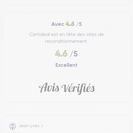
Examinons maintenant la prise en main, la finition et la
iPhone 13 Mini
connectivité de l’
.
4.6
Avec
/5
Prise en main de l'iPhone 13 Mini
Certideal est en tête des sites de
reconditionnement.
La prise en main de l'iPhone 13 Mini a été améliorée par
rapport au modèle précédent grâce à sa compacité et à son
4.6
/5
ergonomie. Léger, l'appareil ne
pèse que 140 grammes
, ce
qui le rend facile à utiliser d'une seule main. La prise en main
Excellent
confortable de l'iPhone 13 mini est également due à sa
largeur
de 64,2 mm
et à sa
hauteur de 131,5 mm
. En outre,
l'épaisseur de l'appareil n'est que de 7,65 mm
, ce qui le
rend facile à manipuler et à garder dans sa poche.
Le design de l'iPhone 13 mini est élégant et minimaliste, avec
des coins arrondis et une
finition en verre mat
. Le dos de
l'appareil est en verre
Ceramic Shield
, qui promet une
meilleure résistance aux chutes et aux chocs.
Jean-yves J.
26/07/26