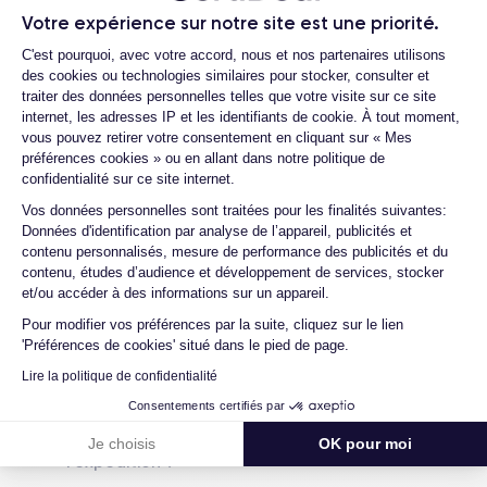
13 Mini d'occasion et un iPhone 13 Mini
24/09/2021
iOS (iOS 26)
Votre expérience sur notre site est une priorité.
reconditionné ?
Plateforme de Gestion du Consentemen
C'est pourquoi, avec votre accord, nous et nos partenaires utilisons
Dimensions
Poids
Quelle est la durée de vie d'un iPhone 13
des cookies ou technologies similaires pour stocker, consulter et
131.5×64.2×7.65 mm
140 g
Mini reconditionné ?
traiter des données personnelles telles que votre visite sur ce site
internet, les adresses IP et les identifiants de cookie. À tout moment,
Quelles sont les options disponibles sur
Écran
Résolution écran
vous pouvez retirer votre consentement en cliquant sur « Mes
les batteries ?
OLED 5.4 pouces
2340 x 1080 pixels
préférences cookies » ou en allant dans notre politique de
Quels sont les accessoires inclus dans la
confidentialité sur ce site internet.
commande ?
RAM
Memoire interne
Axeptio consent
Vos données personnelles sont traitées pour les finalités suivantes:
4 Go
128,256,512 Go
Données d'identification par analyse de l’appareil, publicités et
Quelles garanties offrez-vous sur vos
contenu personnalisés, mesure de performance des publicités et du
produits ?
Nom de la puce
Nombre de cœurs
contenu, études d’audience et développement de services, stocker
Puce A15 Bionic
6
Quels sont vos modes de paiement ?
et/ou accéder à des informations sur un appareil.
Pour modifier vos préférences par la suite, cliquez sur le lien
Est-il possible de payer l'iPhone 13 Mini en
Nom GPU
Fréq. processeur
'Préférences de cookies' situé dans le pied de page.
plusieurs fois ?
GPU 4 cœurs
3.23 GHz
Lire la politique de confidentialité
Que se passe-t-il après avoir passé la
commande ?
Caméra
Caméra Frontale
Consentements certifiés par
12 Mpx
12 Mpx
Quelle société utilisez-vous pour
Je choisis
OK pour moi
l'expédition ?
Résolution vidéo
Recharge rapide