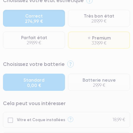
Choisissez votre état esthétique
?
Correct
Très bon état
274,99 €
289,99 €
Parfait état
⭐ Premium
299,99 €
339,99 €
⭐ Premium
Choisissez votre batterie
?
● Écran : Pièce d'origine Apple. Qualité Impeccable.
● Batterie : usage intensif.
Standard
Batterie neuve
0,00 €
29,99 €
● Seuls 5% de nos téléphones ont un grade Premium.
Cela peut vous intéresser
18,99 €
?
Vitre et Coque installées