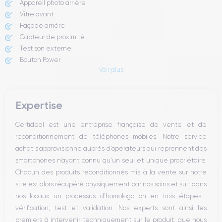
Appareil photo arrière ​
Vitre avant ​
Façade arrière
Capteur de proximité
Test son externe
Bouton Power
Voir plus
Prise Jack ou Lightening
Bouton Mute
Boutons volume
Expertise
Haut parleur
Microphone
Certideal est une entreprise française de vente et de
Bouton Home
reconditionnement de téléphones mobiles. Notre service
Bluetooth
achat s’approvisionne auprès d’opérateurs qui reprennent des
WiFi
smartphones n’ayant connu qu’un seul et unique propriétaire.
Réseau
Chacun des produits reconditionnés mis à la vente sur notre
Vibreur
site est alors récupéré physiquement par nos soins et suit dans
Prise USB
nos locaux un processus d’homologation en trois étapes :
vérification, test et validation. Nos experts sont ainsi les
premiers à intervenir techniquement sur le produit, que nous