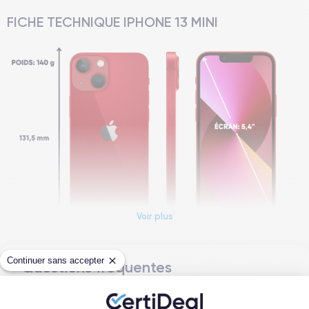
FICHE TECHNIQUE IPHONE 13 MINI
Voir plus
Continuer sans accepter
Questions fréquentes
Dimensions et poids iPhone 13 Mini
Quelle est la différence entre un iPhone
Date de sortie
Système exploitation