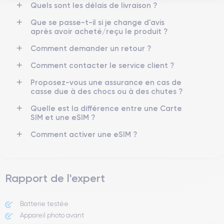
4K - 3840 x 2160 px
Oui, minimum 18W
Quels sont les délais de livraison ?
Que se passe-t-il si je change d'avis
Batterie
Type de SIM
après avoir acheté/reçu le produit ?
2438 mAh
Nano-SIM + eSIM
Comment demander un retour ?
Réseau mobile
Débloqué
Comment contacter le service client ?
5G
Oui, tous opérateurs
Proposez-vous une assurance en cas de
Si vous souhaitez en savoir plus sur les caractéristiques de ce
casse due à des chocs ou à des chutes ?
smartphone, consulter la
fiche technique de l'iPhone 13 Mini.
Quelle est la différence entre une Carte
SIM et une eSIM ?
Comment activer une eSIM ?
Rapport de l'expert
Batterie testée
Appareil photo avant