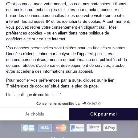
Plateforme de Gestion du Consentemen
C'est pourquoi, avec votre accord, nous et nos partenaires utilisons
changée ...
des cookies ou technologies similaires pour stocker, consulter et
traiter des données personnelles telles que votre visite sur ce site
internet, les adresses IP et les identifiants de cookie. À tout moment,
vous pouvez retirer votre consentement en cliquant sur « Mes
Marc B.
préférences cookies » ou en allant dans notre politique de
09/07/26
confidentialité sur ce site internet.
Axeptio consent
Vos données personnelles sont traitées pour les finalités suivantes:
Très bien, service impeccable, satisfait de mon achat. Je
Données d'identification par analyse de l’appareil, publicités et
recommande !
contenu personnalisés, mesure de performance des publicités et du
contenu, études d’audience et développement de services, stocker
et/ou accéder à des informations sur un appareil.
Pour modifier vos préférences par la suite, cliquez sur le lien
Voir tous les avis
'Préférences de cookies' situé dans le pied de page.
Lire la politique de confidentialité
Consentements certifiés par
Je choisis
OK pour moi
Méthodes de Paiement