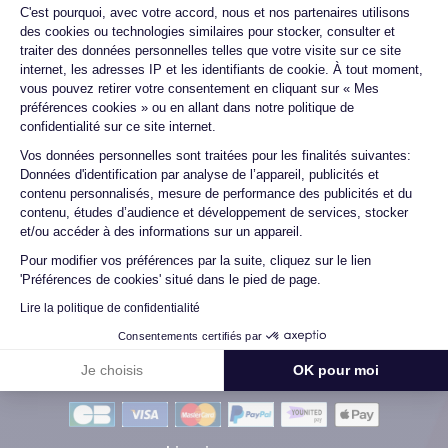
Plateforme de Gestion du Consentemen
C'est pourquoi, avec votre accord, nous et nos partenaires utilisons
changée ...
des cookies ou technologies similaires pour stocker, consulter et
traiter des données personnelles telles que votre visite sur ce site
internet, les adresses IP et les identifiants de cookie. À tout moment,
vous pouvez retirer votre consentement en cliquant sur « Mes
Marc B.
préférences cookies » ou en allant dans notre politique de
09/07/26
confidentialité sur ce site internet.
Axeptio consent
Vos données personnelles sont traitées pour les finalités suivantes:
Très bien, service impeccable, satisfait de mon achat. Je
Données d'identification par analyse de l’appareil, publicités et
recommande !
contenu personnalisés, mesure de performance des publicités et du
contenu, études d’audience et développement de services, stocker
et/ou accéder à des informations sur un appareil.
Pour modifier vos préférences par la suite, cliquez sur le lien
Voir tous les avis
'Préférences de cookies' situé dans le pied de page.
Lire la politique de confidentialité
Consentements certifiés par
Je choisis
OK pour moi
Méthodes de Paiement