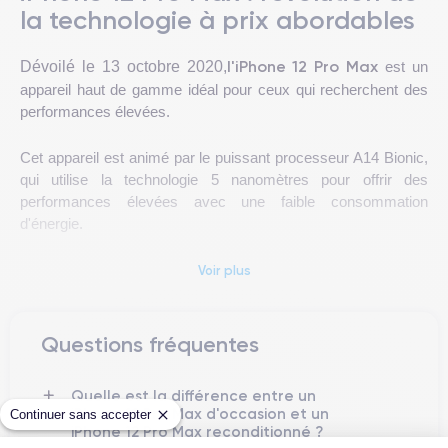
la technologie à prix abordables
l'iPhone 12 Pro Max
Dévoilé le 13 octobre 2020,
est un
appareil haut de gamme idéal pour ceux qui recherchent des
performances élevées.
Cet appareil est animé par le puissant processeur A14 Bionic,
qui utilise la technologie 5 nanomètres pour offrir des
performances élevées avec une faible consommation
d'énergie.
objectif
Le téléphone dispose de trois caméras arrière : un
Voir plus
grand angle de 12 mégapixels
, un téléobjectif de 12
objectif ultra grand-angle de 12
mégapixels et un
mégapixels
12
. La caméra frontale est quant à elle de
Questions fréquentes
mégapixels
.
Quelle est la différence entre un
3.687 mAh
La batterie de
eest capable de fournir jusqu'à 20
iPhone 12 Pro Max d'occasion et un
Continuer sans accepter
heures d'autonomie en conversation et 80 heures en lecture
iPhone 12 Pro Max reconditionné ?
de musique.