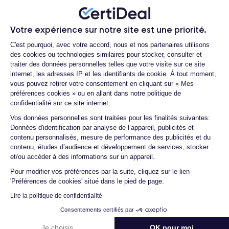
Quelle est la durée de vie d'un iPhone
12 Pro Max reconditionné ?
iOS 14
Le système d'exploitation utilisé au lancement était
, qui
Votre expérience sur notre site est une priorité.
offre de nombreuses fonctionnalités innovantes telles que la
Proposez-vous une assurance en cas
Plateforme de Gestion du Consentemen
de casse due à des chocs ou à des
C'est pourquoi, avec votre accord, nous et nos partenaires utilisons
possibilité de personnaliser les widgets sur l'écran d'accueil, la
chutes ?
des cookies ou technologies similaires pour stocker, consulter et
App Clips
bibliothèque d'applications et le mode
. Par ailleurs,
traiter des données personnelles telles que votre visite sur ce site
iPhone 12 Pro Max
IP68
l'
dispose d'une certification
, qui
Quelles sont les options disponibles sur
internet, les adresses IP et les identifiants de cookie. À tout moment,
prouve que l'appareil est résistant à l'eau pendant une période
les batteries ?
vous pouvez retirer votre consentement en cliquant sur « Mes
de 30 minutes.
préférences cookies » ou en allant dans notre politique de
Quels sont les accessoires inclus dans
confidentialité sur ce site internet.
la commande ?
Si vous souhaitez en savoir plus sur les caractéristiques de ce
Axeptio consent
Vos données personnelles sont traitées pour les finalités suivantes:
Quelles garanties offrez-vous sur vos
smartphone, découvrez la
fiche technique de l'iPhone 12 Pro
Données d'identification par analyse de l’appareil, publicités et
produits ?
Max.
contenu personnalisés, mesure de performance des publicités et du
contenu, études d’audience et développement de services, stocker
Quels sont vos modes de paiement ?
et/ou accéder à des informations sur un appareil.
Est-il possible de payer l'iPhone 12 Pro
Pour modifier vos préférences par la suite, cliquez sur le lien
Design l'iPhone 12 Pro Max
Max en plusieurs fois ?
'Préférences de cookies' situé dans le pied de page.
Que se passe-t-il après avoir passé la
Lire la politique de confidentialité
iPhone
Voyons maintenant les caractéristiques physiques de l'
commande ?
12 Pro Max
.
Consentements certifiés par
Quelle société utilisez-vous pour
Je choisis
OK pour moi