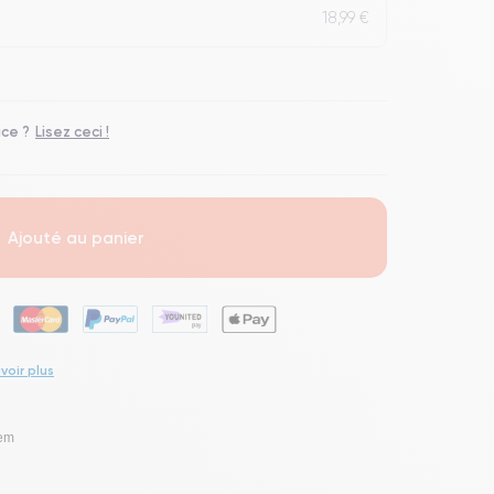
18,99 €
ace ?
Lisez ceci !
Ajouté au panier
voir plus
lem