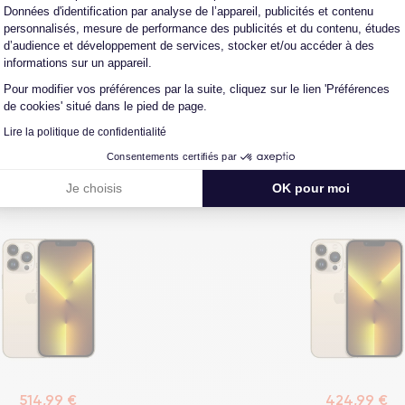
Données d'identification par analyse de l’appareil, publicités et contenu
us nos produits pour un maximum
notre atelier pour une résolution 
personnalisés, mesure de performance des publicités et du contenu, études
de qualité.
cas de pépin.
d’audience et développement de services, stocker et/ou accéder à des
informations sur un appareil.
Pour modifier vos préférences par la suite, cliquez sur le lien 'Préférences
de cookies' situé dans le pied de page.
Vous aimerez aussi
Lire la politique de confidentialité
Consentements certifiés par
 13 Pro Max 128 Go Or
iPhone 13 Pro Max 12
Je choisis
OK pour moi
514,99 €
424,99 €