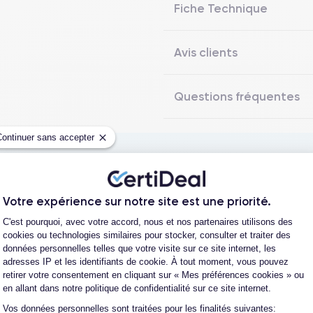
Fiche Technique
Avis clients
Questions fréquentes
Continuer sans accepter
Les garanties CertiDeal
Votre expérience sur notre site est une priorité.
Plateforme de Gestion du Consentement
C'est pourquoi, avec votre accord, nous et nos partenaires utilisons des
reconditionné. En achetant ici, vous bénéficiez de garanties e
cookies ou technologies similaires pour stocker, consulter et traiter des
données personnelles telles que votre visite sur ce site internet, les
adresses IP et les identifiants de cookie. À tout moment, vous pouvez
retirer votre consentement en cliquant sur « Mes préférences cookies » ou
en allant dans notre politique de confidentialité sur ce site internet.
L'expert du reconditionné
Un SAV proche et en Fran
Vos données personnelles sont traitées pour les finalités suivantes:
0 ans, nous reconditionnons nous-
Nos équipes sont en contact dir
Axeptio consent