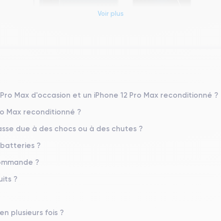
Voir plus
Dimensions et poids iPhone 12 Pro Max
Système exploitation
iOS (iOS 26)
2 Pro Max d'occasion et un iPhone 12 Pro Max reconditionné ?
ro Max reconditionné ?
Poids
226 g
sse due à des chocs ou à des chutes ?
 batteries ?
Résolution écran
2778 x 1284 pixels
 commande ?
Memoire interne
its ?
128,256,512 Go
Nombre de cœurs
en plusieurs fois ?
6