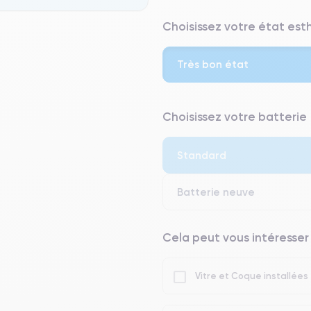
Choisissez votre état es
Très bon état
⭐ Premium
Choisissez votre batterie
● Écran : Pièce d'origine Apple. 
● Batterie : usage intensif.
Standard
● Seuls 5% de nos téléphones on
Batterie neuve
Cela peut vous intéresser
Vitre et Coque installées