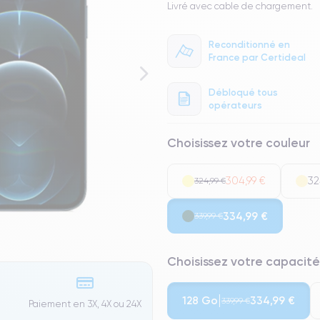
Livré avec cable de chargement.
Reconditionné en
France par Certideal
Débloqué tous
opérateurs
Choisissez votre couleur
304,99 €
32
324,99 €
334,99 €
339,99 €
Choisissez votre capacité
128 Go
334,99 €
339,99 €
Paiement en 3X, 4X ou 24X