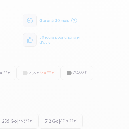
Garanti 30 mois
?
30 jours pour changer
d'avis
4,99 €
334,99 €
324,99 €
339,99 €
256 Go
512 Go
369,99 €
404,99 €