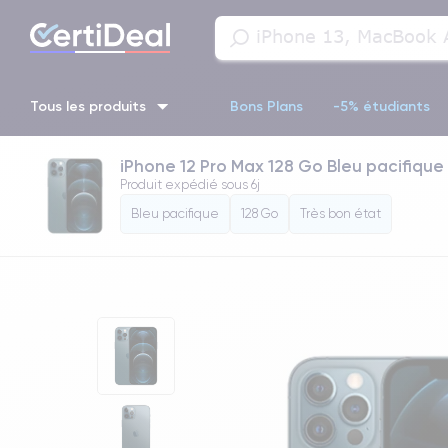
Tous les produits
Bons Plans
-5% étudiants
iPhone 12 Pro Max 128 Go Bleu pacifique
iPhone 16
iPhone 14 Pro
iPhone 13 Pro
iPhone 13 Pr
Produit expédié sous
6j
Bleu pacifique
128 Go
Très bon état
iPhone 11 Pro
iPhone 14 pro