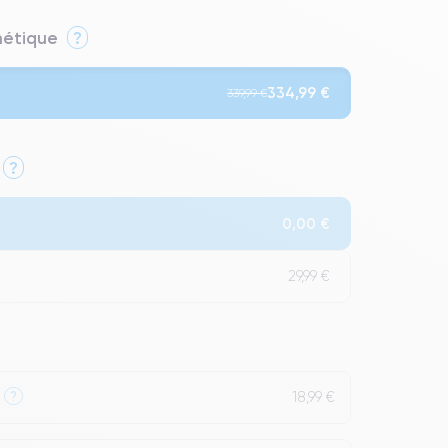
thétique
?
334,99 €
339,99 €
?
Qualité Impeccable.
0,00 €
t un grade Premium.
29,99 €
18,99 €
?