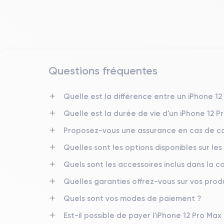
Questions fréquentes
Date de sortie
13/11/2020
Quelle est la différence entre un iPhone 1
Quelle est la durée de vie d'un iPhone 12 P
Dimensions
160.8×78.1×7.4 mm
Proposez-vous une assurance en cas de ca
Quelles sont les options disponibles sur les
Écran
OLED 6.7 pouces
Quels sont les accessoires inclus dans la
RAM
Quelles garanties offrez-vous sur vos produ
6 Go
Quels sont vos modes de paiement ?
Nom de la puce
Est-il possible de payer l'iPhone 12 Pro Max 
Puce A14 Bionic