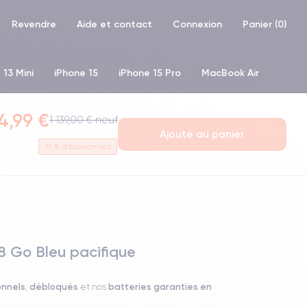
Revendre
Aide et contact
Connexion
Panier (
0
)
 13 Mini
iPhone 15
iPhone 15 Pro
MacBook Air
hone XR
iPhone SE 2 (2020)
iPhone X
iPhone XS
4,99 €
1 139,00 € neuf
Ajouté au panier
71
% d'économies
8 Go Bleu pacifique
onnels
débloqués
batteries garanties en
,
et nos