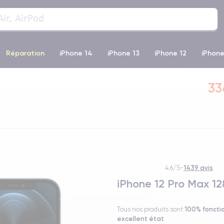
Réparation
iPhone 14
iPhone 13
iPhone 12
iPhone
o Max
iPhone 14 Pro Max
iPhone 11
iPhone 12 Pro
iP
33
1439 avis
4.6/5
-
iPhone 12 Pro Max 12
100% foncti
Tous nos produits sont
excellent état
.