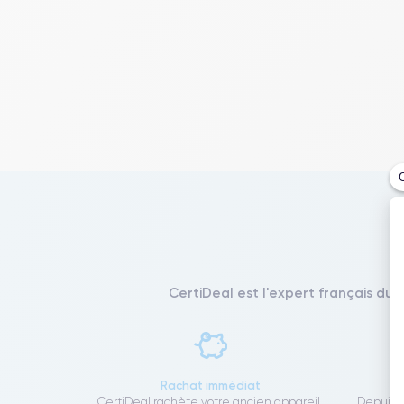
CertiDeal est l'expert français du 
Rachat immédiat
CertiDeal rachète votre ancien appareil,
Depuis 1