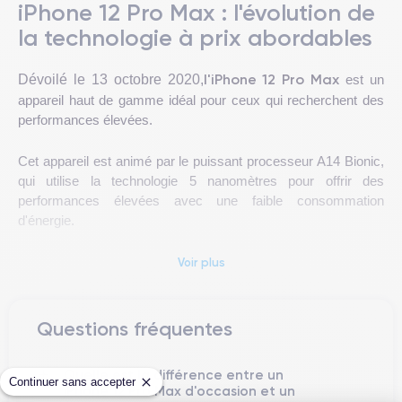
iPhone 12 Pro Max : l'évolution de
la technologie à prix abordables
l'iPhone 12 Pro Max
Dévoilé le 13 octobre 2020,
est un
appareil haut de gamme idéal pour ceux qui recherchent des
performances élevées.
Cet appareil est animé par le puissant processeur A14 Bionic,
qui utilise la technologie 5 nanomètres pour offrir des
performances élevées avec une faible consommation
d'énergie.
objectif
Le téléphone dispose de trois caméras arrière : un
Voir plus
grand angle de 12 mégapixels
, un téléobjectif de 12
objectif ultra grand-angle de 12
mégapixels et un
mégapixels
12
. La caméra frontale est quant à elle de
Questions fréquentes
mégapixels
.
Quelle est la différence entre un
3.687 mAh
La batterie de
eest capable de fournir jusqu'à 20
Continuer sans accepter
iPhone 12 Pro Max d'occasion et un
heures d'autonomie en conversation et 80 heures en lecture