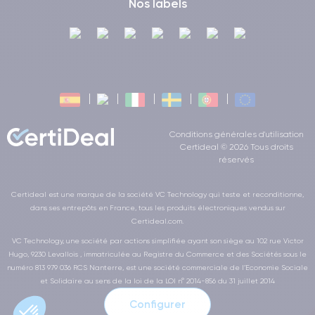
Nos labels
des jeux.
iPhone 12 Pro Max
En outre, l'
prend en charge la technologie
Dolby Atmos
, qui permet une lecture audio en 3D et offre une
profondeur et des détails sonores plus importants. Les
utilisateurs peuvent ainsi profiter d'une qualité sonore
supérieure et se sentir immergés dans la musique, les films et
les jeux comme jamais auparavant.
Conditions générales d'utilisation
Certideal © 2026 Tous droits
L'appareil prend également en charge un large éventail de
réservés
formats audio, ce qui garantit que l'utilisateur peut lire n'importe
quel type de fichier audio sans avoir à se soucier de la
Certideal est une marque de la société VC Technology qui teste et reconditionne,
compatibilité.
dans ses entrepôts en France, tous les produits électroniques vendus sur
Certideal.com.
iPhone 12 Pro Max
L'
est également équipé de microphones
VC Technology, une société par actions simplifiée ayant son siège au 102 rue Victor
de haute qualité, qui garantissent un enregistrement audio clair
Hugo, 9230 Levallois , immatriculée au Registre du Commerce et des Sociétés sous le
et net. Cela signifie que les utilisateurs peuvent enregistrer des
numéro 813 979 036 RCS Nanterre, est une société commerciale de l’Economie Sociale
voix et des sons de manière irréprochable, sans avoir à se
et Solidaire au sens de la loi de la LOI n° 2014-856 du 31 juillet 2014
soucier des bruits de fond ou d'autres perturbations.
Configurer