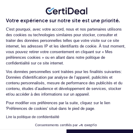
iPhone 12 Pro Max reconditionné ?
de musique.
Quelle est la durée de vie d'un iPhone
12 Pro Max reconditionné ?
iOS 14
Votre expérience sur notre site est une priorité.
Le système d'exploitation utilisé au lancement était
, qui
Plateforme de Gestion du Consentemen
offre de nombreuses fonctionnalités innovantes telles que la
Proposez-vous une assurance en cas
C'est pourquoi, avec votre accord, nous et nos partenaires utilisons
de casse due à des chocs ou à des
possibilité de personnaliser les widgets sur l'écran d'accueil, la
des cookies ou technologies similaires pour stocker, consulter et
chutes ?
App Clips
bibliothèque d'applications et le mode
. Par ailleurs,
traiter des données personnelles telles que votre visite sur ce site
iPhone 12 Pro Max
IP68
l'
dispose d'une certification
, qui
internet, les adresses IP et les identifiants de cookie. À tout moment,
Quelles sont les options disponibles sur
vous pouvez retirer votre consentement en cliquant sur « Mes
prouve que l'appareil est résistant à l'eau pendant une période
les batteries ?
préférences cookies » ou en allant dans notre politique de
de 30 minutes.
Quels sont les accessoires inclus dans
confidentialité sur ce site internet.
la commande ?
Axeptio consent
Vos données personnelles sont traitées pour les finalités suivantes:
Si vous souhaitez en savoir plus sur les caractéristiques de ce
Données d'identification par analyse de l’appareil, publicités et
Quelles garanties offrez-vous sur vos
smartphone, découvrez la
fiche technique de l'iPhone 12 Pro
contenu personnalisés, mesure de performance des publicités et du
produits ?
Max.
contenu, études d’audience et développement de services, stocker
Quels sont vos modes de paiement ?
et/ou accéder à des informations sur un appareil.
Pour modifier vos préférences par la suite, cliquez sur le lien
Est-il possible de payer l'iPhone 12 Pro
Design l'iPhone 12 Pro Max
'Préférences de cookies' situé dans le pied de page.
Max en plusieurs fois ?
Lire la politique de confidentialité
Que se passe-t-il après avoir passé la
iPhone
Voyons maintenant les caractéristiques physiques de l'
commande ?
Consentements certifiés par
12 Pro Max
.