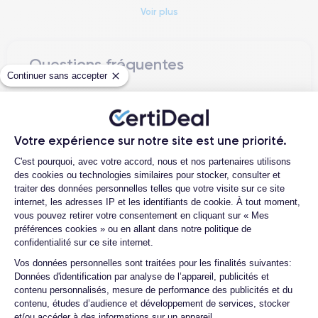
Abordant des défis importants tels que la durabilité
Voir plus
environnementale et la sécurité des données personnelles,
Apple a intégré des technologies avancées pour réduire
l'impact environnemental et a considérablement renforcé les
Questions fréquentes
fonctions de sécurité et de confidentialité sur ce modèle.
Continuer sans accepter
Combien de temps dure un iPhone 15
Dévoilé officiellement le 7 septembre 2023 et lancé en Europe
Plus reconditionné ?
le 16 septembre 2023, l'iPhone 15 Plus symbolise une
avancée majeure dans l'histoire de l'innovation d'Apple,
Quelle est la différence entre un
Votre expérience sur notre site est une priorité.
iPhone 15 Plus d’occasion et un iPhone
équilibrant la pointe de la technologie avec des engagements
Plateforme de Gestion du Consentemen
C'est pourquoi, avec votre accord, nous et nos partenaires utilisons
15 Plus reconditionné ?
éthiques.
des cookies ou technologies similaires pour stocker, consulter et
Quelles sont les options disponibles sur
traiter des données personnelles telles que votre visite sur ce site
iPhone 15 Plus
L'
les batteries ?
se distingue par une série de fonctionnalités
internet, les adresses IP et les identifiants de cookie. À tout moment,
avancées qui le placent au sommet du secteur technologique.
vous pouvez retirer votre consentement en cliquant sur « Mes
Quels accessoires sont inclus avec la
préférences cookies » ou en allant dans notre politique de
commande ?
confidentialité sur ce site internet.
Photographie Pro :
Avec un nouveau système de caméras
Quelles garanties offrez-vous sur vos
Axeptio consent
Pro, comprenant un capteur principal de 50 MP et la
Vos données personnelles sont traitées pour les finalités suivantes:
produits ?
Données d'identification par analyse de l’appareil, publicités et
technologie ProRAW, l'iPhone 15 Plus élève la photographie
contenu personnalisés, mesure de performance des publicités et du
mobile à des niveaux professionnels, notamment dans des
Quels sont vos moyens de paiement ?
contenu, études d’audience et développement de services, stocker
conditions de faible luminosité.
et/ou accéder à des informations sur un appareil.