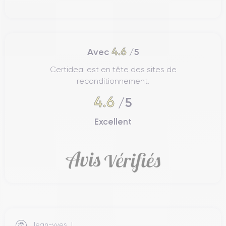
Caractéristiques Physiques de l'iPhone
15 Plus
4.6
Avec
/5
iPhone 15
Nous explorons les caractéristiques physiques de l'
Certideal est en tête des sites de
Plus
.
reconditionnement.
4.6
/5
Ergonomie de l'iPhone 15 Plus
Excellent
iPhone 15 Plus
L'
a été méticuleusement conçu pour
maximiser le confort et la facilité d'utilisation, avec des
dimensions bien proportionnées et un design ergonomique
facilitant l'interaction avec toutes ses fonctions de manière
efficace et confortable.
Avec une largeur de 3,07 pouces (78,1 mm), une hauteur de
6,33 pouces (160,8 mm) et une épaisseur de 0,30 pouces
(7,65 mm), l'appareil s'adapte parfaitement à la main, offrant
Jean-yves J.