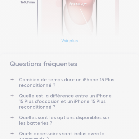
Voir plus
Questions fréquentes
Dimensions et poids iPhone 15
Combien de temps dure un iPhone 15 Plus
Date de sortie
Système exploitation
reconditionné ?
22/09/2023
iOS (iOS 26)
Quelle est la différence entre un iPhone
Dimensions
Poids
15 Plus d’occasion et un iPhone 15 Plus
160.9×77.8×7.8 mm
201 g
reconditionné ?
Quelles sont les options disponibles sur
Écran
Résolution écran
les batteries ?
OLED 6.7 pouces
2796 x 1290 pixels
Quels accessoires sont inclus avec la