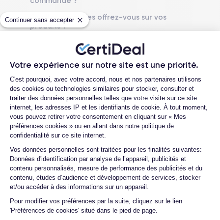
commande ?
RAM
Mémoire interne
8 Go
128,256 ,512 Go
Quelles garanties offrez-vous sur vos
Continuer sans accepter
produits ?
Nom CPU
Nombre de cœurs
Puce A16 Bionic
Quels sont vos moyens de paiement ?
5
Est-il possible de payer l’iPhone 15 Plus
Nom GPU
Fréq. processeur
Votre expérience sur notre site est une priorité.
en plusieurs fois ?
GPU 5 cœurs
Sub-6 GHz
Plateforme de Gestion du Consentemen
C'est pourquoi, avec votre accord, nous et nos partenaires utilisons
Que se passe-t-il après avoir passé la
des cookies ou technologies similaires pour stocker, consulter et
commande ?
Caméra
Caméra Frontale
traiter des données personnelles telles que votre visite sur ce site
48 Mpx
12 Mpx
internet, les adresses IP et les identifiants de cookie. À tout moment,
Quelle société utilisez-vous pour
vous pouvez retirer votre consentement en cliquant sur « Mes
l'expédition ?
Résolution vidéo
Recharge rapide
préférences cookies » ou en allant dans notre politique de
4K - 3840 x 2160 px
Oui, 20W
Quels sont les délais de livraison ?
confidentialité sur ce site internet.
Axeptio consent
Vos données personnelles sont traitées pour les finalités suivantes:
Que se passe-t-il si je change d'avis
Batterie
Type de SIM
Données d'identification par analyse de l’appareil, publicités et
après avoir acheté/reçu le produit ?
4383 mAh
eSIM
contenu personnalisés, mesure de performance des publicités et du
Comment demander un retour ?
contenu, études d’audience et développement de services, stocker
Réseau mobile
Débloqué
et/ou accéder à des informations sur un appareil.
Comment contacter le service client ?
5G
Oui, tous opérateurs
Pour modifier vos préférences par la suite, cliquez sur le lien
'Préférences de cookies' situé dans le pied de page.
Quelle est la différence entre une carte