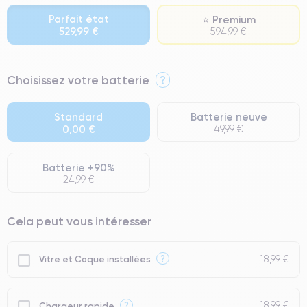
Parfait état
⭐ Premium
529,99 €
594,99 €
⭐ Premium
Choisissez votre batterie
?
● Écran : Pièce d'origine Apple. Qualité Impeccable.
● Batterie : usage intensif.
Standard
Batterie neuve
0,00 €
49,99 €
● Seuls 5% de nos téléphones ont un grade Premium.
Batterie +90%
24,99 €
Cela peut vous intéresser
18,99 €
?
Vitre et Coque installées
18,99 €
?
Chargeur rapide