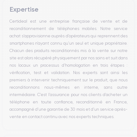
Boutons volume
Expertise
Haut parleur
Microphone
Certideal est une entreprise française de vente et de
Bouton Home
reconditionnement de téléphones mobiles. Notre service
Bluetooth
achat s’approvisionne auprès d’opérateurs qui reprennent des
WiFi
smartphones n’ayant connu qu’un seul et unique propriétaire.
Réseau
Chacun des produits reconditionnés mis à la vente sur notre
Vibreur
site est alors récupéré physiquement par nos soins et suit dans
Prise USB
nos locaux un processus d’homologation en trois étapes :
vérification, test et validation. Nos experts sont ainsi les
premiers à intervenir techniquement sur le produit, que nous
reconditionnons nous-mêmes en interne, sans autre
intermédiaire. C’est l’assurance pour nos clients d’acheter un
téléphone en toute confiance, reconditionné en France,
accompagné d’une garantie de 30 mois et d’un service après-
vente en contact continu avec nos experts techniques.