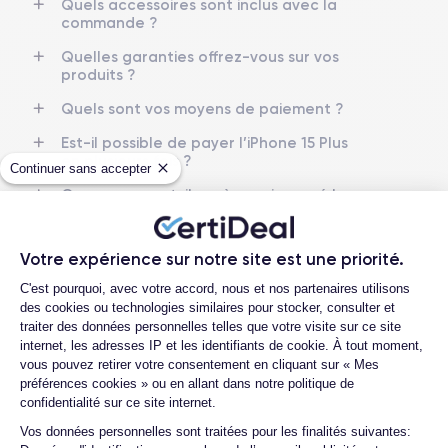
Quels accessoires sont inclus avec la
commande ?
RAM
Mémoire interne
8 Go
128,256 ,512 Go
Quelles garanties offrez-vous sur vos
produits ?
Nom CPU
Nombre de cœurs
Puce A16 Bionic
Quels sont vos moyens de paiement ?
5
Est-il possible de payer l’iPhone 15 Plus
Nom GPU
Fréq. processeur
en plusieurs fois ?
GPU 5 cœurs
Sub-6 GHz
Continuer sans accepter
Que se passe-t-il après avoir passé la
commande ?
Caméra
Caméra Frontale
48 Mpx
12 Mpx
Quelle société utilisez-vous pour
Votre expérience sur notre site est une priorité.
l'expédition ?
Résolution vidéo
Recharge rapide
Plateforme de Gestion du Consentemen
C'est pourquoi, avec votre accord, nous et nos partenaires utilisons
4K - 3840 x 2160 px
Oui, 20W
Quels sont les délais de livraison ?
des cookies ou technologies similaires pour stocker, consulter et
traiter des données personnelles telles que votre visite sur ce site
Que se passe-t-il si je change d'avis
Batterie
Type de SIM
internet, les adresses IP et les identifiants de cookie. À tout moment,
après avoir acheté/reçu le produit ?
4383 mAh
eSIM
vous pouvez retirer votre consentement en cliquant sur « Mes
Comment demander un retour ?
préférences cookies » ou en allant dans notre politique de
Réseau mobile
Débloqué
confidentialité sur ce site internet.
Comment contacter le service client ?
5G
Oui, tous opérateurs
Axeptio consent
Vos données personnelles sont traitées pour les finalités suivantes: