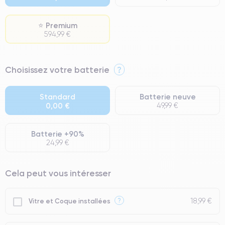
⭐ Premium
594,99 €
⭐ Premium
Choisissez votre batterie
?
● Écran : Pièce d'origine Apple. Qualité Impeccable.
● Batterie : usage intensif.
Standard
Batterie neuve
0,00 €
49,99 €
● Seuls 5% de nos téléphones ont un grade Premium.
Batterie +90%
24,99 €
Cela peut vous intéresser
18,99 €
?
Vitre et Coque installées