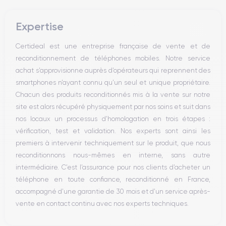
Bouton Mute
Boutons volume
Expertise
Haut parleur
Microphone
Certideal est une entreprise française de vente et de
Bouton Home
reconditionnement de téléphones mobiles. Notre service
Bluetooth
achat s’approvisionne auprès d’opérateurs qui reprennent des
WiFi
smartphones n’ayant connu qu’un seul et unique propriétaire.
Réseau
Chacun des produits reconditionnés mis à la vente sur notre
Vibreur
site est alors récupéré physiquement par nos soins et suit dans
Prise USB
nos locaux un processus d’homologation en trois étapes :
vérification, test et validation. Nos experts sont ainsi les
premiers à intervenir techniquement sur le produit, que nous
reconditionnons nous-mêmes en interne, sans autre
intermédiaire. C’est l’assurance pour nos clients d’acheter un
téléphone en toute confiance, reconditionné en France,
accompagné d’une garantie de 30 mois et d’un service après-
vente en contact continu avec nos experts techniques.