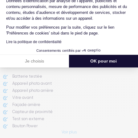
Quelle est la différence entre une carte
Données d'identification par analyse de l’appareil, publicités et
SIM et une eSIM ?
contenu personnalisés, mesure de performance des publicités et du
contenu, études d’audience et développement de services, stocker
Comment activer une eSIM ?
et/ou accéder à des informations sur un appareil.
Proposez-vous une assurance en cas de
Pour modifier vos préférences par la suite, cliquez sur le lien
casse due à des chocs ou à des chutes ?
'Préférences de cookies' situé dans le pied de page.
Lire la politique de confidentialité
Consentements certifiés par
Rapport de l'expert
Je choisis
OK pour moi
Batterie testée
Appareil photo avant
Appareil photo arrière ​
Vitre avant ​
Façade arrière
Capteur de proximité
Test son externe
Bouton Power
Voir plus
Prise Jack ou Lightening