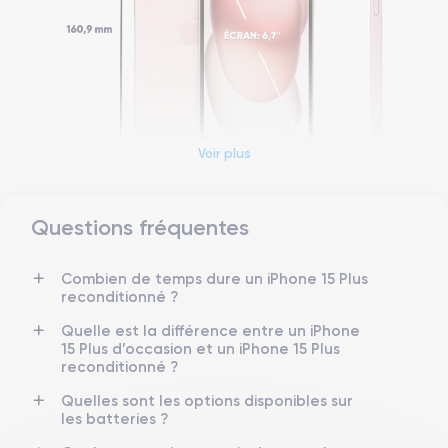
Voir plus
Questions fréquentes
Dimensions et poids iPhone 15
Combien de temps dure un iPhone 15 Plus
Date de sortie
Système exploitation
reconditionné ?
22/09/2023
iOS (iOS 26)
Quelle est la différence entre un iPhone
Dimensions
Poids
15 Plus d’occasion et un iPhone 15 Plus
160.9×77.8×7.8 mm
201 g
reconditionné ?
Quelles sont les options disponibles sur
Écran
Résolution écran
les batteries ?
OLED 6.7 pouces
2796 x 1290 pixels