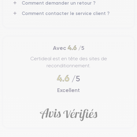
Comment demander un retour ?
consultez la
fiche technique de l'iPhone 15
.
Comment contacter le service client ?
Design de l'iPhone 15
iPhone 15
Explorons les caractéristiques physiques de l'
.
4.6
Avec
/5
Certideal est en tête des sites de
Prise en main de l'iPhone 15
reconditionnement.
iPhone 15
L'
a été conçu pour maximiser le confort et la facilité
4.6
d'utilisation grâce à ses proportions équilibrées et son design
/5
ergonomique. Sa structure facilite l'interaction avec toutes ses
fonctions de manière efficace et confortable. Avec des
Excellent
dimensions de 3.05 pouces (77.6 mm) de large, 6.33 pouces
(160.8 mm) de haut et seulement 0.31 pouces (7.85 mm)
d'épaisseur, le dispositif s'ajuste parfaitement à la main, offrant
un accès facile et efficace à tous les contrôles d'une seule
touche.