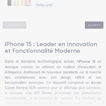
Parfait état
« précédent
suivant »
iPhone 15 : Leader en Innovation
et Fonctionnalité Moderne
iPhone 15
Dans le domaine technologique actuel,
l'
se
distingue comme un référent en matière d'innovation et
d'élégance, établissant de nouveaux standards sur le marché
des smartphones avec son design raffiné et ses
écran
fonctionnalités avancées. Ce dispositif comprend un
Super Retina XDR
optimisé pour un affichage plus lumineux,
A17 Bionic
le nouveau chip
promettant une performance
exceptionnelle, et un système de caméras Pro amélioré qui
redéfinit la capture d'images et de vidéos de haute qualité.