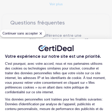
Voir plus
iPhone 15
L'
relève des défis importants tels que la durabilité et
la sécurité des informations personnelles. Apple a mis en
œuvre des technologies éco-efficaces et a considérablement
Questions fréquentes
renforcé les fonctionnalités de confidentialité et de sécurité
dans ce modèle, démontrant son engagement pour une
Continuer sans accepter
Quelle est la différence entre une
innovation responsable.
carte SIM et une eSIM dans l'iPhone 15
?
Présenté officiellement le 7 septembre 2023, et lancé en
Quelle est la différence entre acheter
Europe le 16 septembre 2023, l'iPhone 15 symbolise un
Votre expérience sur notre site est une priorité.
un iPhone 15 d'occasion et un iPhone 15
moment crucial dans l'évolution technologique d'Apple,
Plateforme de Gestion du Consentemen
reconditionné par CertiDeal ?
C'est pourquoi, avec votre accord, nous et nos partenaires utilisons
équilibrant l'excellence technique avec la responsabilité
des cookies ou technologies similaires pour stocker, consulter et
éthique.
Quelle est la durée de vie attendue
traiter des données personnelles telles que votre visite sur ce site
d'un iPhone 15 reconditionné ?
internet, les adresses IP et les identifiants de cookie. À tout moment,
iPhone 15
L'
excelle par une série de fonctionnalités avancées
vous pouvez retirer votre consentement en cliquant sur « Mes
Comment activer une eSIM sur l'iPhone
qui le positionnent au sommet du secteur technologique.
préférences cookies » ou en allant dans notre politique de
15 ?
confidentialité sur ce site internet.
Offrez-vous une assurance contre les
Capacité Photographique Pro :
Avec un système de
Axeptio consent
Vos données personnelles sont traitées pour les finalités suivantes:
dommages dus aux chocs ou chutes
caméras Pro incluant un nouveau capteur de 50MP et la
Données d'identification par analyse de l’appareil, publicités et
pour l'iPhone 15 ?
contenu personnalisés, mesure de performance des publicités et du
technologie ProRAW, l'iPhone 15 élève la capture d'images