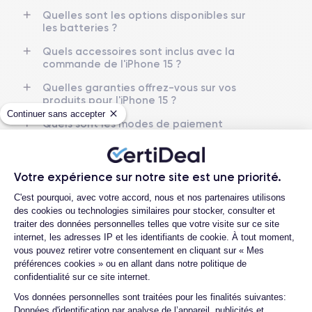
GPU 5 cœurs
Sub-6 GHz
Quelles sont les options disponibles sur
les batteries ?
Caméra
Caméra Frontale
48 Mpx
12 Mpx
Quels accessoires sont inclus avec la
commande de l'iPhone 15 ?
Résolution vidéo
Recharge rapide
Quelles garanties offrez-vous sur vos
4K - 3840 x 2160 px
Oui, 20W
produits pour l'iPhone 15 ?
Continuer sans accepter
Batterie
Type de SIM
Quels sont les modes de paiement
3349 mAh
eSIM
disponibles pour l'iPhone 15 ?
Est-il possible de payer l'iPhone 15 en
Réseau mobile
Débloqué
plusieurs fois ?
Votre expérience sur notre site est une priorité.
5G
Oui, tous opérateurs
Plateforme de Gestion du Consentemen
Quelle société utilisez-vous pour
C'est pourquoi, avec votre accord, nous et nos partenaires utilisons
Si vous souhaitez découvrir en détail les caractéristiques de ce
l’expédition ?
des cookies ou technologies similaires pour stocker, consulter et
smartphone, consulter la
fiche technique de l'iPhone 15.
traiter des données personnelles telles que votre visite sur ce site
Que se passe-t-il après avoir passé la
internet, les adresses IP et les identifiants de cookie. À tout moment,
commande ?
vous pouvez retirer votre consentement en cliquant sur « Mes
préférences cookies » ou en allant dans notre politique de
Quels sont les délais de livraison ?
confidentialité sur ce site internet.
Que se passe-t-il si je change d’avis
Axeptio consent
Vos données personnelles sont traitées pour les finalités suivantes:
après avoir acheté/reçu le produit ?
Données d'identification par analyse de l’appareil, publicités et