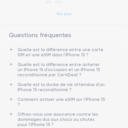
Voir plus
Dimensions et poids iPhone 15
Date de sortie
Système exploitation
Questions fréquentes
22/09/2023
iOS (iOS 26)
Quelle est la différence entre une carte
Dimensions
Poids
SIM et une eSIM dans l'iPhone 15 ?
147.6×71.6×7.8 mm
171 g
Quelle est la différence entre acheter
Écran
Résolution écran
un iPhone 15 d'occasion et un iPhone 15
OLED 6.1 pouces
2556 x 1179 pixels
reconditionné par CertiDeal ?
Quelle est la durée de vie attendue d'un
RAM
Memoire interne
iPhone 15 reconditionné ?
8 Go
128,256 ,512 Go
Comment activer une eSIM sur l'iPhone 15
?
Nom CPU
Nombre de cœurs
Puce A16 Bionic
5
Offrez-vous une assurance contre les
dommages dus aux chocs ou chutes
Nom GPU
Fréq. processeur
pour l'iPhone 15 ?