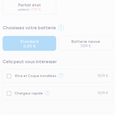
Parfait état
471,99 €
479,99 €
⭐ Premium
Choisissez votre batterie
?
● Écran : Pièce d'origine Apple. Qualité Impeccable.
● Batterie : usage intensif.
Standard
Batterie neuve
0,00 €
39,99 €
● Seuls 5% de nos téléphones ont un grade Premium.
Cela peut vous intéresser
18,99 €
?
Vitre et Coque installées
18,99 €
?
Chargeur rapide