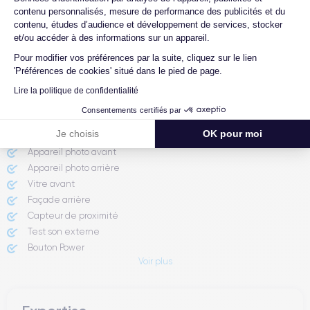
contenu personnalisés, mesure de performance des publicités et du
Comment demander un retour ?
contenu, études d’audience et développement de services, stocker
et/ou accéder à des informations sur un appareil.
Comment contacter le service client ?
Pour modifier vos préférences par la suite, cliquez sur le lien
'Préférences de cookies' situé dans le pied de page.
Lire la politique de confidentialité
Rapport de l'expert
Consentements certifiés par
Je choisis
OK pour moi
Batterie testée
Appareil photo avant
Appareil photo arrière ​
Vitre avant ​
Façade arrière
Capteur de proximité
Test son externe
Bouton Power
Voir plus
Prise Jack ou Lightening
Bouton Mute
Boutons volume