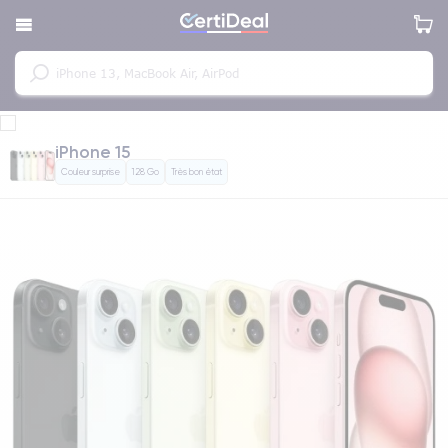
iPhone 15
Couleur surprise
128 Go
Très bon état