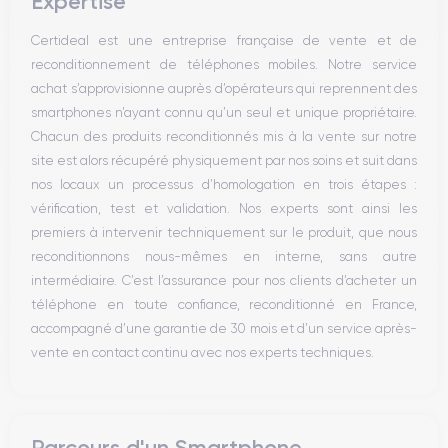
Expertise
Haut parleur
Microphone
Certideal est une entreprise française de vente et de
Bouton Home
reconditionnement de téléphones mobiles. Notre service
Bluetooth
achat s’approvisionne auprès d’opérateurs qui reprennent des
WiFi
smartphones n’ayant connu qu’un seul et unique propriétaire.
Réseau
Chacun des produits reconditionnés mis à la vente sur notre
Vibreur
site est alors récupéré physiquement par nos soins et suit dans
Prise USB
nos locaux un processus d’homologation en trois étapes :
vérification, test et validation. Nos experts sont ainsi les
premiers à intervenir techniquement sur le produit, que nous
reconditionnons nous-mêmes en interne, sans autre
intermédiaire. C’est l’assurance pour nos clients d’acheter un
téléphone en toute confiance, reconditionné en France,
accompagné d’une garantie de 30 mois et d’un service après-
vente en contact continu avec nos experts techniques.
Parcours d'un Smartphone