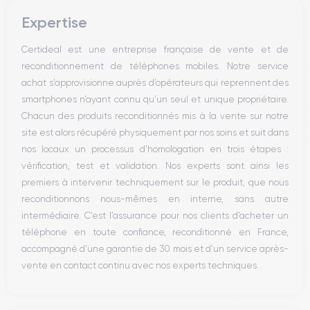
Boutons volume
Expertise
Haut parleur
Microphone
Certideal est une entreprise française de vente et de
Bouton Home
reconditionnement de téléphones mobiles. Notre service
Bluetooth
achat s’approvisionne auprès d’opérateurs qui reprennent des
WiFi
smartphones n’ayant connu qu’un seul et unique propriétaire.
Réseau
Chacun des produits reconditionnés mis à la vente sur notre
Vibreur
site est alors récupéré physiquement par nos soins et suit dans
Prise USB
nos locaux un processus d’homologation en trois étapes :
vérification, test et validation. Nos experts sont ainsi les
premiers à intervenir techniquement sur le produit, que nous
reconditionnons nous-mêmes en interne, sans autre
intermédiaire. C’est l’assurance pour nos clients d’acheter un
téléphone en toute confiance, reconditionné en France,
accompagné d’une garantie de 30 mois et d’un service après-
vente en contact continu avec nos experts techniques.