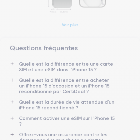
Voir plus
Dimensions et poids iPhone 15
Date de sortie
Système exploitation
Questions fréquentes
22/09/2023
iOS (iOS 26)
Quelle est la différence entre une carte
Dimensions
Poids
SIM et une eSIM dans l'iPhone 15 ?
147.6×71.6×7.8 mm
171 g
Quelle est la différence entre acheter
Écran
Résolution écran
un iPhone 15 d'occasion et un iPhone 15
OLED 6.1 pouces
2556 x 1179 pixels
reconditionné par CertiDeal ?
Quelle est la durée de vie attendue d'un
RAM
Memoire interne
iPhone 15 reconditionné ?
8 Go
128,256 ,512 Go
Comment activer une eSIM sur l'iPhone 15
?
Nom CPU
Nombre de cœurs
Puce A16 Bionic
5
Offrez-vous une assurance contre les