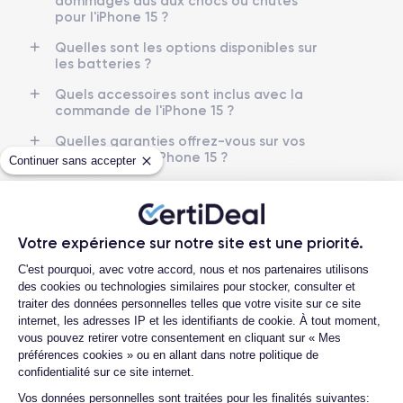
dommages dus aux chocs ou chutes
Nom GPU
Fréq. processeur
pour l'iPhone 15 ?
GPU 5 cœurs
Sub-6 GHz
Quelles sont les options disponibles sur
les batteries ?
Caméra
Caméra Frontale
48 Mpx
12 Mpx
Quels accessoires sont inclus avec la
commande de l'iPhone 15 ?
Résolution vidéo
Recharge rapide
Quelles garanties offrez-vous sur vos
4K - 3840 x 2160 px
Oui, 20W
produits pour l'iPhone 15 ?
Continuer sans accepter
Batterie
Type de SIM
Quels sont les modes de paiement
3349 mAh
eSIM
disponibles pour l'iPhone 15 ?
Est-il possible de payer l'iPhone 15 en
Réseau mobile
Débloqué
Votre expérience sur notre site est une priorité.
plusieurs fois ?
5G
Oui, tous opérateurs
Plateforme de Gestion du Consentemen
C'est pourquoi, avec votre accord, nous et nos partenaires utilisons
Quelle société utilisez-vous pour
des cookies ou technologies similaires pour stocker, consulter et
Si vous souhaitez découvrir en détail les caractéristiques de ce
l’expédition ?
traiter des données personnelles telles que votre visite sur ce site
smartphone, consulter la
fiche technique de l'iPhone 15.
internet, les adresses IP et les identifiants de cookie. À tout moment,
Que se passe-t-il après avoir passé la
vous pouvez retirer votre consentement en cliquant sur « Mes
commande ?
préférences cookies » ou en allant dans notre politique de
confidentialité sur ce site internet.
Quels sont les délais de livraison ?
Axeptio consent
Vos données personnelles sont traitées pour les finalités suivantes: