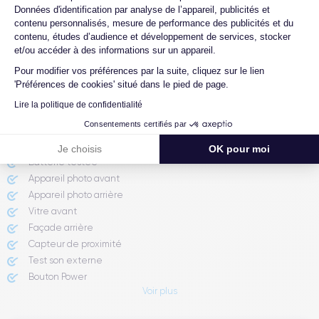
Que se passe-t-il si je change d’avis
Données d'identification par analyse de l’appareil, publicités et
après avoir acheté/reçu le produit ?
contenu personnalisés, mesure de performance des publicités et du
contenu, études d’audience et développement de services, stocker
Comment demander un retour ?
et/ou accéder à des informations sur un appareil.
Comment contacter le service client ?
Pour modifier vos préférences par la suite, cliquez sur le lien
'Préférences de cookies' situé dans le pied de page.
Lire la politique de confidentialité
Rapport de l'expert
Consentements certifiés par
Je choisis
OK pour moi
Batterie testée
Appareil photo avant
Appareil photo arrière ​
Vitre avant ​
Façade arrière
Capteur de proximité
Test son externe
Bouton Power
Voir plus
Prise Jack ou Lightening
Bouton Mute