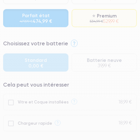
Parfait état
⭐ Premium
474,99 €
529,99 €
479,99 €
534,99 €
⭐ Premium
Choisissez votre batterie
?
● Écran : Pièce d'origine Apple. Qualité Impeccable.
● Batterie : usage intensif.
Standard
Batterie neuve
0,00 €
39,99 €
● Seuls 5% de nos téléphones ont un grade Premium.
Cela peut vous intéresser
18,99 €
?
Vitre et Coque installées
18,99 €
?
Chargeur rapide