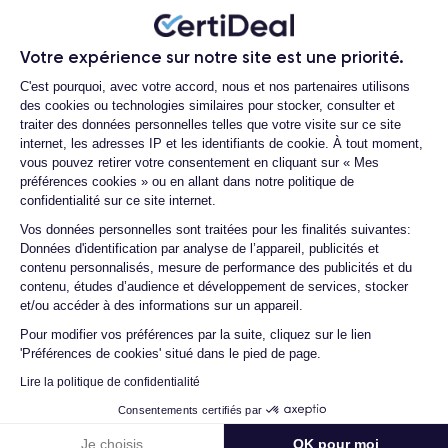
les batteries ?
Quels accessoires sont inclus avec la
commande ?
Votre expérience sur notre site est une priorité.
Plateforme de Gestion du Consentemen
Quelles garanties offrez-vous sur vos
C'est pourquoi, avec votre accord, nous et nos partenaires utilisons
produits ?
des cookies ou technologies similaires pour stocker, consulter et
traiter des données personnelles telles que votre visite sur ce site
Quels sont vos modes de paiement ?
internet, les adresses IP et les identifiants de cookie. À tout moment,
vous pouvez retirer votre consentement en cliquant sur « Mes
Est-il possible de payer l’iPhone 16 en
préférences cookies » ou en allant dans notre politique de
plusieurs fois ?
confidentialité sur ce site internet.
Que se passe-t-il après avoir passé
Axeptio consent
Vos données personnelles sont traitées pour les finalités suivantes:
commande ?
Données d'identification par analyse de l’appareil, publicités et
contenu personnalisés, mesure de performance des publicités et du
Quelle société utilisez-vous pour
contenu, études d’audience et développement de services, stocker
l'expédition ?
et/ou accéder à des informations sur un appareil.
Quels sont les délais de livraison ?
Pour modifier vos préférences par la suite, cliquez sur le lien
'Préférences de cookies' situé dans le pied de page.
Que se passe-t-il si je change d'avis
après avoir acheté/reçu le produit ?
Lire la politique de confidentialité
Consentements certifiés par
Comment demander un retour ?
Je choisis
OK pour moi