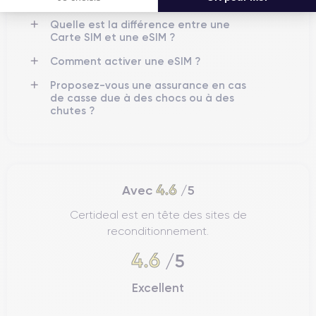
Comment contacter le service client ?
Quelle est la différence entre une
Carte SIM et une eSIM ?
Comment activer une eSIM ?
Proposez-vous une assurance en cas
de casse due à des chocs ou à des
chutes ?
4.6
Avec
/5
Certideal est en tête des sites de
reconditionnement.
4.6
/5
Excellent