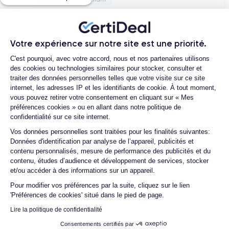
Votre expérience sur notre site est une priorité.
iPhone 16 128 Go Couleur surprise
eSIM
Plateforme de Gestion du Consentemen
604,99 €
C'est pourquoi, avec votre accord, nous et nos partenaires utilisons
619,99 €
des cookies ou technologies similaires pour stocker, consulter et
Correct
traiter des données personnelles telles que votre visite sur ce site
internet, les adresses IP et les identifiants de cookie. À tout moment,
vous pouvez retirer votre consentement en cliquant sur « Mes
préférences cookies » ou en allant dans notre politique de
confidentialité sur ce site internet.
iPhone 16 128 Go Outremer eSIM
Axeptio consent
Vos données personnelles sont traitées pour les finalités suivantes:
619,99 €
Données d'identification par analyse de l’appareil, publicités et
contenu personnalisés, mesure de performance des publicités et du
Correct
contenu, études d’audience et développement de services, stocker
et/ou accéder à des informations sur un appareil.
Pour modifier vos préférences par la suite, cliquez sur le lien
'Préférences de cookies' situé dans le pied de page.
iPhone 16 128 Go Rose eSIM
Lire la politique de confidentialité
619,99 €
Consentements certifiés par