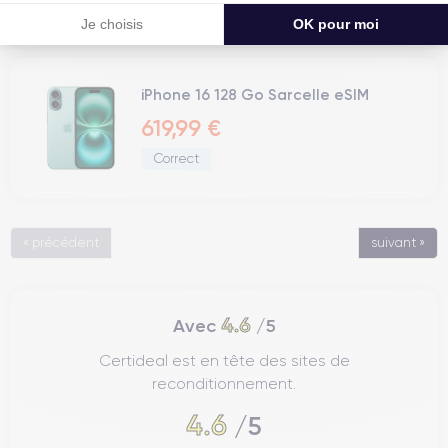
Correct
Je choisis
OK pour moi
iPhone 16 128 Go Sarcelle eSIM
619,99 €
Correct
« précédent
suivant »
4.6
Avec
/5
Certideal est en tête des sites de
reconditionnement.
4.6
/5