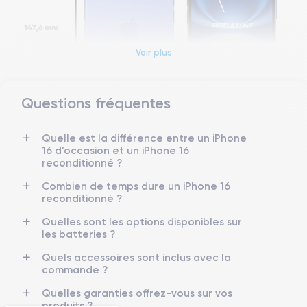
Voir plus
Questions fréquentes
Quelle est la différence entre un iPhone
16 d’occasion et un iPhone 16
reconditionné ?
Combien de temps dure un iPhone 16
reconditionné ?
Dimensions et poids de l’iPhone 16
Quelles sont les options disponibles sur
les batteries ?
Date de sortie
Système d’exploitation
20/09/2024
iOS (iOS 26)
Quels accessoires sont inclus avec la
commande ?
Dimensions
Poids
Quelles garanties offrez-vous sur vos
147,6×71,6×7,8 mm
170 g
produits ?