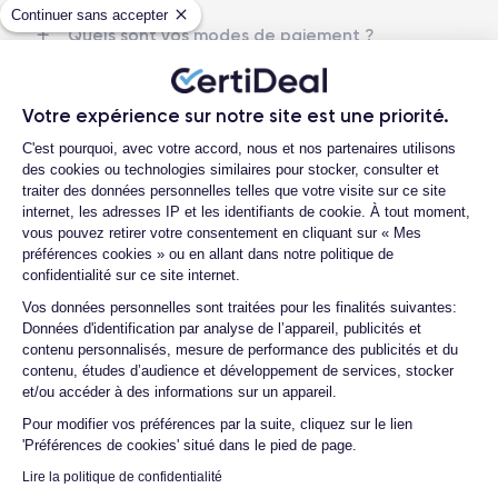
Continuer sans accepter
Écran
Résolution de l’écran
Quels sont vos modes de paiement ?
OLED 6,1 pouces
2556 x 1179 pixels
Est-il possible de payer l’iPhone 16 en
plusieurs fois ?
RAM
Stockage interne
Votre expérience sur notre site est une priorité.
8 Go
128, 256, 512 Go
Que se passe-t-il après avoir passé
Plateforme de Gestion du Consentemen
C'est pourquoi, avec votre accord, nous et nos partenaires utilisons
commande ?
des cookies ou technologies similaires pour stocker, consulter et
Nom du processeur
Nombre de cœurs
Quelle société utilisez-vous pour
traiter des données personnelles telles que votre visite sur ce site
Puce A18
6
l'expédition ?
internet, les adresses IP et les identifiants de cookie. À tout moment,
vous pouvez retirer votre consentement en cliquant sur « Mes
Nom du GPU
Fréquence du processeur
Quels sont les délais de livraison ?
préférences cookies » ou en allant dans notre politique de
GPU à 5 cœurs
Sub-6 GHz
confidentialité sur ce site internet.
Que se passe-t-il si je change d'avis
après avoir acheté/reçu le produit ?
Axeptio consent
Vos données personnelles sont traitées pour les finalités suivantes:
Appareil photo principal
Appareil photo frontal
Données d'identification par analyse de l’appareil, publicités et
48 MP (avec nouvelles lentilles
Comment demander un retour ?
12 MP
contenu personnalisés, mesure de performance des publicités et du
améliorées)
contenu, études d’audience et développement de services, stocker
Comment contacter le service client ?
et/ou accéder à des informations sur un appareil.
Résolution vidéo
Charge rapide
Quelle est la différence entre une Carte
4K - 3840 x 2160 px
Oui, 20W
Pour modifier vos préférences par la suite, cliquez sur le lien
SIM et une eSIM ?
'Préférences de cookies' situé dans le pied de page.
Batterie
Type de carte SIM
Comment activer une eSIM ?
Lire la politique de confidentialité
3561 mAh
eSIM