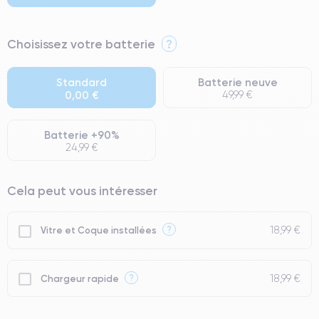
⭐ Premium
Choisissez votre batterie
?
● Écran : Pièce d'origine Apple. Qualité Impeccable.
● Batterie : usage intensif.
Standard
Batterie neuve
0,00 €
49,99 €
● Seuls 5% de nos téléphones ont un grade Premium.
Batterie +90%
24,99 €
Cela peut vous intéresser
18,99 €
?
Vitre et Coque installées
18,99 €
?
Chargeur rapide