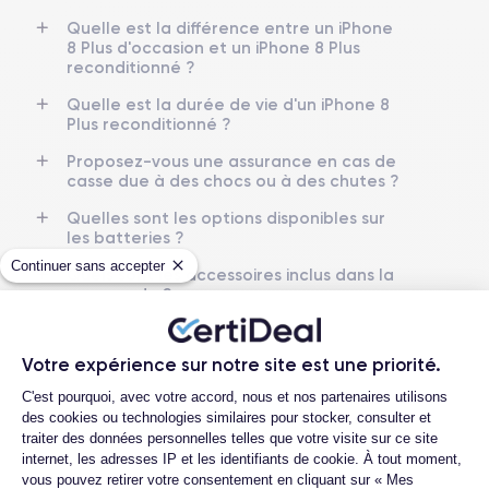
Quelle est la différence entre un iPhone
Date de sortie
Système exploit.
8 Plus d'occasion et un iPhone 8 Plus
12/09/2017
iOS (iOS 16)
reconditionné ?
Dimensions
Poids
Quelle est la durée de vie d'un iPhone 8
158.4×78.1×7.5 mm
202 g
Plus reconditionné ?
Proposez-vous une assurance en cas de
Écran
Résolution écran
casse due à des chocs ou à des chutes ?
IPS LCD 5.5 pouces
1920 x 1080 pixels
Quelles sont les options disponibles sur
les batteries ?
RAM
Mémoire interne
3 GO
64,128,256 GO
Continuer sans accepter
Quels sont les accessoires inclus dans la
commande ?
Nom de la puce
Nombre de cœurs
Apple A11 Bionic
6
Quelles garanties offrez-vous sur vos
produits ?
Votre expérience sur notre site est une priorité.
Nom GPU
Fréq. processeur
Plateforme de Gestion du Consentemen
Quels sont vos modes de paiement ?
Apple GPU (3-Core)
2.01 GHz
C'est pourquoi, avec votre accord, nous et nos partenaires utilisons
des cookies ou technologies similaires pour stocker, consulter et
Est-il possible de payer l'iPhone 8 Plus en
traiter des données personnelles telles que votre visite sur ce site
plusieurs fois ?
Caméra
Caméra Frontale
internet, les adresses IP et les identifiants de cookie. À tout moment,
12 MP
7 MP
Que se passe-t-il après avoir passé la
vous pouvez retirer votre consentement en cliquant sur « Mes