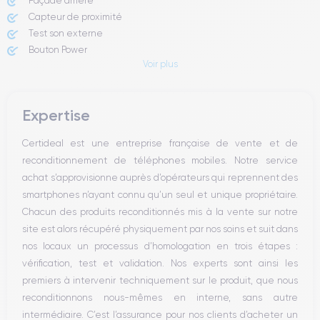
Façade arrière
Capteur de proximité
Test son externe
Bouton Power
Voir plus
Prise Jack ou Lightening
Bouton Mute
Boutons volume
Expertise
Haut parleur
Microphone
Certideal est une entreprise française de vente et de
Bouton Home
reconditionnement de téléphones mobiles. Notre service
Bluetooth
achat s’approvisionne auprès d’opérateurs qui reprennent des
WiFi
smartphones n’ayant connu qu’un seul et unique propriétaire.
Réseau
Chacun des produits reconditionnés mis à la vente sur notre
Vibreur
site est alors récupéré physiquement par nos soins et suit dans
Prise USB
nos locaux un processus d’homologation en trois étapes :
vérification, test et validation. Nos experts sont ainsi les
premiers à intervenir techniquement sur le produit, que nous
reconditionnons nous-mêmes en interne, sans autre
intermédiaire. C’est l’assurance pour nos clients d’acheter un