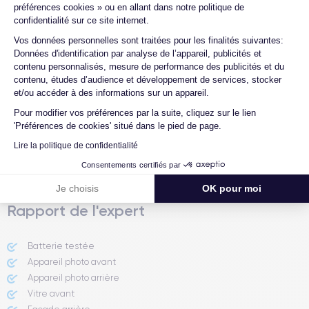
commande ?
préférences cookies » ou en allant dans notre politique de
Résolution vidéo
Recharge rapide
confidentialité sur ce site internet.
4K - 3840x2160px
Oui, minimum 18W
Quelle société utilisez-vous pour
Axeptio consent
Vos données personnelles sont traitées pour les finalités suivantes:
l'expédition ?
Données d'identification par analyse de l’appareil, publicités et
Batterie
Dual SIM
Quels sont les délais de livraison ?
contenu personnalisés, mesure de performance des publicités et du
2619 mAh
Non
contenu, études d’audience et développement de services, stocker
Que se passe-t-il si je change d'avis
et/ou accéder à des informations sur un appareil.
Réseau mobile
Débloqué
après avoir acheté/reçu le produit ?
Pour modifier vos préférences par la suite, cliquez sur le lien
LTE/4G
Oui, tous opérateurs
Comment demander un retour ?
'Préférences de cookies' situé dans le pied de page.
Pour découvrir toutes les caractéristiques de ce smartphone,
Lire la politique de confidentialité
Comment contacter le service client ?
consulter la
fiche technique de l'iPhone 8 Plus.
Consentements certifiés par
Je choisis
OK pour moi
Rapport de l'expert
Batterie testée
Appareil photo avant
Appareil photo arrière ​
Vitre avant ​