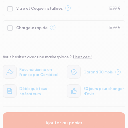
● Batterie : usage intensif.
18,99 €
?
Vitre et Coque installées
● Seuls 5% de nos téléphones ont un grade Premium.
18,99 €
?
Chargeur rapide
Vous hésitez avec une marketplace ?
Lisez ceci !
Reconditionné en
Garanti 30 mois
?
France par Certideal
Débloqué tous
30 jours pour changer
opérateurs
d'avis
Ajouter au panier