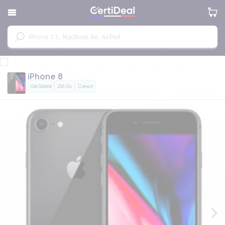
iPhone 8
Gris Sidéral
256 Go
Correct