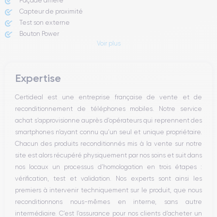
Façade arrière
Capteur de proximité
Test son externe
Bouton Power
Voir plus
Prise Jack ou Lightening
Bouton Mute
Boutons volume
Expertise
Haut parleur
Microphone
Certideal est une entreprise française de vente et de
Bouton Home
reconditionnement de téléphones mobiles. Notre service
Bluetooth
achat s’approvisionne auprès d’opérateurs qui reprennent des
WiFi
smartphones n’ayant connu qu’un seul et unique propriétaire.
Réseau
Chacun des produits reconditionnés mis à la vente sur notre
Vibreur
site est alors récupéré physiquement par nos soins et suit dans
Prise USB
nos locaux un processus d’homologation en trois étapes :
vérification, test et validation. Nos experts sont ainsi les
premiers à intervenir techniquement sur le produit, que nous
reconditionnons nous-mêmes en interne, sans autre
intermédiaire. C’est l’assurance pour nos clients d’acheter un