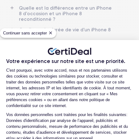
Quelle est la différence entre un iPhone
Date de sortie
Système exploit.
8 d'occasion et un iPhone 8
12/09/2017
iOS (iOS 16)
reconditionné ?
Dimensions
Poids
Quelle est la durée de vie d'un iPhone 8
Continuer sans accepter
138.4×67.3×7.3 mm
148 g
reconditionné ?
Proposez-vous une assurance en cas de
Écran
Résolution écran
casse due à des chocs ou à des chutes ?
IPS LCD 4.7 pouces
1334 x 750 pixels
Votre expérience sur notre site est une priorité.
Quelles sont les options disponibles sur
Plateforme de Gestion du Consentemen
les batteries ?
RAM
Mémoire interne
C'est pourquoi, avec votre accord, nous et nos partenaires utilisons
2 GO
64,128,256 GO
des cookies ou technologies similaires pour stocker, consulter et
Quels sont les accessoires inclus dans la
traiter des données personnelles telles que votre visite sur ce site
commande ?
Nom de la puce
Nombre de cœurs
internet, les adresses IP et les identifiants de cookie. À tout moment,
Apple A11 Bionic
6
Quelles garanties offrez-vous sur vos
vous pouvez retirer votre consentement en cliquant sur « Mes
produits ?
préférences cookies » ou en allant dans notre politique de
confidentialité sur ce site internet.
Nom GPU
Fréq. processeur
Quels sont vos modes de paiement ?
Apple GPU (3-Core)
2.06 GHz
Axeptio consent
Vos données personnelles sont traitées pour les finalités suivantes:
Est-il possible de payer l'iPhone 8 en
Données d'identification par analyse de l’appareil, publicités et
plusieurs fois ?
Caméra
Caméra Frontale
contenu personnalisés, mesure de performance des publicités et du
12 MP
7 MP
contenu, études d’audience et développement de services, stocker
Que se passe-t-il après avoir passé la
et/ou accéder à des informations sur un appareil.