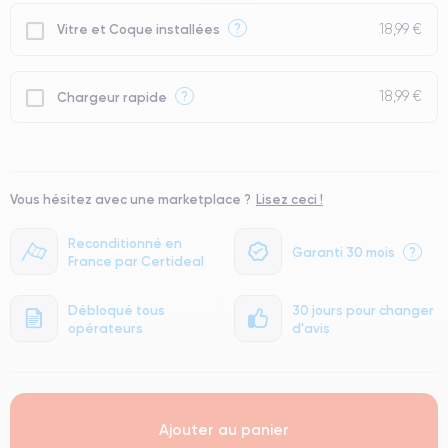
● Batterie : usage intensif.
18,99 €
?
Vitre et Coque installées
● Seuls 5% de nos téléphones ont un grade Premium.
18,99 €
?
Chargeur rapide
Vous hésitez avec une marketplace ?
Lisez ceci !
Reconditionné en
Garanti 30 mois
?
France par Certideal
Débloqué tous
30 jours pour changer
opérateurs
d'avis
Ajouter au panier