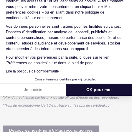
internet, les adresses IP et les identifiants de cookie. À tout moment,
vous pouvez retirer votre consentement en cliquant sur « Mes
Prix mis à jour chaque mois
préférences cookies » ou en allant dans notre politique de
confidentialité sur ce site internet.
iPhone 8 Plus
Axeptio consent
Vos données personnelles sont traitées pour les finalités suivantes:
iPhone 8 Plus Neuf*
Reconditionné
Données d'identification par analyse de l’appareil, publicités et
CertiDeal**
contenu personnalisés, mesure de performance des publicités et du
contenu, études d’audience et développement de services, stocker
64 Go
non disponible
190,99 €
et/ou accéder à des informations sur un appareil.
Pour modifier vos préférences par la suite, cliquez sur le lien
128
non disponible
non disponible
'Préférences de cookies' situé dans le pied de page.
Go
Lire la politique de confidentialité
256
Consentements certifiés par
non disponible
241,99 €
Go
Je choisis
OK pour moi
*Prix du neuf : basé sur les prix du site officiel d'Apple ou des revendeurs
**Prix du reconditionné CertiDeal : basé sur les prix de certideal.com
Découvrez nos iPhone 8 Plus reconditionnés