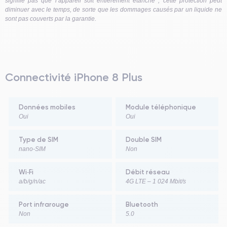
signifie pas que l’appareil soit entièrement étanche ; cette protection peut
diminuer avec le temps, de sorte que les dommages causés par un liquide ne
sont pas couverts par la garantie.
Connectivité iPhone 8 Plus
Données mobiles
Module téléphonique
Oui
Oui
Type de SIM
Double SIM
nano‑SIM
Non
Wi‑Fi
Débit réseau
a/b/g/n/ac
4G LTE – 1 024 Mbit/s
Port infrarouge
Bluetooth
Non
5.0