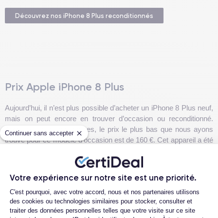
Découvrez nos iPhone 8 Plus reconditionnés
Prix Apple iPhone 8 Plus
Aujourd’hui, il n’est plus possible d’acheter un iPhone 8 Plus neuf,
mais on peut encore en trouver d’occasion ou reconditionné.
Après plusieurs recherches, le prix le plus bas que nous ayons
Continuer sans accepter
trouvé pour ce modèle d’occasion est de 160 €. Cet appareil a été
lancé en 2017 ; en l’achetant d’occasion, vous pourriez donc
tomber sur un exemplaire dont la batterie ou d’autres composants
sont particulièrement usés. C’est pourquoi l’option la plus
Votre expérience sur notre site est une priorité.
judicieuse est d’opter pour un appareil reconditionné CertiDeal à
Plateforme de Gestion du Consentemen
C'est pourquoi, avec votre accord, nous et nos partenaires utilisons
seulement 190 €, puisqu’il s’agit de smartphones
testés sur plus
des cookies ou technologies similaires pour stocker, consulter et
de 30 points de contrôle
, avec
21 jours de retour
et
24 mois
traiter des données personnelles telles que votre visite sur ce site
de garantie
.