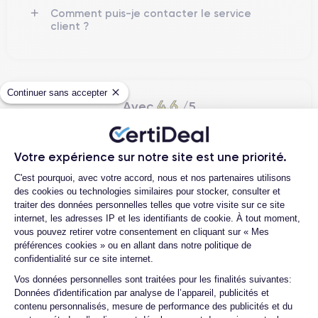
Comment puis-je contacter le service
client ?
Continuer sans accepter
4.6
Avec
/5
Certideal est en tête des sites de
reconditionnement.
Votre expérience sur notre site est une priorité.
Plateforme de Gestion du Consentemen
4.6
/5
C'est pourquoi, avec votre accord, nous et nos partenaires utilisons
des cookies ou technologies similaires pour stocker, consulter et
Excellent
traiter des données personnelles telles que votre visite sur ce site
internet, les adresses IP et les identifiants de cookie. À tout moment,
vous pouvez retirer votre consentement en cliquant sur « Mes
préférences cookies » ou en allant dans notre politique de
confidentialité sur ce site internet.
Axeptio consent
Vos données personnelles sont traitées pour les finalités suivantes:
Données d'identification par analyse de l’appareil, publicités et
contenu personnalisés, mesure de performance des publicités et du