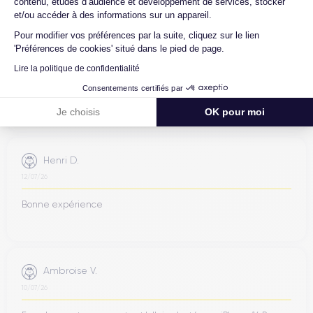
contenu, études d’audience et développement de services, stocker
et/ou accéder à des informations sur un appareil.
Jean-yves J.
Pour modifier vos préférences par la suite, cliquez sur le lien
'Préférences de cookies' situé dans le pied de page.
26/07/26
Lire la politique de confidentialité
Merci beaucoup à l’équipe, iPhone 15 pro max d’un état comme
Consentements certifiés par
neuf comme la batterie. Je suis très content de mon achat et
...
Je choisis
OK pour moi
Henri D.
12/07/26
Bonne expérience
Ambroise V.
10/07/26