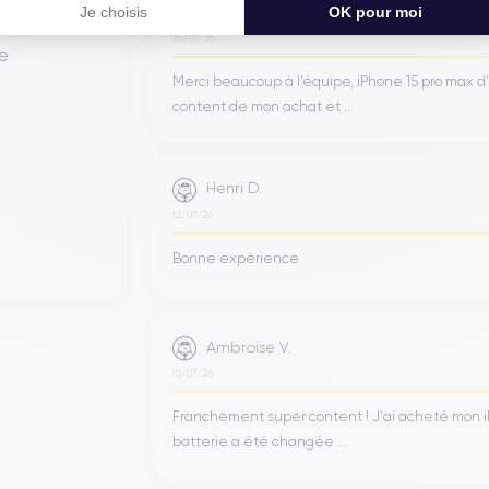
Jean-yves J.
Je choisis
OK pour moi
26/07/26
de
Merci beaucoup à l’équipe, iPhone 15 pro max d
content de mon achat et ...
Henri D.
12/07/26
Bonne expérience
Ambroise V.
10/07/26
Franchement super content ! J'ai acheté mon iPho
batterie a été changée ...