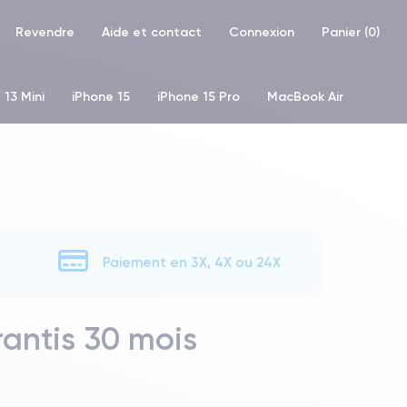
Revendre
Aide et contact
Connexion
Panier (
0
)
 13 Mini
iPhone 15
iPhone 15 Pro
MacBook Air
hone XR
iPhone SE 2 (2020)
iPhone X
iPhone XS
Paiement en 3X, 4X ou 24X
rantis 30 mois