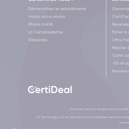
Démocratiser le reconditionné
Garanti
Visitez notre atelier
CertiDea
iPhone à 60€
Revende
La CertiAcadémie
Parler à 
Wikipedia
Offre Fr
Reprise 
Carte c
-5% étud
Nouveau 
Certideal est une marque de la société V
VC Technology, une société par actions simplifiée ayant son siè
commer