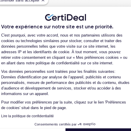
Continuer sans accepter
s produits ?
?
Votre expérience sur notre site est une priorité.
ro en plusieurs fois ?
Plateforme de Gestion du Consentement
C'est pourquoi, avec votre accord, nous et nos partenaires utilisons des
é la commande ?
cookies ou technologies similaires pour stocker, consulter et traiter des
données personnelles telles que votre visite sur ce site internet, les
expédition ?
adresses IP et les identifiants de cookie. À tout moment, vous pouvez
retirer votre consentement en cliquant sur « Mes préférences cookies » ou
en allant dans notre politique de confidentialité sur ce site internet.
s après avoir acheté/reçu le produit ?
Vos données personnelles sont traitées pour les finalités suivantes:
Axeptio consent
Données d'identification par analyse de l’appareil, publicités et contenu
personnalisés, mesure de performance des publicités et du contenu, études
e client ?
d’audience et développement de services, stocker et/ou accéder à des
informations sur un appareil.
Pour modifier vos préférences par la suite, cliquez sur le lien 'Préférences
de cookies' situé dans le pied de page.
Lire la politique de confidentialité
Consentements certifiés par