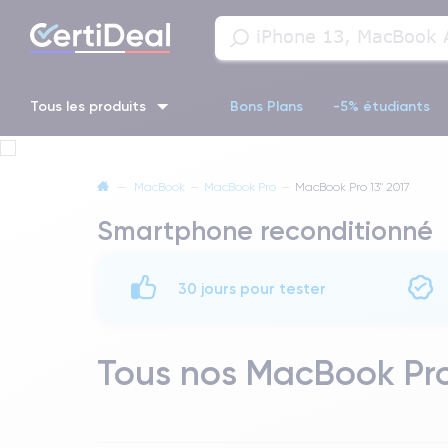
Tous les produits
Bons Plans
-5% étudiants
iPhone 16
iPhone 14 Pro
iPhone 13 Pro
iPhone 13 Pr
—
MacBook
—
MacBook Pro
—
MacBook Pro 13" 2017
Smartphone reconditionné
iPhone 11 Pro
iPhone 14 pro
30 jours pour tester
Tous nos MacBook Pro 