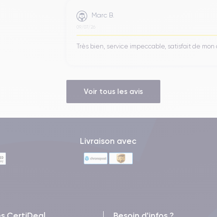
Marc B.
09/07/26
Très bien, service impeccable, satisfait de mo
Voir tous les avis
Livraison avec
es CertiDeal
Besoin d'infos ?