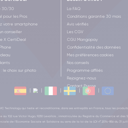
e 30/30
La FAQ
l pour les Pros
Conditions garantie 30 mois
z votre smartphone
Avis vérifiés
un conseiller
Les CGV
ee X CertiDeal
CGU Mangopay
iPhone
Confidentialité des données
adeau
Mes préférences cookies
iants
Nos conseils
: le choix sur photo
Programme affiliés
Rejoignez-nous
Contact Presse
C Technology qui teste et reconditionne, dans ses entrepôts en France, tous les produit
ge au 102 rue Victor Hugo, 9230 Levallois , immatriculée au Registre du Commerce et des S
ciale de l’Economie Sociale et Solidaire au sens de la loi de la LOI n° 2014-856 du 31 juill