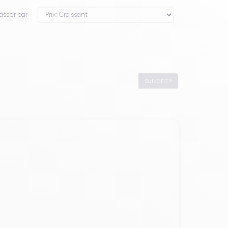
asser par
suivant »