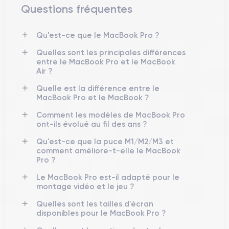
Questions fréquentes
Équipé de composants hautes performances, comme la puce
M1 Pro et M1 Max dans les modèles les plus récents, le
Qu'est-ce que le MacBook Pro ?
MacBook Pro
garantit une performance rapide et fluide,
même dans les tâches les plus exigeantes. De plus, son
Quelles sont les principales différences
design élégant et robuste, associé à son écran Retina, en fait
entre le MacBook Pro et le MacBook
Air ?
une machine parfaite pour le travail professionnel dans
n'importe quel environnement. Le MacBook Pro est un outil de
Quelle est la différence entre le
travail qui combine puissance brute avec la capacité de fournir
MacBook Pro et le MacBook ?
une expérience utilisateur sans compromis.
Comment les modèles de MacBook Pro
ont-ils évolué au fil des ans ?
Qu'est-ce que la puce M1/M2/M3 et
Le Lancement du MacBook Pro
comment améliore-t-elle le MacBook
Pro ?
MacBook Pro
Le
a été lancé en 2006 comme successeur du
Le MacBook Pro est-il adapté pour le
PowerBook G4, introduisant des processeurs Intel et
montage vidéo et le jeu ?
marquant une nouvelle ère dans les ordinateurs portables
d'Apple. Depuis lors, il a connu diverses mises à jour et
Quelles sont les tailles d'écran
disponibles pour le MacBook Pro ?
écran Retina
innovations, telles que l'inclusion de l'
et de la
Touch Bar
, qui ont amélioré à la fois la fonctionnalité et