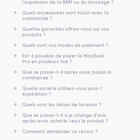
l'expansion de la RAM ou du stockage ?
Quels accessoires sont inclus avec la
commande ?
Caractéristiques Physiques du
MacBook Pro
Quelles garanties offrez-vous sur vos
produits ?
Utilisation du MacBook Pro
Quels sont vos modes de paiement ?
MacBook Pro
Malgré sa puissance, le
reste relativement
Est-il possible de payer le MacBook
léger et facile à transporter. Avec un poids d'environ 1,4 kg
Pro en plusieurs fois ?
pour le modèle de 14 pouces et 2 kg pour le modèle de 16
Que se passe-t-il après avoir passé la
pouces, il est étonnamment maniable pour un portable offrant
commande ?
une telle performance. La répartition du poids et le design
ergonomique garantissent qu'il est confortable à utiliser tant
Quelle société utilisez-vous pour l’
expédition ?
sur un bureau qu'en déplacement, offrant une expérience de
travail fluide dans n'importe quelle situation.
Quels sont les délais de livraison ?
Que se passe-t-il si je change d'avis
après avoir acheté/reçu le produit ?
Finition du MacBook Pro
MacBook Pro
Le
Comment demander un retour ?
dispose d'une finition unibody en aluminium,
qui lui confère une durabilité exceptionnelle et une sensation