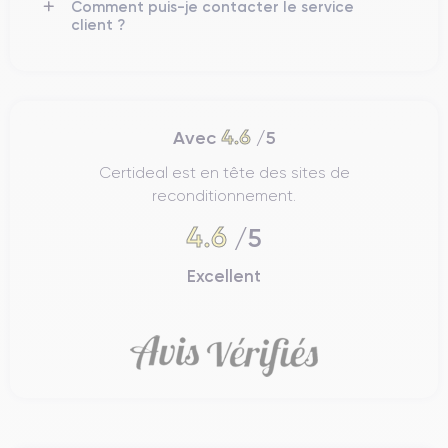
Comment puis-je contacter le service
premium au toucher. Disponible dans les couleurs classiques
client ?
d'Apple telles que l'espace gris et l'argent, le MacBook Pro
combine élégance et fonctionnalité. Le design minimaliste
reste une marque de fabrique des produits Apple, avec des
lignes épurées et un aspect professionnel, tandis que le
châssis en aluminium offre une excellente résistance à l'usage
4.6
Avec
/5
quotidien.
Certideal est en tête des sites de
reconditionnement.
Connectivité du MacBook Pro
4.6
/5
Contrairement à d'autres modèles d'Apple qui ont réduit le
MacBook Pro
nombre de ports, le
offre une connectivité
Excellent
étendue. Il comprend plusieurs ports Thunderbolt 4, un port
HDMI et un lecteur de cartes SDXC, ce qui en fait un outil
polyvalent pour les professionnels qui ont besoin de connecter
plusieurs périphériques externes. De plus, sa compatibilité
avec le Wi-Fi 6 et le Bluetooth 5.0 garantit une connexion
rapide et stable, tant sur les réseaux que pour les accessoires
sans fil.