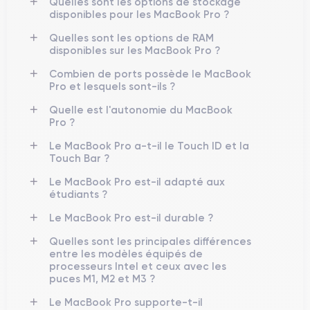
Quelles sont les options de stockage
l'expérience utilisateur. En 2021, Apple a révolutionné à
disponibles pour les MacBook Pro ?
M1 Pro
M1 Max
nouveau le marché avec les puces
et
, portant
Quelles sont les options de RAM
la performance du MacBook Pro à des niveaux jamais vus
disponibles sur les MacBook Pro ?
auparavant, notamment dans les applications nécessitant un
traitement intensif.
Combien de ports possède le MacBook
Pro et lesquels sont-ils ?
Pour plus d'informations sur les différentes versions du
Quelle est l'autonomie du MacBook
MacBook Pro, visitez nos catégories spécifiques :
Pro ?
Le MacBook Pro a-t-il le Touch ID et la
Touch Bar ?
MacBook Pro
Modèles de
Le MacBook Pro est-il adapté aux
MacBook Pro 13" (2012)
étudiants ?
MacBook Pro 13" (2013)
Le MacBook Pro est-il durable ?
MacBook Pro 13" (2015)
Quelles sont les principales différences
MacBook Pro 13" (2017)
entre les modèles équipés de
processeurs Intel et ceux avec les
MacBook Pro 13" (2020)
puces M1, M2 et M3 ?
MacBook Pro 16" (2019)
Le MacBook Pro supporte-t-il
MacBook Pro 13" (2022)