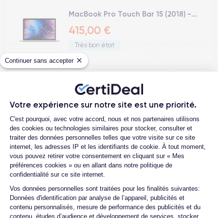
MacBook Pro Touch Bar 15 (2018) -...
415,00 €
Très bon état
Continuer sans accepter
MacBook Pro Touch Bar 15 (2018) -...
415,00 €
Votre expérience sur notre site est une priorité.
Plateforme de Gestion du Consentemen
Correct
C'est pourquoi, avec votre accord, nous et nos partenaires utilisons
des cookies ou technologies similaires pour stocker, consulter et
traiter des données personnelles telles que votre visite sur ce site
internet, les adresses IP et les identifiants de cookie. À tout moment,
vous pouvez retirer votre consentement en cliquant sur « Mes
MacBook Pro Touch Bar 15 (2018) -...
préférences cookies » ou en allant dans notre politique de
confidentialité sur ce site internet.
415,00 €
Axeptio consent
Vos données personnelles sont traitées pour les finalités suivantes:
Correct
Données d'identification par analyse de l’appareil, publicités et
contenu personnalisés, mesure de performance des publicités et du
contenu, études d’audience et développement de services, stocker