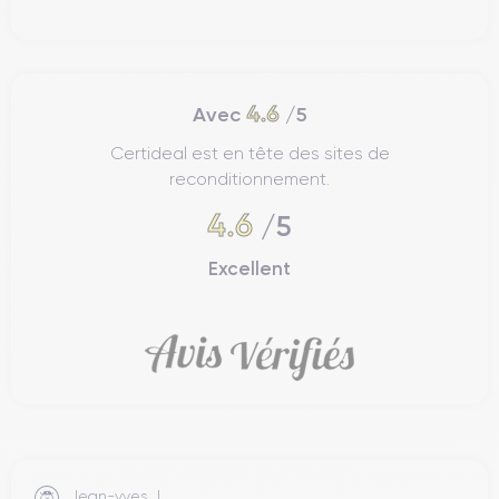
interagissez avec le monde numérique. Avec des vitesses de
téléchargement ultra-rapides et une latence minimale, l'iPhone
15 Pro vous permet de télécharger des fichiers volumineux en
un instant.
4.6
Avec
/5
Le Wi-Fi 6E intégré offre une connectivité sans fil encore plus
Certideal est en tête des sites de
rapide et stable. La connectivité Bluetooth avancée vous
permet de connecter facilement des écouteurs, des haut-
reconditionnement.
parleurs, des accessoires et d'autres appareils compatibles.
4.6
/5
Excellent
Caractéristiques techniques de l’iPhone
15 Pro
Performances de l’iPhone 15 Pro
Découvrez une puissance inégalée avec l'iPhone 15 Pro. Doté
A17
du dernier processeur
, cet appareil offre des
performances exceptionnelles
qui repoussent les limites
de ce qu'un smartphone peut accomplir. La gestion intelligente
Jean-yves J.