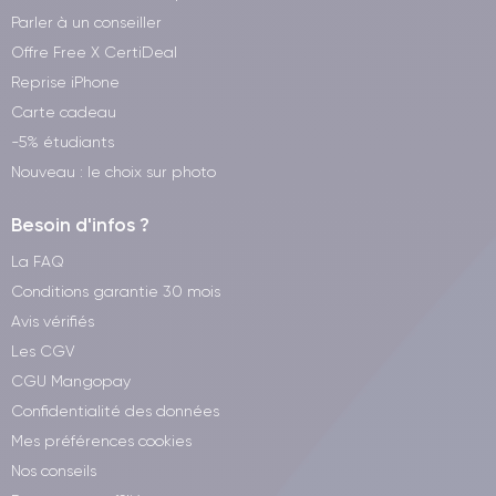
adaptateur compatible, la charge MagSafe offre une flexibilité
Parler à un conseiller
maximale pour recharger l'appareil.
Offre Free X CertiDeal
Reprise iPhone
L'efficacité énergétique de l'iPhone 15 Pro est également
Carte cadeau
renforcée par le dernier système d'exploitation iOS, qui
-5% étudiants
optimise la consommation de batterie en arrière-plan.
Nouveau : le choix sur photo
Besoin d'infos ?
Prix de l’iPhone 15 Pro
La FAQ
Lors de sa sortie, les prix de l’iPhone 15 Pro étaient de
1229€
Conditions garantie 30 mois
pour 128 Go,
1359€
pour 256 Go,
1609€
pour 512 Go et
1859€
Avis vérifiés
pour 1 To.
Les CGV
CGU Mangopay
Pourquoi acheter un iPhone 15 Pro remis
Confidentialité des données
à neuf par CertiDeal ?
Mes préférences cookies
Nos conseils
iPhone 15 Pro
Découvrez les bénéfices d'un
reconditionné