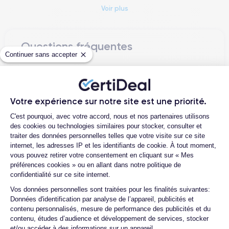
Voir plus
5G
Avec la technologie
améliorée, l'iPhone 15 assure une
connectivité ultra-rapide, tandis que son système de caméra
quadruple révolutionnaire, avec des capteurs améliorés qui
Questions fréquentes
capturent des détails incroyables même dans les conditions
Continuer sans accepter
de lumière les plus faibles.
Quelle est la différence entre un
iPhone 15 Pro d’occasion et un iPhone
Avec une capacité de stockage maximale disponible allant
15 Pro reconditionné ?
jusqu'à
1 To
et une robuste construction en céramique et acier
Votre expérience sur notre site est une priorité.
inoxydable, cet appareil est non seulement puissant mais
Combien de temps dure un iPhone 15
Plateforme de Gestion du Consentemen
C'est pourquoi, avec votre accord, nous et nos partenaires utilisons
Pro reconditionné ?
aussi élégamment durable.
des cookies ou technologies similaires pour stocker, consulter et
Quelles sont les options disponibles sur
traiter des données personnelles telles que votre visite sur ce site
Pour plus de détails sur les spécifications, consultez la
fiche
les batteries ?
internet, les adresses IP et les identifiants de cookie. À tout moment,
technique de l'iPhone 15 Pro
.
vous pouvez retirer votre consentement en cliquant sur « Mes
Quels accessoires sont inclus avec la
préférences cookies » ou en allant dans notre politique de
commande ?
confidentialité sur ce site internet.
Quelles garanties offrez-vous sur vos
Axeptio consent
Vos données personnelles sont traitées pour les finalités suivantes:
Design de l’iPhone 15 Pro
produits ?
Données d'identification par analyse de l’appareil, publicités et
contenu personnalisés, mesure de performance des publicités et du
Quels sont vos moyens de paiement ?
Dès le premier contact, l'iPhone 15 Pro impressionne par son
contenu, études d’audience et développement de services, stocker
design raffiné et son ergonomie pensée pour l'utilisateur.
et/ou accéder à des informations sur un appareil.