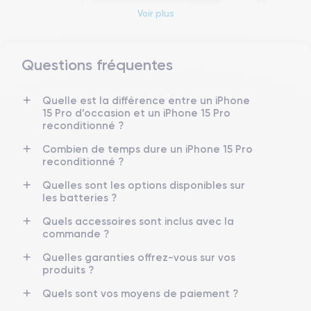
Voir plus
Questions fréquentes
Dimensions et poids iPhone 15 Pro
Quelle est la différence entre un iPhone
15 Pro d’occasion et un iPhone 15 Pro
Date de sortie
Système exploitation
reconditionné ?
22/09/2023
iOS (iOS 26)
Combien de temps dure un iPhone 15 Pro
reconditionné ?
Dimensions
Poids
146.6×70.6×8.25 mm
187 g
Quelles sont les options disponibles sur
les batteries ?
Écran
Résolution écran
OLED 6.1 pouces
2556 x 1179 pixels
Quels accessoires sont inclus avec la
commande ?
RAM
Mémoire interne
Quelles garanties offrez-vous sur vos
8 Go
128,256 ,512, 1000 Go
produits ?
Quels sont vos moyens de paiement ?
Nom CPU
Nombre de cœurs
Puce A17 Bionic
6