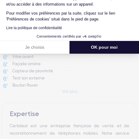
et/ou accéder à des informations sur un appareil.
Pour modifier vos préférences par la suite, cliquez sur le lien
Rapport de l'expert
'Préférences de cookies' situé dans le pied de page.
Lire la politique de confidentialité
Batterie testée
Consentements certifiés par
Appareil photo avant
Je choisis
OK pour moi
Appareil photo arrière ​
Vitre avant ​
Façade arrière
Capteur de proximité
Test son externe
Bouton Power
Voir plus
Prise Jack ou Lightening
Bouton Mute
Boutons volume
Expertise
Haut parleur
Microphone
Certideal est une entreprise française de vente et de
Bouton Home
reconditionnement de téléphones mobiles. Notre service
Bluetooth