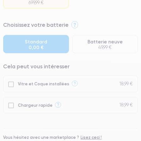
699,99 €
⭐ Premium
Choisissez votre batterie
?
● Écran : Pièce d'origine Apple. Qualité Impeccable.
● Batterie : usage intensif.
Standard
Batterie neuve
0,00 €
49,99 €
● Seuls 5% de nos téléphones ont un grade Premium.
Cela peut vous intéresser
18,99 €
?
Vitre et Coque installées
18,99 €
?
Chargeur rapide
Vous hésitez avec une marketplace ?
Lisez ceci !