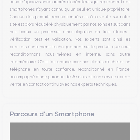
achat s’approvisionne auprès d’opérateurs qui reprennent des
WiFi
smartphones n’ayant connu qu’un seul et unique propriétaire.
Réseau
Chacun des produits reconditionnés mis à la vente sur notre
Vibreur
site est alors récupéré physiquement par nos soins et suit dans
Prise USB
nos locaux un processus d’homologation en trois étapes :
vérification, test et validation. Nos experts sont ainsi les
premiers à intervenir techniquement sur le produit, que nous
reconditionnons nous-mêmes en interne, sans autre
intermédiaire. C’est l’assurance pour nos clients d’acheter un
téléphone en toute confiance, reconditionné en France,
accompagné d’une garantie de 30 mois et d’un service après-
vente en contact continu avec nos experts techniques.
Parcours d'un Smartphone