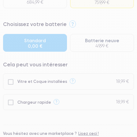
684,99 €
759,99 €
⭐ Premium
Choisissez votre batterie
?
● Écran : Pièce d'origine Apple. Qualité Impeccable.
● Batterie : usage intensif.
Standard
Batterie neuve
0,00 €
49,99 €
● Seuls 5% de nos téléphones ont un grade Premium.
Cela peut vous intéresser
18,99 €
?
Vitre et Coque installées
18,99 €
?
Chargeur rapide
Vous hésitez avec une marketplace ?
Lisez ceci !