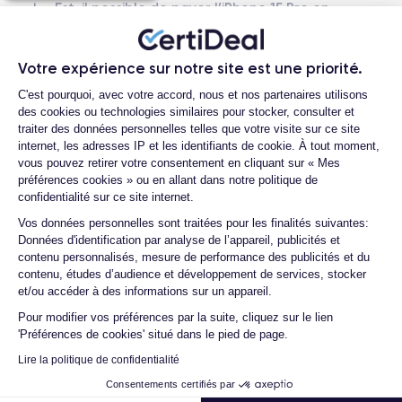
Est-il possible de payer l’iPhone 15 Pro en
plusieurs fois ?
Nom GPU
Fréq. processeur
GPU 6 cœurs
3.78 GHz
Que se passe-t-il après avoir passé la
Votre expérience sur notre site est une priorité.
commande ?
Plateforme de Gestion du Consentemen
Caméra
Caméra Frontale
C'est pourquoi, avec votre accord, nous et nos partenaires utilisons
Quelle société utilisez-vous pour
48 Mpx
12 Mpx
des cookies ou technologies similaires pour stocker, consulter et
l'expédition ?
traiter des données personnelles telles que votre visite sur ce site
internet, les adresses IP et les identifiants de cookie. À tout moment,
Quels sont les délais de livraison ?
Résolution vidéo
Recharge rapide
vous pouvez retirer votre consentement en cliquant sur « Mes
4K - 3840 x 2160 px
Oui, 20W
Que se passe-t-il si je change d'avis
préférences cookies » ou en allant dans notre politique de
après avoir acheté/reçu le produit ?
confidentialité sur ce site internet.
Batterie
Type de SIM
Axeptio consent
3274 mAh
eSIM
Vos données personnelles sont traitées pour les finalités suivantes:
Comment demander un retour ?
Données d'identification par analyse de l’appareil, publicités et
Comment contacter le service client ?
contenu personnalisés, mesure de performance des publicités et du
Réseau mobile
Débloqué
contenu, études d’audience et développement de services, stocker
5G
Oui, tous opérateurs
Quelle est la différence entre une carte
et/ou accéder à des informations sur un appareil.
SIM et une eSIM ?
Pour modifier vos préférences par la suite, cliquez sur le lien
Comment activer une eSIM ?
'Préférences de cookies' situé dans le pied de page.
Lire la politique de confidentialité
Proposez-vous une assurance en cas de
casse due à des chocs ou à des chutes ?
Consentements certifiés par