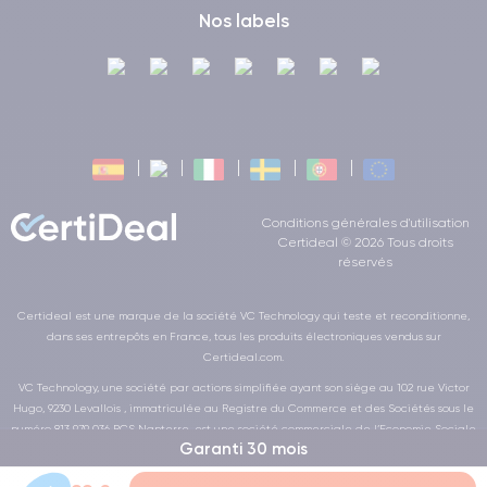
Nos labels
Conditions générales d'utilisation
Certideal © 2026 Tous droits
réservés
Certideal est une marque de la société VC Technology qui teste et reconditionne,
dans ses entrepôts en France, tous les produits électroniques vendus sur
Certideal.com.
VC Technology, une société par actions simplifiée ayant son siège au 102 rue Victor
Hugo, 9230 Levallois , immatriculée au Registre du Commerce et des Sociétés sous le
numéro 813 979 036 RCS Nanterre, est une société commerciale de l’Economie Sociale
Garanti 30 mois
et Solidaire au sens de la loi de la LOI n° 2014-856 du 31 juillet 2014