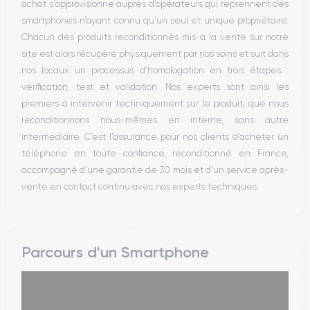
achat s’approvisionne auprès d’opérateurs qui reprennent des
WiFi
smartphones n’ayant connu qu’un seul et unique propriétaire.
Réseau
Chacun des produits reconditionnés mis à la vente sur notre
Vibreur
site est alors récupéré physiquement par nos soins et suit dans
Prise USB
nos locaux un processus d’homologation en trois étapes :
vérification, test et validation. Nos experts sont ainsi les
premiers à intervenir techniquement sur le produit, que nous
reconditionnons nous-mêmes en interne, sans autre
intermédiaire. C’est l’assurance pour nos clients d’acheter un
téléphone en toute confiance, reconditionné en France,
accompagné d’une garantie de 30 mois et d’un service après-
vente en contact continu avec nos experts techniques.
Parcours d'un Smartphone