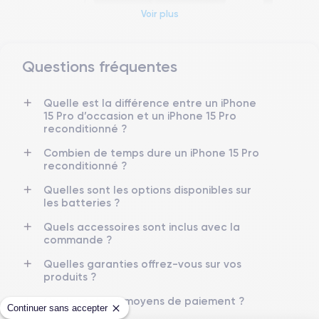
Voir plus
Questions fréquentes
Dimensions et poids iPhone 15 Pro
Quelle est la différence entre un iPhone
15 Pro d’occasion et un iPhone 15 Pro
Date de sortie
Système exploitation
reconditionné ?
22/09/2023
iOS (iOS 26)
Combien de temps dure un iPhone 15 Pro
reconditionné ?
Dimensions
Poids
146.6×70.6×8.25 mm
187 g
Quelles sont les options disponibles sur
les batteries ?
Écran
Résolution écran
OLED 6.1 pouces
2556 x 1179 pixels
Quels accessoires sont inclus avec la
commande ?
RAM
Mémoire interne
Quelles garanties offrez-vous sur vos
8 Go
128,256 ,512, 1000 Go
produits ?
Quels sont vos moyens de paiement ?
Nom CPU
Nombre de cœurs
Continuer sans accepter
Puce A17 Bionic
6