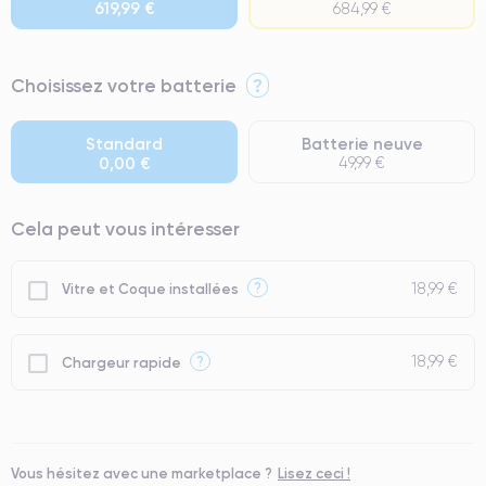
619,99 €
684,99 €
⭐ Premium
Choisissez votre batterie
?
● Écran : Pièce d'origine Apple. Qualité Impeccable.
● Batterie : usage intensif.
Standard
Batterie neuve
0,00 €
49,99 €
● Seuls 5% de nos téléphones ont un grade Premium.
Cela peut vous intéresser
18,99 €
?
Vitre et Coque installées
18,99 €
?
Chargeur rapide
Vous hésitez avec une marketplace ?
Lisez ceci !