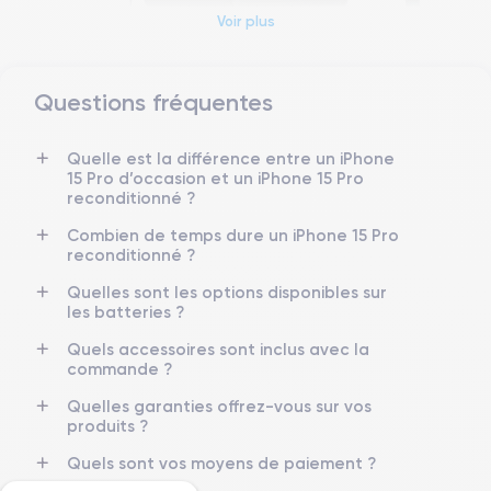
Voir plus
Questions fréquentes
Dimensions et poids iPhone 15 Pro
Quelle est la différence entre un iPhone
15 Pro d’occasion et un iPhone 15 Pro
Date de sortie
Système exploitation
reconditionné ?
22/09/2023
iOS (iOS 26)
Combien de temps dure un iPhone 15 Pro
reconditionné ?
Dimensions
Poids
146.6×70.6×8.25 mm
187 g
Quelles sont les options disponibles sur
les batteries ?
Écran
Résolution écran
OLED 6.1 pouces
2556 x 1179 pixels
Quels accessoires sont inclus avec la
commande ?
RAM
Mémoire interne
Quelles garanties offrez-vous sur vos
8 Go
128,256 ,512, 1000 Go
produits ?
Quels sont vos moyens de paiement ?
Nom CPU
Nombre de cœurs
Puce A17 Bionic
6