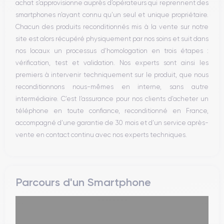
achat s’approvisionne auprès d’opérateurs qui reprennent des
WiFi
smartphones n’ayant connu qu’un seul et unique propriétaire.
Réseau
Chacun des produits reconditionnés mis à la vente sur notre
Vibreur
site est alors récupéré physiquement par nos soins et suit dans
Prise USB
nos locaux un processus d’homologation en trois étapes :
vérification, test et validation. Nos experts sont ainsi les
premiers à intervenir techniquement sur le produit, que nous
reconditionnons nous-mêmes en interne, sans autre
intermédiaire. C’est l’assurance pour nos clients d’acheter un
téléphone en toute confiance, reconditionné en France,
accompagné d’une garantie de 30 mois et d’un service après-
vente en contact continu avec nos experts techniques.
Parcours d'un Smartphone