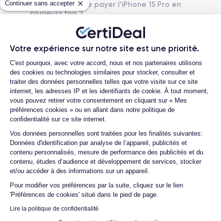
Continuer sans accepter
Est-il possible de payer l’iPhone 15 Pro en
plusieurs fois ?
Nom GPU
Fréq. processeur
GPU 6 cœurs
3.78 GHz
Que se passe-t-il après avoir passé la
commande ?
Votre expérience sur notre site est une priorité.
Caméra
Caméra Frontale
Quelle société utilisez-vous pour
Plateforme de Gestion du Consentemen
48 Mpx
12 Mpx
C'est pourquoi, avec votre accord, nous et nos partenaires utilisons
l'expédition ?
des cookies ou technologies similaires pour stocker, consulter et
Quels sont les délais de livraison ?
Résolution vidéo
Recharge rapide
traiter des données personnelles telles que votre visite sur ce site
4K - 3840 x 2160 px
Oui, 20W
internet, les adresses IP et les identifiants de cookie. À tout moment,
Que se passe-t-il si je change d'avis
vous pouvez retirer votre consentement en cliquant sur « Mes
après avoir acheté/reçu le produit ?
préférences cookies » ou en allant dans notre politique de
Batterie
Type de SIM
confidentialité sur ce site internet.
3274 mAh
eSIM
Comment demander un retour ?
Axeptio consent
Vos données personnelles sont traitées pour les finalités suivantes:
Comment contacter le service client ?
Données d'identification par analyse de l’appareil, publicités et
Réseau mobile
Débloqué
contenu personnalisés, mesure de performance des publicités et du
5G
Oui, tous opérateurs
Quelle est la différence entre une carte
contenu, études d’audience et développement de services, stocker
SIM et une eSIM ?
et/ou accéder à des informations sur un appareil.
Comment activer une eSIM ?
Pour modifier vos préférences par la suite, cliquez sur le lien
'Préférences de cookies' situé dans le pied de page.
Proposez-vous une assurance en cas de
casse due à des chocs ou à des chutes ?
Lire la politique de confidentialité