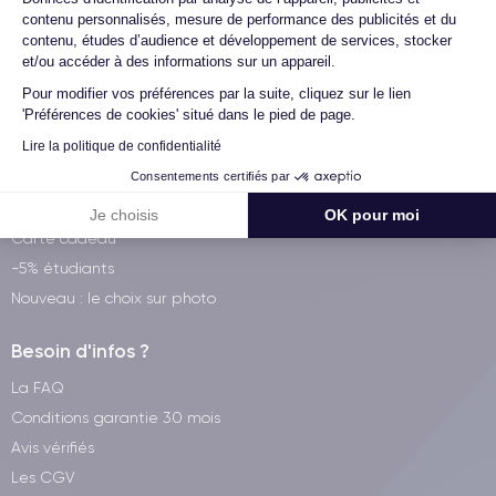
contenu personnalisés, mesure de performance des publicités et du
Services CertiDeal
contenu, études d’audience et développement de services, stocker
Garantie 30/30
et/ou accéder à des informations sur un appareil.
CertiDeal pour les Pros
Pour modifier vos préférences par la suite, cliquez sur le lien
'Préférences de cookies' situé dans le pied de page.
Revendez votre smartphone
Lire la politique de confidentialité
Parler à un conseiller
Offre Free X CertiDeal
Consentements certifiés par
Reprise iPhone
Je choisis
OK pour moi
Carte cadeau
-5% étudiants
Nouveau : le choix sur photo
Besoin d'infos ?
La FAQ
Conditions garantie 30 mois
Avis vérifiés
Les CGV