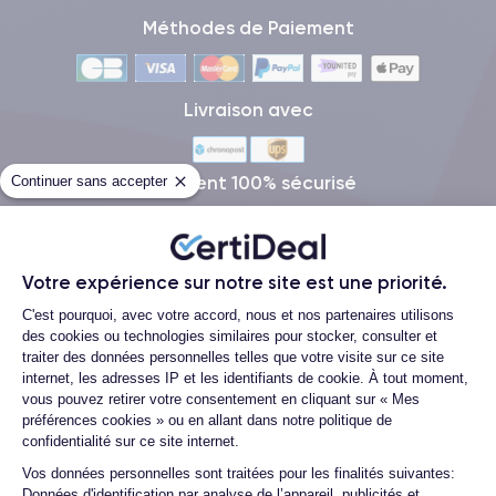
Méthodes de Paiement
Livraison avec
Paiement 100% sécurisé
Continuer sans accepter
Votre expérience sur notre site est une priorité.
Plateforme de Gestion du Consentemen
Qui sommes-nous ?
C'est pourquoi, avec votre accord, nous et nos partenaires utilisons
des cookies ou technologies similaires pour stocker, consulter et
Démocratiser le reconditionné
traiter des données personnelles telles que votre visite sur ce site
Visitez notre atelier
internet, les adresses IP et les identifiants de cookie. À tout moment,
vous pouvez retirer votre consentement en cliquant sur « Mes
iPhone à 60€
préférences cookies » ou en allant dans notre politique de
La CertiAcadémie
confidentialité sur ce site internet.
Wikipedia
Axeptio consent
Vos données personnelles sont traitées pour les finalités suivantes:
Données d'identification par analyse de l’appareil, publicités et