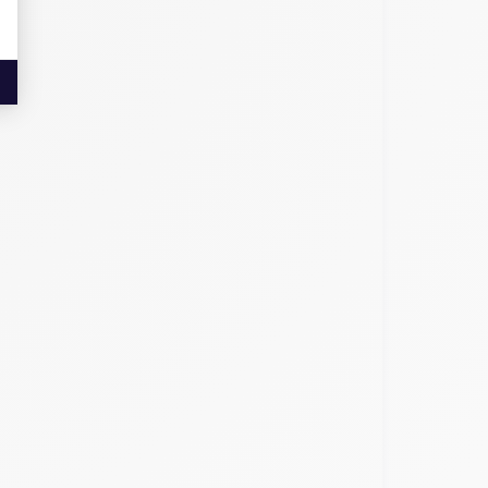
aractéristiques similaires, plusieurs différences
an de 5,8 pouces. L'écran de l'iPhone 11 Pro offre
oto.
 un objectif grand angle et un objectif ultra grand
if ultra grand angle et un téléobjectif.
e l'iPhone 11 Pro a une coque en acier inoxydable
e.
r jusqu'à 18 heures de lecture vidéo.
t des fonctionnalités avancées. Mais regardons de