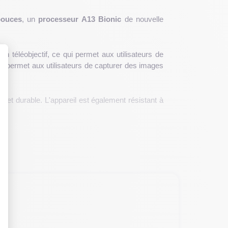
pouces
, un
processeur A13 Bionic
de nouvelle
un téléobjectif, ce qui permet aux utilisateurs de
ro permet aux utilisateurs de capturer des images
 : Personnalisez vos Options
de et durable. L'appareil est également résistant à
écurité, la charge rapide et une
batterie longue
 et capacités de stockage pour répondre aux besoins
 11 Pro.