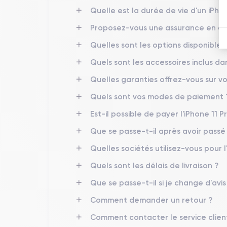
L'iPhone 11 et l'iPhone 11 Pro sont des smartphones
Quelle est la durée de vie d'un iPho
notables les distinguent.
Proposez-vous une assurance en cas
La première différence est la
taille de l'écran
. L'iP
Quelles sont les options disponibles 
des couleurs plus vives et des noirs plus profonds q
Quels sont les accessoires inclus d
La deuxième différence concerne
l'appareil photo
.
Quelles garanties offrez-vous sur vo
angle. L'iPhone 11 Pro, quant à lui, possède un triple
Quels sont vos modes de paiement 
Les matériaux de la coque
constitue une autre dif
Est-il possible de payer l'iPhone 11 Pr
et en verre. L'iPhone 11 Pro est plus résistant aux 
Que se passe-t-il après avoir pass
Enfin, la
batterie
de l'iPhone 11 peut tenir jusqu'à 17
Quelles sociétés utilisez-vous pour l
Quels sont les délais de livraison ?
Caractéristiques physiques de l'i
Que se passe-t-il si je change d'avi
iPhone 11 Pro
Comment demander un retour ?
L'
est un excellent appareil haut de 
plus près ses caractéristiques.
Comment contacter le service clien