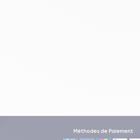
Connectivité de l'iPhone 11 Pro
L'iPhone 11 Pro est un smartphone avancé doté d'une
rapide et une expérience de navigation fluide. En 
connexion encore plus rapides et une meilleure effic
L'iPhone 11 Pro prend également en charge le
Blue
haut-parleurs et d'autres smartphones. En outre, l'
paiement mobile tels qu'Apple Pay.
Une autre fonction de connectivité importante de l'i
appareils de se connecter à l'internet par l'interm
connexion Wi-Fi n'est pas disponible.
Caractéristiques techniques de l'
Voici les caractéristiques techniques complètes de l'
Méthodes de Paiement
Performances de l'iPhone 11 Pro