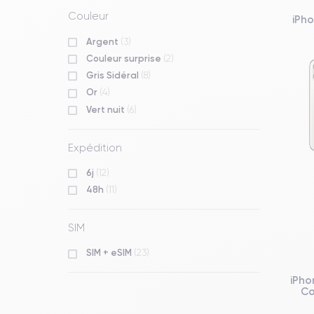
Couleur
iPho
Argent
(3)
Couleur surprise
(2)
Gris Sidéral
(8)
Or
(4)
Vert nuit
(6)
Expédition
6j
(12)
48h
(11)
SIM
SIM + eSIM
(23)
iPho
Co