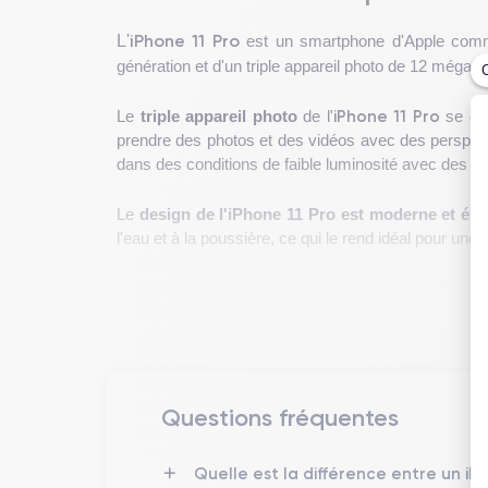
iPhone 11 Pro
L'
est un smartphone d'Apple comme
génération et d'un triple appareil photo de 12 mégap
iPhone 11 Pro
Le
triple appareil photo
de l'
se com
prendre des photos et des vidéos avec des perspecti
dans des conditions de faible luminosité avec des ré
Le
design de l'iPhone 11 Pro est moderne et élé
l'eau et à la poussière, ce qui le rend idéal pour une
iP
Les autres caractéristiques exceptionnelles de l'
durée
qui offre jusqu'à 18 heures d'utilisation cont
de chaque utilisateur.
Pour découvrir plus en détail les caractéristiques 
Questions fréquentes
Différence entre l'iPhone 11 Pro et l'iPhon
Quelle est la différence entre un iP