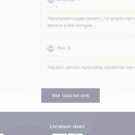
10/07/26
 connectivité rapide et fiable. L'appareil prend en charge les résea
outre, le téléphone prend en charge le Wi-Fi 6, la dernière générat
Franchement super content ! J'ai acheté mon iPho
acité énergétique.
batterie a été changée ...
tooth 5.0
, qui permet une connectivité sans fil rapide et sécurisée a
appareil est équipé de la technologie NFC, qui permet le transfert de
Marc B.
09/07/26
Phone 11 Pro est la possibilité de partager l'internet via la connex
Très bien, service impeccable, satisfait de mo
édiaire du téléphone. Cette fonction, connue sous le nom de
Hotsp
Voir tous les avis
iPhone 11 Pro
iPhone 11 Pro
.
Livraison avec