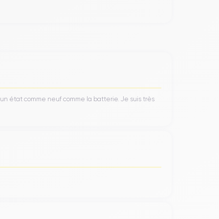
 Le téléphone a des dimensions de 144 x 71,4 x 8,1
n
design robuste et élégant
et ses fonctionnalités
de longues périodes.
’un état comme neuf comme la batterie. Je suis très
rre et d'acier inoxydable
, ce qui le rend robuste
 bords de l'appareil, ce qui lui confère une allure
 des apps.