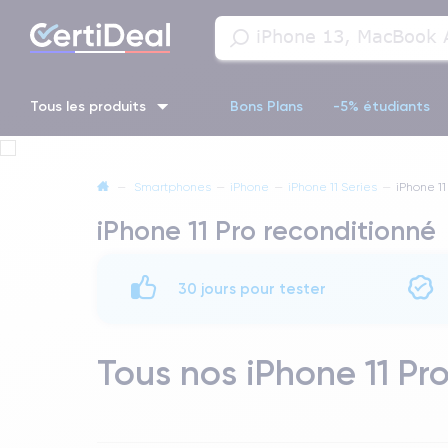
Tous les produits
Bons Plans
-5% étudiants
iPhone 16
iPhone 14 Pro
iPhone 13 Pro
iPhone 13 Pr
—
Smartphones
—
iPhone
—
iPhone 11 Series
—
iPhone 11
iPhone 11 Pro reconditionné
iPhone 11 Pro
iPhone 14 pro
30 jours pour tester
Tous nos iPhone 11 Pr