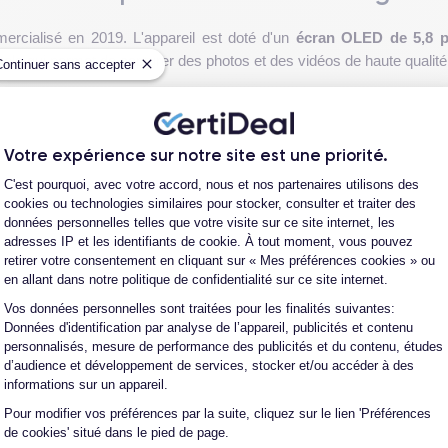
rcialisé en 2019. L'appareil est doté d'un
écran OLED de 5,8 
ixels qui permet de capturer des photos et des vidéos de haute qualité
Continuer sans accepter
pose d'un objectif grand angle, d'un objectif ultra grand angle et d'
ves et des effets différents. En outre, le mode nuit de l'iPhone 11 P
sultats impressionnants.
Votre expérience sur notre site est une priorité.
Plateforme de Gestion du Consentement
C'est pourquoi, avec votre accord, nous et nos partenaires utilisons des
gant
, avec un boîtier en verre et en acier inoxydable qui le rend soli
cookies ou technologies similaires pour stocker, consulter et traiter des
 utilisation dans n'importe quel environnement.
données personnelles telles que votre visite sur ce site internet, les
adresses IP et les identifiants de cookie. À tout moment, vous pouvez
retirer votre consentement en cliquant sur « Mes préférences cookies » ou
hone 11 Pro
sont Face ID pour déverrouiller le téléphone en toute s
Voir plus
en allant dans notre politique de confidentialité sur ce site internet.
inue. En outre, l'iPhone 11 Pro est disponible en différentes couleurs
Vos données personnelles sont traitées pour les finalités suivantes:
Axeptio consent
Données d'identification par analyse de l’appareil, publicités et contenu
personnalisés, mesure de performance des publicités et du contenu, études
de ce smartphone, vous pouvez consulter la
fiche technique de l'iPhone
d’audience et développement de services, stocker et/ou accéder à des
informations sur un appareil.
Pour modifier vos préférences par la suite, cliquez sur le lien 'Préférences
e 11
hone 11 Pro d'occasion et un iPhone 11 Pro reconditionné ?
de cookies' situé dans le pied de page.