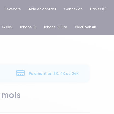
Revendre
Aide et contact
Connexion
Panier (
0
)
 13 Mini
iPhone 15
iPhone 15 Pro
MacBook Air
hone XR
iPhone SE 2 (2020)
iPhone X
iPhone XS
Paiement en 3X, 4X ou 24X
 mois