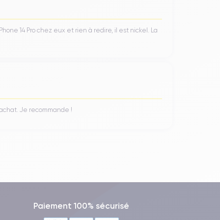
ux
4G LTE
, ce qui permet une connexion Internet
ion de technologie
Wi-Fi 6
, offre des vitesses de
ne 14 Pro chez eux et rien à redire, il est nickel. La
vec d'autres appareils tels que des écouteurs, des
 données sans fil et l'utilisation de services de
ion mobile de l'appareil, ce qui permet à d'autres
n achat. Je recommande !
ot
personnel, est particulièrement utile lorsqu'une
Paiement 100% sécurisé