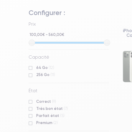
Configurer :
Prix
iPho
100,00€ - 560,00€
Co
Capacité
64 Go
(12)
256 Go
(11)
État
Correct
(9)
Très bon état
(7)
Parfait état
(5)
Premium
(2)