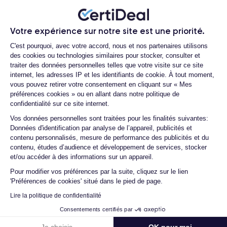
Certideal est en tête des sites de
Écran
reconditionnement.
Votre expérience sur notre site est une priorité.
Dynamic AMOLED 2X
6,1"
L’écran
de
affiche une résolution
Plateforme de Gestion du Consentemen
4.6
/5
2340 × 1080 px
de
, une luminosité maximale de 1 300 nits et
C'est pourquoi, avec votre accord, nous et nos partenaires utilisons
des cookies ou technologies similaires pour stocker, consulter et
un taux de rafraîchissement adaptatif de 48 à 120 Hz, offrant
Excellent
traiter des données personnelles telles que votre visite sur ce site
des couleurs vives et des animations fluides.
internet, les adresses IP et les identifiants de cookie. À tout moment,
vous pouvez retirer votre consentement en cliquant sur « Mes
Audio
préférences cookies » ou en allant dans notre politique de
confidentialité sur ce site internet.
Les haut-parleurs stéréo optimisés par AKG et compatibles
Axeptio consent
Vos données personnelles sont traitées pour les finalités suivantes:
Dolby Atmos
offrent un son clair et immersif pour les vidéos
Données d'identification par analyse de l’appareil, publicités et
et la musique.
contenu personnalisés, mesure de performance des publicités et du
contenu, études d’audience et développement de services, stocker
et/ou accéder à des informations sur un appareil.
Appareil photo
Jean-yves J.
Pour modifier vos préférences par la suite, cliquez sur le lien
50
Le triple module arrière comprend un capteur principal de
'Préférences de cookies' situé dans le pied de page.
26/07/26
MP
12 MP
10 MP
, un ultra grand-angle de
et un téléobjectif de
Lire la politique de confidentialité
Merci beaucoup à l’équipe, iPhone 15 pro max d’un état comme
10 MP
avec zoom optique 3×. La caméra frontale de
assure
Consentements certifiés par
neuf comme la batterie. Je suis très content de mon achat et
des selfies nets et des appels vidéo de haute qualité.
...
Je choisis
OK pour moi