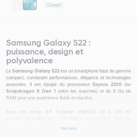
Correct
Samsung Galaxy S22 :
puissance, design et
polyvalence
Samsung Galaxy S22
Le
est un smartphone haut de gamme
compact, combinant performances, élégance et technologies
Exynos 2200
avancées. Il est équipé du processeur
(ou
Snapdragon 8 Gen 1
selon les marchés) et de 8 Go de
RAM pour une expérience fluide et réactive.
6,1"
Avec son écran
Dynamic AMOLED 2X à 120 Hz
3 700 mAh
adaptatif, sa batterie de
et ses fonctions premium
comme le capteur d’empreintes ultrasonique et la résistance à
Voir plus
l’eau IP68, le Galaxy S22 est idéal pour ceux qui recherchent