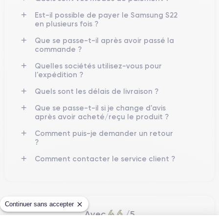
Disponible en plusieurs coloris (Phantom Black, Phantom
White, Green, Pink Gold), le Galaxy S22 bénéficie d’une
Est-il possible de payer le Samsung S22
en plusieurs fois ?
IP68
certification
contre l’eau et la poussière. Les matériaux
premium assurent durabilité et confort.
Que se passe-t-il après avoir passé la
commande ?
Connectivité
Quelles sociétés utilisez-vous pour
l'expédition ?
5G
Wi-Fi 6E
Bluetooth 5.2
NFC
Compatible
,
,
et
, le Galaxy
S22 offre une connectivité rapide et fiable. Il prend également
Quels sont les délais de livraison ?
Samsung Pay
en charge
pour les paiements sans contact.
Que se passe-t-il si je change d'avis
après avoir acheté/reçu le produit ?
Comment puis-je demander un retour
Performances et fonctionnalités
?
Puissance
Comment contacter le service client ?
Exynos 2200
Snapdragon 8 Gen 1
Propulsé par l’
ou le
et
8 Go de RAM
épaulé par
, le Galaxy S22 est performant pour
le multitâche, les jeux et les applications exigeantes. Le
Continuer sans accepter
128 Go
256 Go
stockage interne est disponible en
ou
.
4.6
Avec
/5