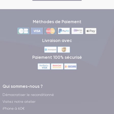
smartphone contribue à réduire les déchets électroniques et
favorise l’économie circulaire.
Garantie 24 mois
21 jours de rétractation
et
pour tester
Méthodes de Paiement
le produit en toute sérénité.
Chaque Galaxy S22 reconditionné est testé sur plus de 30
Livraison avec
points de contrôle pour garantir un fonctionnement optimal.
Paiement 100% sécurisé
Qui sommes-nous ?
Démocratiser le reconditionné
Visitez notre atelier
iPhone à 60€