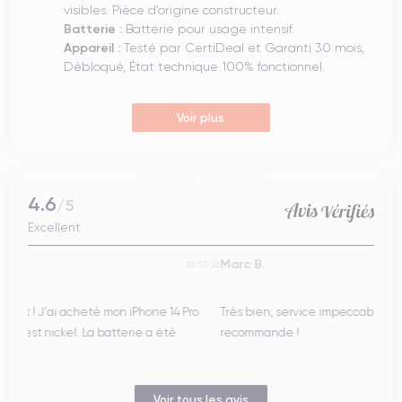
visibles. Pièce d’origine constructeur.
Batterie :
Batterie pour usage intensif.
Appareil :
Testé par CertiDeal et Garanti 30 mois,
Débloqué, État technique 100% fonctionnel.
Voir plus
4.6
/5
Excellent
Marc B.
Jean
0/07/26
09/07/26
ro
Très bien, service impeccable, satisfait de mon achat. Je
Merc
recommande !
neuf 
Voir tous les avis