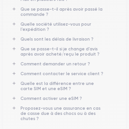
Prise en main de l'iPhone 15 Pro Max
Que se passe-t-il après avoir passé la
iPhone 15 Pro Max
L'
commande ?
offre une expérience de prise en main
optimale, grâce à ses dimensions, poids et design
Quelle société utilisez-vous pour
ergonomique conçus pour maximiser le confort et la
l'expédition ?
maniabilité.
Quels sont les délais de livraison ?
Avec une largeur de 3.07 pouces (78.1 mm), une hauteur de
Que se passe-t-il si je change d'avis
6.33 pouces (160.8 mm) et une épaisseur de seulement 0.30
après avoir acheté/reçu le produit ?
pouces (7.7 mm), l'appareil s'adapte parfaitement à la main de
Comment demander un retour ?
l'utilisateur, facilitant l'accès à toutes les fonctions d'un simple
geste.
Comment contacter le service client ?
Quelle est la différence entre une
Avec un poids de 8.46 onces (240 grammes)
, l'iPhone 15
carte SIM et une eSIM ?
Pro Max est étonnamment léger, contribuant à une sensation
de non-encombrement et de facilité de transport. Le design
Comment activer une eSIM ?
ergonomique est encore amélioré par les bords plats, qui non
Proposez-vous une assurance en cas
seulement offrent un aspect moderne et distinctif.
de casse due à des chocs ou à des
chutes ?