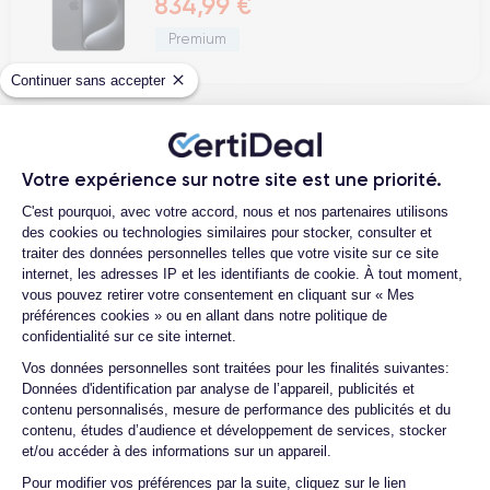
834,99 €
Premium
Continuer sans accepter
iPhone 15 Pro Max : Une
Votre expérience sur notre site est une priorité.
Innovation et Technologie de
Plateforme de Gestion du Consentemen
C'est pourquoi, avec votre accord, nous et nos partenaires utilisons
Pointe
des cookies ou technologies similaires pour stocker, consulter et
traiter des données personnelles telles que votre visite sur ce site
internet, les adresses IP et les identifiants de cookie. À tout moment,
iPhone 15
Dans le paysage technologique contemporain
, l'
vous pouvez retirer votre consentement en cliquant sur « Mes
Pro Max
se dresse comme un phare d'innovation et de
préférences cookies » ou en allant dans notre politique de
raffinement, réaffirmant l'engagement d'Apple à redéfinir les
confidentialité sur ce site internet.
limites de la communication mobile. L'
iPhone 15 Pro Max
se
Axeptio consent
Vos données personnelles sont traitées pour les finalités suivantes:
distingue par son design élégant et ses caractéristiques
Données d'identification par analyse de l’appareil, publicités et
écran Super Retina XDR
innovantes, incluant un
plus
contenu personnalisés, mesure de performance des publicités et du
A16 Bionic
lumineux et immersif, le nouveau processeur
qui
contenu, études d’audience et développement de services, stocker
et/ou accéder à des informations sur un appareil.
garantit une performance exceptionnelle, et un système de
caméra avancé qui élève la photographie mobile à de
Voir plus
Pour modifier vos préférences par la suite, cliquez sur le lien