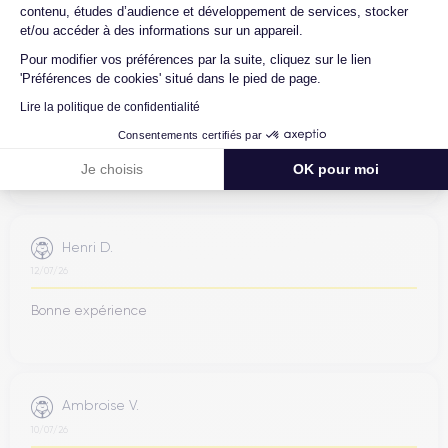
contenu, études d’audience et développement de services, stocker
et/ou accéder à des informations sur un appareil.
Pour modifier vos préférences par la suite, cliquez sur le lien
Jean-yves J.
'Préférences de cookies' situé dans le pied de page.
26/07/26
Lire la politique de confidentialité
Merci beaucoup à l’équipe, iPhone 15 pro max d’un état comme
Consentements certifiés par
neuf comme la batterie. Je suis très content de mon achat et
Je choisis
OK pour moi
...
Henri D.
12/07/26
Bonne expérience
Ambroise V.
10/07/26