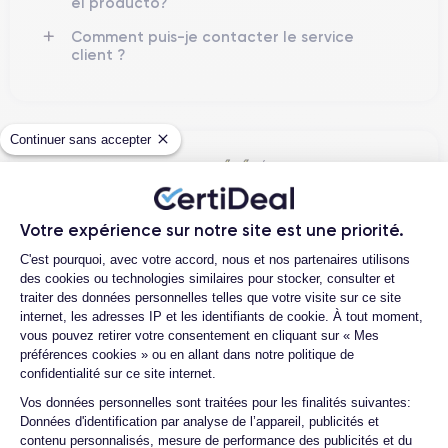
el producto?
Comment puis-je contacter le service
client ?
Continuer sans accepter
4.6
Avec
/5
Certideal est en tête des sites de
reconditionnement.
Votre expérience sur notre site est une priorité.
Plateforme de Gestion du Consentemen
4.6
/5
C'est pourquoi, avec votre accord, nous et nos partenaires utilisons
des cookies ou technologies similaires pour stocker, consulter et
traiter des données personnelles telles que votre visite sur ce site
Excellent
internet, les adresses IP et les identifiants de cookie. À tout moment,
vous pouvez retirer votre consentement en cliquant sur « Mes
préférences cookies » ou en allant dans notre politique de
confidentialité sur ce site internet.
Axeptio consent
Vos données personnelles sont traitées pour les finalités suivantes:
Données d'identification par analyse de l’appareil, publicités et
contenu personnalisés, mesure de performance des publicités et du