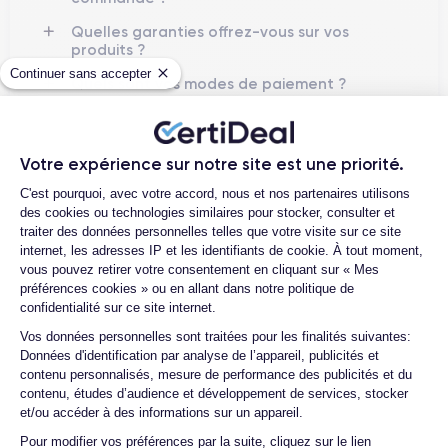
Quelles garanties offrez-vous sur vos
produits ?
Continuer sans accepter
Quels sont vos modes de paiement ?
Est-il possible de payer le MacBook
Pro en plusieurs fois ?
Votre expérience sur notre site est une priorité.
Que se passe-t-il après avoir passé la
Plateforme de Gestion du Consentemen
commande ?
C'est pourquoi, avec votre accord, nous et nos partenaires utilisons
des cookies ou technologies similaires pour stocker, consulter et
Quelle société utilisez-vous pour l’
traiter des données personnelles telles que votre visite sur ce site
expédition ?
internet, les adresses IP et les identifiants de cookie. À tout moment,
vous pouvez retirer votre consentement en cliquant sur « Mes
Quels sont les délais de livraison ?
préférences cookies » ou en allant dans notre politique de
Que se passe-t-il si je change d'avis
confidentialité sur ce site internet.
après avoir acheté/reçu le produit ?
Axeptio consent
Vos données personnelles sont traitées pour les finalités suivantes:
Données d'identification par analyse de l’appareil, publicités et
Comment demander un retour ?
contenu personnalisés, mesure de performance des publicités et du
Comment puis-je contacter le service
contenu, études d’audience et développement de services, stocker
client ?
et/ou accéder à des informations sur un appareil.
Pour modifier vos préférences par la suite, cliquez sur le lien