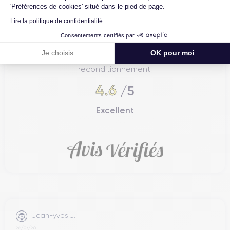
'Préférences de cookies' situé dans le pied de page.
Lire la politique de confidentialité
Consentements certifiés par
4.6
Avec
/5
Je choisis
OK pour moi
Certideal est en tête des sites de
reconditionnement.
4.6
/5
Excellent
Jean-yves J.
26/07/26