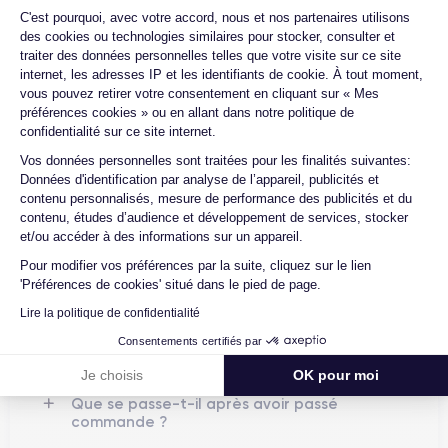
12 Mini reconditionné ?
Plateforme de Gestion du Consentemen
C'est pourquoi, avec votre accord, nous et nos partenaires utilisons
Ce téléphone est un excellent choix pour ceux qui préfèrent un
des cookies ou technologies similaires pour stocker, consulter et
Quelle est la durée de vie d'un iPhone
téléphone compact mais ne veulent pas sacrifier les
12 Mini reconditionné ?
traiter des données personnelles telles que votre visite sur ce site
performances ou la qualité de l'appareil photo. De plus,
internet, les adresses IP et les identifiants de cookie. À tout moment,
iPhone 12 Mini
l'
est livré avec le dernier système
Proposez-vous une assurance en cas
vous pouvez retirer votre consentement en cliquant sur « Mes
d'exploitation iOS 14 et garantit une autonomie exceptionnelle.
de casse due à des chocs ou à des
préférences cookies » ou en allant dans notre politique de
chutes ?
confidentialité sur ce site internet.
Pour découvrir plus en détail les caractéristques de ce
Axeptio consent
Quelles sont les options disponibles sur
Vos données personnelles sont traitées pour les finalités suivantes:
smartphone consultez la
fiche technique de l'iPhone 12 Mini.
les batteries ?
Données d'identification par analyse de l’appareil, publicités et
contenu personnalisés, mesure de performance des publicités et du
Quels sont les accessoires inclus dans
contenu, études d’audience et développement de services, stocker
la commande ?
et/ou accéder à des informations sur un appareil.
Différence entre l'iPhone 12 Mini et l'iPhone 12
Quelles garanties offrez-vous sur vos
Pour modifier vos préférences par la suite, cliquez sur le lien
L'
iPhone 12 et l'iPhone 12 Mini
sont deux des modèles les
produits ?
'Préférences de cookies' situé dans le pied de page.
plus populaires de la gamme de smartphones d'Apple. Si les
deux appareils partagent de nombreuses caractéristiques, il y
Lire la politique de confidentialité
Quels sont vos modes de paiement ?
a aussi quelques différences importantes à noter.
Consentements certifiés par
Est-il possible de payer l'iPhone 12 Mini
en plusieurs fois ?
Je choisis
OK pour moi
Tout d'abord, l'iPhone 12 Mini est plus petit que l'iPhone 12. Il
Que se passe-t-il après avoir passé
est doté d'un
écran
de 5,4 pouces, tandis que l'iPhone 12 a un
commande ?
écran de 6,1 pouces. Cela signifie que le Mini est plus facile à