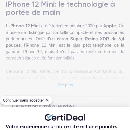
iPhone 12 Mini: le technologie à
portée de main
iPhone 12 Mini
Apple
L'
a été lancé en octobre 2020 par
. Ce
modèle se distingue par sa taille compacte et ses puissantes
performances. Doté d'un
écran Super Retina XDR de 5,4
pouces
, l'iPhone 12 Mini est le plus petit téléphone de la
gamme iPhone 12, mais il n'est pas en reste en termes de
caractéristiques et de fonctionnalités.
iPhone 12 Mini
L'
est équipé d'un
processeur A14 Bionic
, qui
garantit une expérience utilisateur exceptionnellement rapide et
fluide. En outre, son
appareil photo arrière de 12 mégapixels
Voir plus
et son appareil photo frontal de 12 mégapixels avec mode nuit
permettent de prendre des photos et des vidéos
Continuer sans accepter
époustouflantes, même en cas de faible luminosité. Il est
Questions fréquentes
également doté de la technologie MagSafe, qui permet le
chargement sans fil et la connexion d'accessoires
Quelle est la différence entre un
magnétiques.
iPhone 12 Mini d'occasion et un iPhone
Votre expérience sur notre site est une priorité.