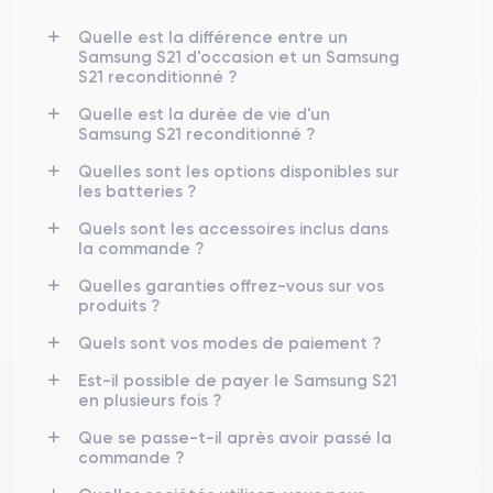
151,7 × 71,2 × 7,9 mm
environ
pour un poids léger d’environ
169 g
Quelle est la différence entre un
, ce qui le rend confortable à manipuler malgré son écran
Samsung S21 d'occasion et un Samsung
de 6,2″. :contentReference[oaicite:1]{index=1}
S21 reconditionné ?
Quelle est la durée de vie d'un
Finitions & Résistance
Samsung S21 reconditionné ?
Il combine un châssis en aluminium et un dos en plastique ou
Quelles sont les options disponibles sur
en verre selon les variantes. Le smartphone bénéficie de la
les batteries ?
IP68
certification
, garantissant une excellente résistance à
Quels sont les accessoires inclus dans
l’eau et à la poussière. :contentReference[oaicite:2]{index=2}
la commande ?
Quelles garanties offrez-vous sur vos
produits ?
Écran & Multimédia
Quels sont vos modes de paiement ?
Dynamic AMOLED 2X de 6,2″
Il est doté d’un écran
Est-il possible de payer le Samsung S21
(2400×1080 px) avec un taux de rafraîchissement adaptatif de
en plusieurs fois ?
48 à 120 Hz
, une technologie HDR et un pic de luminosité
1300 nits
d’environ
. :contentReference[oaicite:3]{index=3}
Que se passe-t-il après avoir passé la
commande ?