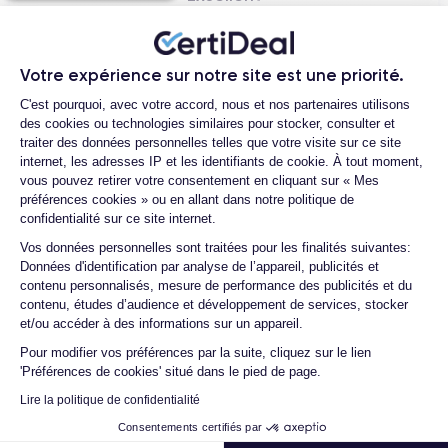
Autonomie & Recharge
Votre expérience sur notre site est une priorité.
Plateforme de Gestion du Consentemen
4 000 mAh
Équipé d’une batterie de
, le Galaxy S21 tient une
C'est pourquoi, avec votre accord, nous et nos partenaires utilisons
des cookies ou technologies similaires pour stocker, consulter et
25
journée en usage mixte. Il supporte la recharge rapide filaire
traiter des données personnelles telles que votre visite sur ce site
W
, la recharge sans fil (standard Qi) ainsi que le partage
internet, les adresses IP et les identifiants de cookie. À tout moment,
d’énergie (Wireless PowerShare). :contentReference[oaicite:6]
vous pouvez retirer votre consentement en cliquant sur « Mes
{index=6}
Jean-yves J.
préférences cookies » ou en allant dans notre politique de
confidentialité sur ce site internet.
26/07/26
Axeptio consent
Vos données personnelles sont traitées pour les finalités suivantes:
Merci beaucoup à l’équipe, iPhone 15 pro max d’un état comme
Prix de lancement
Données d'identification par analyse de l’appareil, publicités et
contenu personnalisés, mesure de performance des publicités et du
neuf comme la batterie. Je suis très content de mon achat et
contenu, études d’audience et développement de services, stocker
799 $
Le prix de lancement aux États-Unis était de
pour le
...
et/ou accéder à des informations sur un appareil.
modèle 128 Go, soit une baisse de ~200 $ par rapport à la
génération précédente. :contentReference[oaicite:7]{index=7}
Pour modifier vos préférences par la suite, cliquez sur le lien
'Préférences de cookies' situé dans le pied de page.
Henri D.
879 €
En Europe, le Galaxy S21 était proposé à partir de
pour
Lire la politique de confidentialité
12/07/26
la version 128 Go. :contentReference[oaicite:8]{index=8}
Consentements certifiés par
Bonne expérience