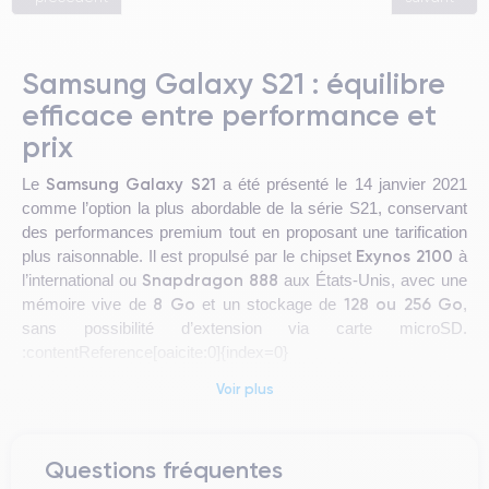
Samsung Galaxy S21 : équilibre
efficace entre performance et
prix
Samsung Galaxy S21
Le
a été présenté le 14 janvier 2021
comme l’option la plus abordable de la série S21, conservant
des performances premium tout en proposant une tarification
Exynos 2100
plus raisonnable. Il est propulsé par le chipset
à
Snapdragon 888
l’international ou
aux États-Unis, avec une
8 Go
128 ou 256 Go
mémoire vive de
et un stockage de
,
sans possibilité d’extension via carte microSD.
:contentReference[oaicite:0]{index=0}
Voir plus
Design & Prise en main
Questions fréquentes
Le Galaxy S21 arbore un design compact et raffiné : il mesure