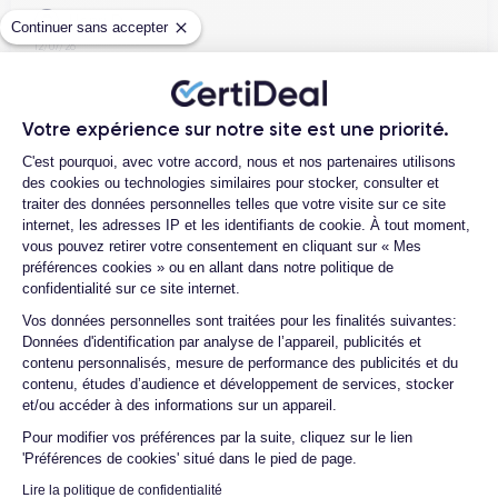
Henri D.
Continuer sans accepter
12/07/26
Bonne expérience
Votre expérience sur notre site est une priorité.
Plateforme de Gestion du Consentemen
C'est pourquoi, avec votre accord, nous et nos partenaires utilisons
des cookies ou technologies similaires pour stocker, consulter et
Ambroise V.
traiter des données personnelles telles que votre visite sur ce site
10/07/26
internet, les adresses IP et les identifiants de cookie. À tout moment,
vous pouvez retirer votre consentement en cliquant sur « Mes
Franchement super content ! J'ai acheté mon iPhone 14 Pro
préférences cookies » ou en allant dans notre politique de
confidentialité sur ce site internet.
chez eux et rien à redire, il est nickel. La batterie a été
Axeptio consent
changée ...
Vos données personnelles sont traitées pour les finalités suivantes:
Données d'identification par analyse de l’appareil, publicités et
contenu personnalisés, mesure de performance des publicités et du
contenu, études d’audience et développement de services, stocker
Marc B.
et/ou accéder à des informations sur un appareil.
09/07/26
Pour modifier vos préférences par la suite, cliquez sur le lien
'Préférences de cookies' situé dans le pied de page.
Très bien, service impeccable, satisfait de mon achat. Je
Lire la politique de confidentialité
recommande !