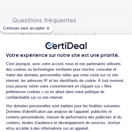
la
technologie ProMotion 120Hz
.
L'iPhone 13 Pro
est équipé de la puissante
puce A15 Bionic
,
Questions fréquentes
qui offre des performances et une efficacité énergétique
Continuer sans accepter
exceptionnelles. Il est également doté d'un
triple appareil
Quels sont les délais de livraison ?
photo
amélioré comprenant un capteur de 12 mégapixels, un
téléobjectif et un objectif ultra grand-angle, qui vous permet de
Quelle est la différence entre un
capturer des photos et des vidéos époustouflantes, même
iPhone 13 Pro d'occasion et un iPhone
Votre expérience sur notre site est une priorité.
13 Pro reconditionné ?
dans des conditions de faible luminosité.
Plateforme de Gestion du Consentemen
C'est pourquoi, avec votre accord, nous et nos partenaires utilisons
Quelle est la durée de vie d'un iPhone
L'autonomie de la batterie a également été améliorée sur
des cookies ou technologies similaires pour stocker, consulter et
13 Pro reconditionné ?
traiter des données personnelles telles que votre visite sur ce site
l'iPhone 13 Pro
, ce qui signifie que les utilisateurs peuvent
internet, les adresses IP et les identifiants de cookie. À tout moment,
Proposez-vous une assurance en cas
bénéficier d'une plus grande autonomie et passer plus de
de casse due à des chocs ou à des
vous pouvez retirer votre consentement en cliquant sur « Mes
temps connectés sans avoir à s'inquiéter d'être à court de
chutes ?
préférences cookies » ou en allant dans notre politique de
batterie.
confidentialité sur ce site internet.
Quelles sont les options disponibles sur
Axeptio consent
Vos données personnelles sont traitées pour les finalités suivantes:
les batteries ?
Une autre caractéristique exceptionnelle est la fonctionnalité
Données d'identification par analyse de l’appareil, publicités et
5G
, qui offre des vitesses de téléchargement et de
Quels sont les accessoires inclus dans
contenu personnalisés, mesure de performance des publicités et du
téléversement ultra rapides, ainsi qu'une meilleure connectivité
la commande ?
contenu, études d’audience et développement de services, stocker
dans les zones couvertes par la 5G.
et/ou accéder à des informations sur un appareil.