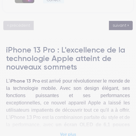
« précédent
suivant »
iPhone 13 Pro : L'excellence de la
technologie Apple atteint de
nouveaux sommets
iPhone 13 Pro
L'
est arrivé pour révolutionner le monde de
la technologie mobile. Avec son design élégant, ses
fonctions puissantes et ses performances
exceptionnelles, ce nouvel appareil Apple a laissé les
utilisateurs impatients de découvrir tout ce qu'il a à offrir.
L'iPhone 13 Pro est la combinaison parfaite du style et de
la performance, avec
un écran OLED de 6,1 pouces
offrant des couleurs vives et des noirs profonds, grâce à
Voir plus