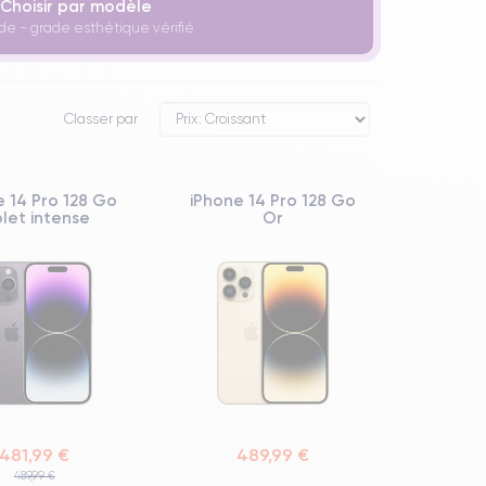
Choisir par modèle
de - grade esthétique vérifié
Classer par
e 14 Pro 128 Go
iPhone 14 Pro 128 Go
olet intense
Or
481,99 €
489,99 €
489,99 €