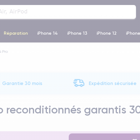
Réparation
iPhone 14
iPhone 13
iPhone 12
iPhone
4 Pro
o Max
iPhone 14 Pro Max
iPhone 11
iPhone 12 Pro
iP
Garantie 30 mois
Expédition sécurisée
o reconditionnés garantis 3