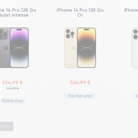
ne 14 Pro 128 Go
iPhone 14 Pro 128 Go
iPhon
iolet intense
Or
524,99 €
524,99 €
534,99 €
Très bon état
T
Parfait état
édent