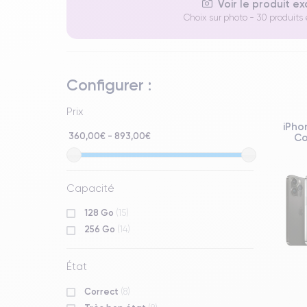
Voir le produit e
Choix sur photo - 30 produits
Configurer :
Prix
iPho
360,00€ - 893,00€
Co
Capacité
128 Go
(15)
256 Go
(14)
État
Correct
(8)