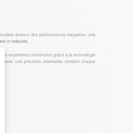
 modèle avance des performances inégalées, une
ant
et
robuste
.
ussi une expérience immersive grâce à la technologie
hé avec une précision étonnante, rendant chaque
 : Personnalisez vos Options
47,5 x 71,5 x 7,85 mm
et un poids de
206g
, cet
acier inoxydable et son verre texturé lui confèrent