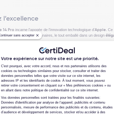
z l’excellence
e 14 Pro
Apple
incarne l'apogée de l'innovation technologique d'
. Ce
 photographiques révolutionnaires, le tout emballé dans un design
élég
Continuer sans accepter
es
, l'appareil ravit les yeux avec sa brillance et sa clarté, offrant a
résolution de
2532 x 1170 pixels
assure que chaque détail est affic
Votre expérience sur notre site est une priorité.
Plateforme de Gestion du Consentement
C'est pourquoi, avec votre accord, nous et nos partenaires utilisons des
 la
fiche technique de l'iPhone 14 Pro
.
cookies ou technologies similaires pour stocker, consulter et traiter des
données personnelles telles que votre visite sur ce site internet, les
adresses IP et les identifiants de cookie. À tout moment, vous pouvez
retirer votre consentement en cliquant sur « Mes préférences cookies » ou
Voir plus
en allant dans notre politique de confidentialité sur ce site internet.
Vos données personnelles sont traitées pour les finalités suivantes:
Axeptio consent
r offrir une prise en main exceptionnelle. Avec des dimensions de
1
Données d'identification par analyse de l’appareil, publicités et contenu
d'une seule main, malgré son écran large de
6,1 pouces
. Son cadre en 
personnalisés, mesure de performance des publicités et du contenu, études
aussi une sensation de luxe et de solidité.
d’audience et développement de services, stocker et/ou accéder à des