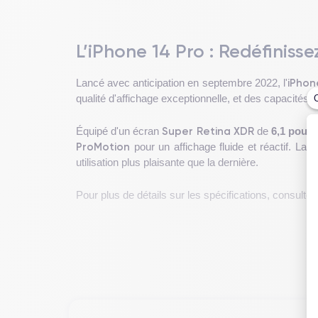
L’iPhone 14 Pro : Redéfinisse
iPhon
Lancé avec anticipation en septembre 2022, l'
qualité d'affichage exceptionnelle, et des capacités
Super Retina XDR
Équipé d'un écran
de
6,1 pouc
ProMotion
pour un affichage fluide et réactif. La 
utilisation plus plaisante que la dernière.
Pour plus de détails sur les spécifications, consultez
Design de l'iPhone 14 Pro
L'iPhone 14 Pro
allie esthétique et ergonomie pou
appareil est conçu pour une utilisation confortable 
non seulement une robustesse impressionnante mais 