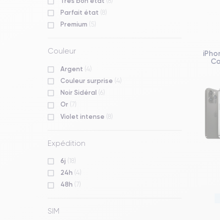
Très bon état
(8)
Parfait état
(8)
Premium
(5)
Couleur
iPho
Co
Argent
(4)
Couleur surprise
(4)
Noir Sidéral
(6)
Or
(7)
Violet intense
(8)
Expédition
6j
(18)
24h
(4)
48h
(7)
SIM