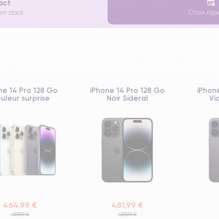
xact
 en stock
Choix rapi
ne 14 Pro 128 Go
iPhone 14 Pro 128 Go
iPhon
uleur surprise
Noir Sidéral
Vi
464,99 €
481,99 €
489,99 €
489,99 €