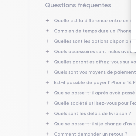
Questions fréquentes
Finitions de l'iPhone 14 Pro
Quelle est la différence entre un iP
l'iPhone 14 Pro
Les finitions de
sont conçues pour 
Combien de temps dure un iPhone 14
un dos en verre mat texturé, disponibles dans des 
visuellement attrayants, mais aussi pratiques, résis
Quelles sont les options disponibles 
l'iPhone 14 Pro une allure sophistiquée qui s'harmon
Quels accessoires sont inclus avec
Quelles garanties offrez-vous sur vo
Connectivité de l’iPhone 14 Pro
Quels sont vos moyens de paiement
L'iPhone 14 Pro
excelle dans ses capacités de conn
téléchargements et des chargements ultra-rapides.
Est-il possible de payer l’iPhone 14 P
tandis que le
Bluetooth 5.3
améliore la connectivité
Que se passe-t-il après avoir pass
partage de fichiers sans effort entre appareils Appl
Quelle société utilisez-vous pour l'e
Quels sont les délais de livraison ?
Caractéristiques techniques de l'
Que se passe-t-il si je change d'avi
Performances de l'iPhone 14 Pro
Comment demander un retour ?