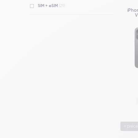
SIM + eSIM
(29)
iPho
V
« préc