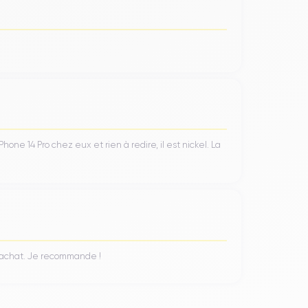
ProMotion
technologie
ajuste automatiquement le
ant la consommation de batterie.
 de
caméra triple
qui comprend un téléobjectif, un
ne 14 Pro chez eux et rien à redire, il est nickel. La
leure performance en basse lumière, grâce à sa
e zoom optique 3x, idéal pour capturer des sujets
es prises de vue paysagères ou architecturales qui
n achat. Je recommande !
A16 Bionic
e repose sur le chipset
qui joue un rôle
augmente l'efficacité énergétique en réduisant la