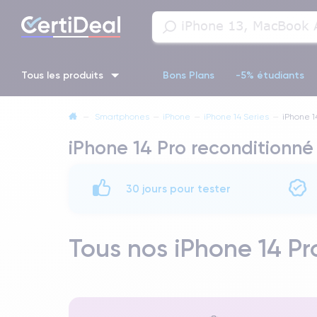
Tous les produits
Bons Plans
-5% étudiants
—
Smartphones
—
iPhone
—
iPhone 14 Series
—
iPhone 1
iPhone 16
iPhone 14 Pro
iPhone 13 Pro
iPhone 13 Pr
iPhone 14 Pro reconditionné
iPhone 11 Pro
iPhone 14 pro
30 jours pour tester
Tous nos iPhone 14 Pr