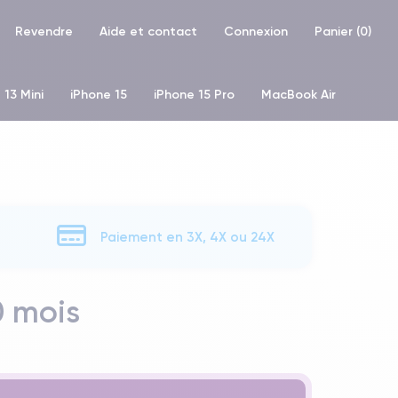
Revendre
Aide et contact
Connexion
Panier (
0
)
 13 Mini
iPhone 15
iPhone 15 Pro
MacBook Air
hone XR
iPhone SE 2 (2020)
iPhone X
iPhone XS
Paiement en 3X, 4X ou 24X
0 mois